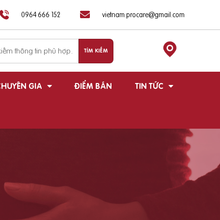
0964 666 152
vietnam.procare@gmail.com
HUYÊN GIA
ĐIỂM BÁN
TIN TỨC