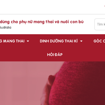
dùng cho phụ nữ mang thai và nuôi con bú
ustralia
G MANG THAI
DINH DƯỠNG THAI KÌ
GÓC C
HỎI ĐÁP