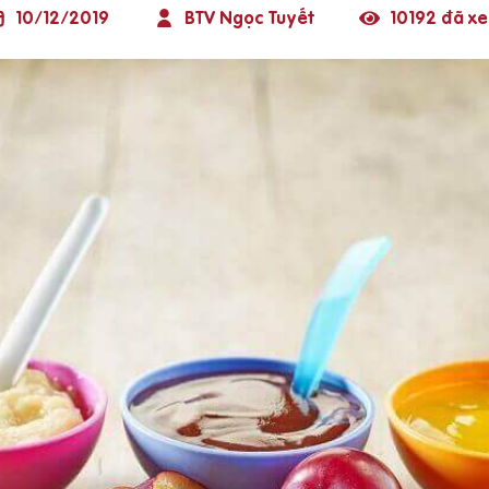
10/12/2019
BTV Ngọc Tuyết
10192 đã x