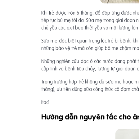
Khi trẻ được tròn 6 tháng, để đáp ứng được nh
tiếp tục bú mẹ tối đa. Sữa mẹ trong giai đoạn 
chủ yếu các axit béo thiết yếu và một lượng lớn
Sữa mẹ đặc biệt quan trọng lúc trẻ bị bệnh, k
những bảo vệ trẻ mà còn giúp bà mẹ chậm mang
Những nghiên cứu dọc ở các nước đang phát tri
cấp tính và bệnh tiêu chảy, tương tự giai đoạn d
Trong trường hợp trẻ không đủ sữa mẹ hoặc mẹ p
tháng), ưu tiên dùng sữa công thức có đạm chất l
[toc]
Hướng dẫn nguyên tắc cho ăn