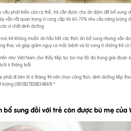
u cầu phát triển của cơ thể, trẻ cần được cho ăn dặm để bổ sung c
này vẫn rất quan trọng vì cung cấp tới 60-70% nhu cầu năng lượng 
 các vi chất dinh dưỡng.
hi mà trẻ không muốn ăn hầu hết các thức ăn bổ sung nhưng vẫn du
 thai, và giúp giảm nguy cơ mắc bệnh và tử vong ở những trẻ có 
ển như Việt Nam cho thấy tiếp tục bú mẹ tối đa trong giai đoạn 6
ưới 6 tháng tuổi.
hải đi làm từ 6 tháng thì nên chọn công thức dinh dưỡng tiếp theo 
ượng [3][10][27][28][34][40] *
 bổ sung đối với trẻ còn được bú mẹ củ