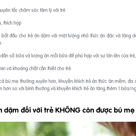
yên tắc chăm sóc tâm lý với trẻ
, thích hợp
ổi) bắt đầu cho trẻ ăn dặm với một lượng nhỏ thức ăn đặc và tăng d
n.
 dần số bữa và lượng ăn mỗi bữa để phù hợp với sự lớn lên của trẻ,
n và khoáng chất cần thiết cho trẻ.
m cả bú mẹ thường xuyên hơn, khuyến khích trẻ ăn thức ăn mềm, đ
ên hơn so với bình thường và khuyến khích trẻ ăn tăng thêm 1 bữa/n
n dặm đối với trẻ KHÔNG còn được bú m