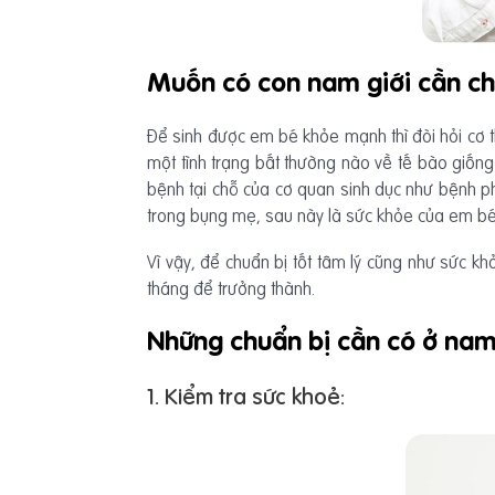
Muốn có con nam giới cần ch
Để sinh được em bé khỏe mạnh thì đòi hỏi cơ t
một tình trạng bất thường nào về tế bào giống 
bệnh tại chỗ của cơ quan sinh dục như bệnh ph
trong bụng mẹ, sau này là sức khỏe của em bé
Vì vậy, để chuẩn bị tốt tâm lý cũng như sức khỏ
tháng để trưởng thành.
Những chuẩn bị cần có ở nam 
1. Kiểm tra sức khoẻ: