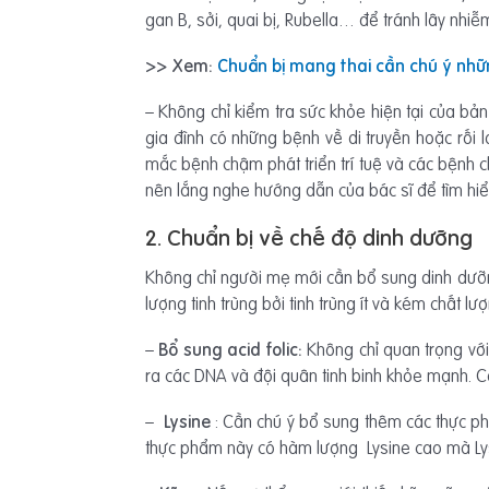
gan B, sởi, quai bị, Rubella… để tránh lây nhi
>> Xem:
Chuẩn bị mang thai cần chú ý nhữ
– Không chỉ kiểm tra sức khỏe hiện tại của bản 
gia đình có những bệnh về di truyền hoặc rối
mắc bệnh chậm phát triển trí tuệ và các bệnh 
nên lắng nghe hướng dẫn của bác sĩ để tìm hiể
2. Chuẩn bị về chế độ dinh dưỡng
Không chỉ người mẹ mới cần bổ sung dinh dưỡn
lượng tinh trùng bởi tinh trùng ít và kém chất
–
Bổ sung acid folic:
Không chỉ quan trọng vớ
ra các DNA và đội quân tinh binh khỏe mạnh. C
–
Lysine
: Cần chú ý bổ sung thêm các thực phẩ
thực phẩm này có hàm lượng Lysine cao mà Lysin