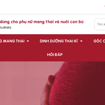
dùng cho phụ nữ mang thai và nuôi con bú
ustralia
G MANG THAI
DINH DƯỠNG THAI KÌ
GÓC C
HỎI ĐÁP