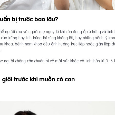
uẩn bị trước bao lâu?
hể người cha và người mẹ ngay từ khi còn đang ấp ủ trứng và tinh
của trứng hay tinh trùng thì cũng không tốt, hay những bệnh lý tr
ụ khoa, bệnh nam khoa đều ảnh hưởng trực tiếp hoặc gián tiếp đến
.
e người chồng cần chuẩn bị về mặt sức khỏe và tinh thần từ 3- 6 th
giới trước khi muốn có con