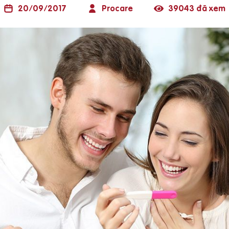
20/09/2017
Procare
39043 đã xem