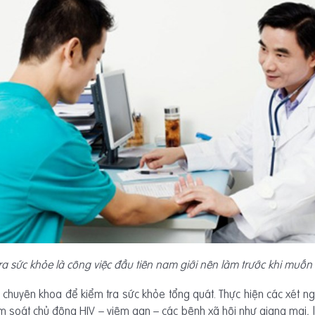
ra sức khỏe là công việc đầu tiên nam giới nên làm trước khi muốn
 chuyên khoa để kiểm tra sức khỏe tổng quát. Thực hiện các xét n
, tầm soát chủ động HIV – viêm gan – các bệnh xã hội như giang ma