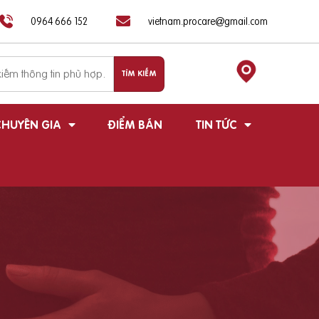
0964 666 152
vietnam.procare@gmail.com
HUYÊN GIA
ĐIỂM BÁN
TIN TỨC