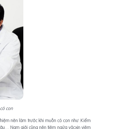
 có con
ghiệm nên làm trước khi muốn có con như :Kiểm
i, lậu… Nam giới cũng nên tiêm ngừa văcxin viêm