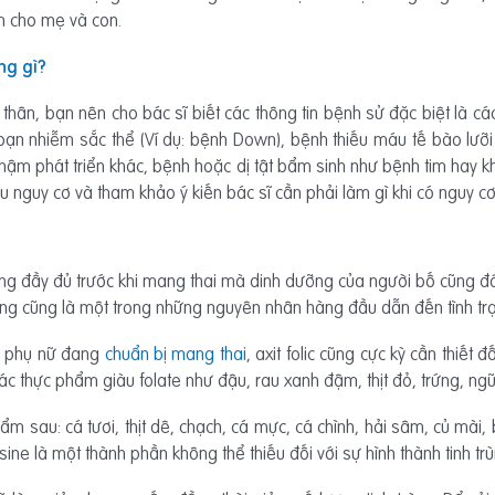
ễm cho mẹ và con.
ng gì?
thân, bạn nên cho bác sĩ biết các thông tin bệnh sử đặc biệt là cá
 loạn nhiễm sắc thể (Ví dụ: bệnh Down), bệnh thiếu máu tế bào l
chậm phát triển khác, bệnh hoặc dị tật bẩm sinh như bệnh tim hay k
u nguy cơ và tham khảo ý kiến bác sĩ cần phải làm gì khi có nguy c
g đầy đủ trước khi mang thai mà dinh dưỡng của người bố cũng đón
 lượng cũng là một trong những nguyên nhân hàng đầu dẫn đến tình t
i phụ nữ đang
chuẩn bị mang thai
, axit folic cũng cực kỳ cần thiết đ
ác thực phẩm giàu folate như đậu, rau xanh đậm, thịt đỏ, trứng, ng
m sau: cá tươi, thịt dê, chạch, cá mực, cá chình, hải sâm, củ mài
e là một thành phần không thể thiếu đối với sự hình thành tinh trù