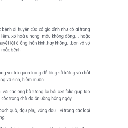
c bệnh di truyền của cả gia đình như có ai trong
ưỡi liềm, xơ hoá u nang, máu không đông… hoặc
huyết tật ở ống thần kinh..hay không…bạn và vợ
ơ mắc bệnh.
g vai trò quan trọng để tăng số lượng và chất
rạng vô sinh, hiếm muộn.
ối với các ông bố tương lai bởi axit folic giúp tạo
ũ cốc trong chế độ ăn uống hằng ngày.
, bạch quả, đậu phụ, váng đậu…vì trong các loại
ng.