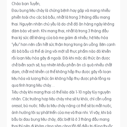
Chào bạn Tuyền,
Đau bụng tiêu chảy là chứng bệnh hay gặp và mang nhiều
phiền toái cho các bà bầu, nhất là trong 3 tháng đầu mang
thai. Nguyên nhân chủ yếu là do chế độ ăn hàng ngày không
đảm bảo vệ sinh. Khi mang thai, nhất là trong 3 tháng đầu
thai kỳ sức đề kháng của bà mẹ giảm đi nhiều, hệ tiêu hóa
“yếu” hơn nên cần hết sức thận trọng trong ăn uống. Bên cạnh
đó bà bầu có thể dị ứng với một số thực phẩm nào đó khiến
rối loạn tiêu hóa gây đi ngoài. Đôi khi mặc dù thức ăn được
chế biến sạch sẽ, tuy nhiên khẩu phần ăn có quá nhiều chất
đạm, chất mỡ khiến cơ thể không hấp thu được gây rối loạn
tiêu hóa và lượng thức ăn không hấp thụ được phải tống ra
qua tình trạng tiêu chảy…
Tiêu chảy khi mang thai có thể kéo dài 1-10 ngày tùy nguyên
nhân. Các trường hợp tiêu chảy nhẹ sẽ tự khỏi, chỉ cần uống
oresol, bù nước. Nếu bị tiêu chảy nặng cơ thể sẽ bị mất nước,
ảnh hưởng tới sự phát triển của mẹ và thai nhi. Vì vậy, khi bà
bầu bị đau bụng tiêu chảy, đặc biệt là ở 3 tháng đầu mang
thai thì nên đi khám càng sớm càng tốt để điều trị đúng thuốc,