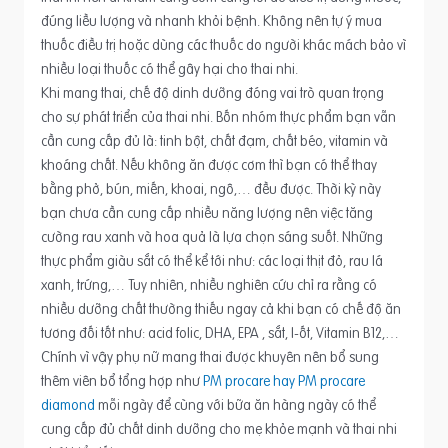
đúng liều lượng và nhanh khỏi bệnh. Không nên tự ý mua
thuốc điều trị hoặc dùng các thuốc do người khác mách bảo vì
nhiều loại thuốc có thể gây hại cho thai nhi.
Khi mang thai, chế độ dinh dưỡng đóng vai trò quan trọng
cho sự phát triển của thai nhi. Bốn nhóm thực phẩm bạn vẫn
cần cung cấp đủ là: tinh bột, chất đạm, chất béo, vitamin và
khoáng chất. Nếu không ăn được cơm thì bạn có thể thay
bằng phở, bún, miến, khoai, ngô,… đều được. Thời kỳ này
bạn chưa cần cung cấp nhiều năng lượng nên việc tăng
cường rau xanh và hoa quả là lựa chọn sáng suốt. Những
thực phẩm giàu sắt có thể kể tới như: các loại thịt đỏ, rau lá
xanh, trứng,… Tuy nhiên, nhiều nghiên cứu chỉ ra rằng có
nhiều dưỡng chất thường thiếu ngay cả khi bạn có chế độ ăn
tương đối tốt như: acid folic, DHA, EPA , sắt, I-ốt, Vitamin B12,…
Chính vì vậy phụ nữ mang thai được khuyên nên bổ sung
thêm viên bổ tổng hợp như
PM procare hay PM procare
diamond
mỗi ngày để cùng với bữa ăn hàng ngày có thể
cung cấp đủ chất dinh dưỡng cho mẹ khỏe mạnh và thai nhi