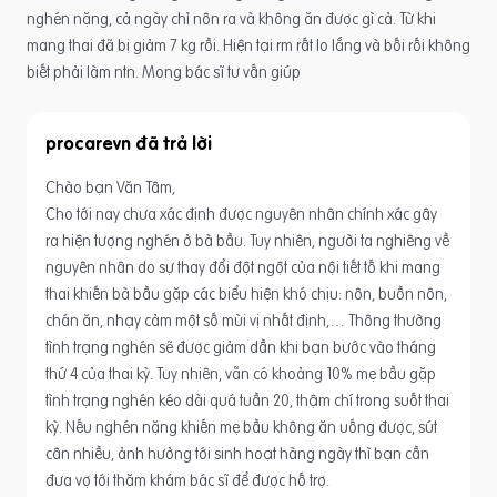
nghén nặng, cả ngày chỉ nôn ra và không ăn được gì cả. Từ khi
mang thai đã bị giảm 7 kg rồi. Hiện tại rm rất lo lắng và bối rối không
biết phải làm ntn. Mong bác sĩ tư vấn giúp
procarevn
Chào bạn Văn Tâm,
Cho tới nay chưa xác định được nguyên nhân chính xác gây
ra hiện tượng nghén ở bà bầu. Tuy nhiên, người ta nghiêng về
nguyên nhân do sự thay đổi đột ngột của nội tiết tố khi mang
thai khiến bà bầu gặp các biểu hiện khó chịu: nôn, buồn nôn,
chán ăn, nhạy cảm một số mùi vị nhất định,… Thông thường
tình trạng nghén sẽ được giảm dần khi bạn bước vào tháng
thứ 4 của thai kỳ. Tuy nhiên, vẫn có khoảng 10% mẹ bầu gặp
tình trạng nghén kéo dài quá tuần 20, thậm chí trong suốt thai
kỳ. Nếu nghén nặng khiến mẹ bầu không ăn uống được, sút
cân nhiều, ảnh hưởng tới sinh hoạt hàng ngày thì bạn cần
đưa vợ tới thăm khám bác sĩ để được hố trợ.