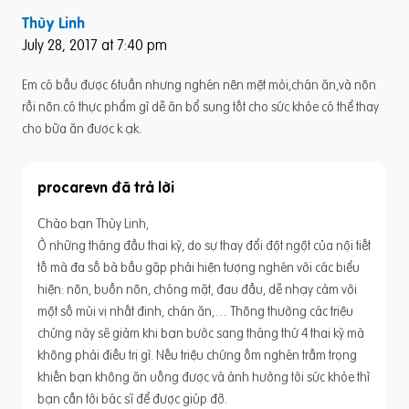
Thùy Linh
July 28, 2017 at 7:40 pm
Em có bầu được 6tuần nhưng nghén nên mệt mỏi,chán ăn,và nôn
rồi nôn.có thực phẩm gì dễ ăn bổ sung tốt cho sức khỏe có thể thay
cho bữa ăn được k ạk.
procarevn
Chào bạn Thùy Linh,
Ở những tháng đầu thai kỳ, do sự thay đổi đột ngột của nội tiết
tố mà đa số bà bầu gặp phải hiện tượng nghén với các biểu
hiện: nôn, buồn nôn, chóng mặt, đau đầu, dễ nhạy cảm với
một số mùi vị nhất đinh, chán ăn,… Thông thường các triệu
chứng này sẽ giảm khi bạn bước sang tháng thứ 4 thai kỳ mà
không phải điều trị gì. Nếu triệu chứng ốm nghén trầm trọng
khiến bạn không ăn uống được và ảnh hưởng tới sức khỏe thì
bạn cần tới bác sĩ để được giúp đỡ.