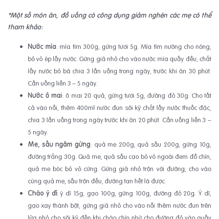
*Một số món ăn, đồ uống có công dụng giảm nghén các mẹ có thể
tham khảo:
Nước mía
: mía tím 300g, gừng tươi 5g. Mía tím nướng cho nóng,
bỏ vỏ ép lấy nước. Gừng giã nhỏ cho vào nước mía quấy đều, chắt
lấy nước bỏ bã chia 3 lần uống trong ngày, trước khi ăn 30 phút.
Cần uống liền 3 – 5 ngày.
Nước ô mai
: ô mai 20 quả, gừng tươi 5g, đường đỏ 30g. Cho tất
cả vào nồi, thêm 400ml nước đun sôi kỹ chắt lấy nước thuốc đặc,
chia 3 lần uống trong ngày trước khi ăn 20 phút. Cần uống liền 3 –
5 ngày.
Me, sấu ngâm gừng
: quả me 200g, quả sấu 200g, gừng 10g,
đường trắng 30g. Quả me, quả sấu cạo bỏ vỏ ngoài đem đồ chín,
quả me bóc bỏ vỏ cứng. Gừng giã nhỏ trộn với đường, cho vào
cùng quả me, sấu trộn đều, đường tan hết là được.
Cháo ý dĩ:
ý dĩ 15g, gạo 100g, gừng 100g, đường đỏ 20g. Ý dĩ,
gạo xay thành bột, gừng giã nhỏ cho vào nồi thêm nước đun trên
lửa nhỏ cho sôi kỹ đến khi cháo chín nhừ cho đường đỏ vào quấy