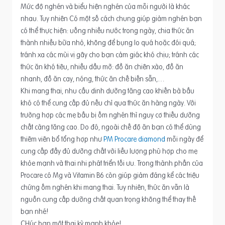
Mức độ nghén và biểu hiện nghén của mỗi người là khác
nhau. Tuy nhiên Có một số cách chung giúp giảm nghén bạn
có thể thực hiện: uống nhiều nước trong ngày, chia thức ăn
thành nhiều bữa nhỏ, không để bụng lo quá hoặc đói quá;
tránh xa các mùi vị gây cho bạn cảm giác khó chịu; tránh các
thức ăn khó tiêu, nhiều dầu mỡ: đồ ăn chiên xào, đồ ăn
nhanh, đồ ăn cay, nóng, thức ăn chế biến sẵn,…
Khi mang thai, nhu cầu dinh dưỡng tăng cao khiến bà bầu
khó có thể cung cấp đủ nếu chỉ qua thức ăn hàng ngày. Với
trường hợp các mẹ bầu bị ốm nghén thì nguy cơ thiếu dưỡng
chất càng tăng cao. Do đó, ngoài chế độ ăn bạn có thể dùng
thiêm viên bổ tổng hợp như
PM Procare diamond
mỗi ngày để
cung cấp đầy đủ dưỡng chất với liều lượng phù hợp cho mẹ
khỏe mạnh và thai nhi phát triển tối ưu. Trong thành phần của
Procare có Mg và Vitamin B6 còn giúp giảm đáng kể các triệu
chứng ốm nghén khi mang thai. Tuy nhiên, thức ăn vẫn là
nguồn cung cấp dưỡng chất quan trọng không thể thay thế
bạn nhé!
CHúc bạn một thai kỳ mạnh khỏe!