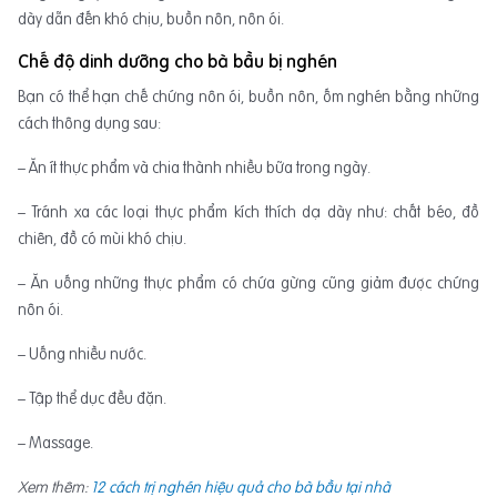
dày dẫn đến khó chịu, buồn nôn, nôn ói.
Chế độ dinh dưỡng cho bà bầu bị nghén
Bạn có thể hạn chế chứng nôn ói, buồn nôn, ốm nghén bằng những
cách thông dụng sau:
– Ăn ít thực phẩm và chia thành nhiều bữa trong ngày.
– Tránh xa các loại thực phẩm kích thích dạ dày như: chất béo, đồ
chiên, đồ có mùi khó chịu.
– Ăn uống những thực phẩm có chứa gừng cũng giảm được chứng
nôn ói.
– Uống nhiều nước.
– Tập thể dục đều đặn.
– Massage.
Xem thêm:
12 cách trị nghén hiệu quả cho bà bầu tại nhà