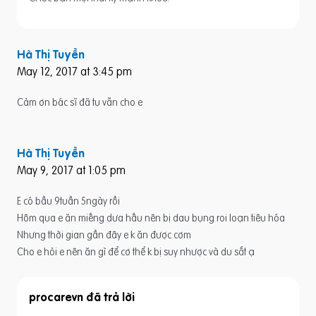
Hà Thị Tuyền
May 12, 2017 at 3:45 pm
Cảm ơn bác sĩ đã tu vẫn cho e
Hà Thị Tuyền
May 9, 2017 at 1:05 pm
E có bầu 9tuần 5ngày rồi
Hôm qua e ăn miếng dưa hấu nên bị dau bụng roi loạn tiêu hóa
Nhưng thời gian gần đây e k ăn được cơm
Cho e hỏi e nên ăn gì để cơ thể k bị suy nhược và du sắt ạ
procarevn