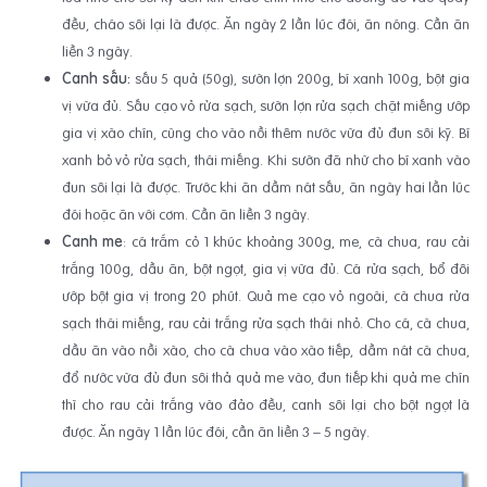
đều, cháo sôi lại là được. Ăn ngày 2 lần lúc đói, ăn nóng. Cần ăn
liền 3 ngày.
Canh sấu:
sấu 5 quả (50g), sườn lợn 200g, bí xanh 100g, bột gia
vị vừa đủ. Sấu cạo vỏ rửa sạch, sườn lợn rửa sạch chặt miếng ướp
gia vị xào chín, cùng cho vào nồi thêm nước vừa đủ đun sôi kỹ. Bí
xanh bỏ vỏ rửa sạch, thái miếng. Khi sườn đã nhừ cho bí xanh vào
đun sôi lại là được. Trước khi ăn dầm nát sấu, ăn ngày hai lần lúc
đói hoặc ăn với cơm. Cần ăn liền 3 ngày.
Canh me
: cá trắm cỏ 1 khúc khoảng 300g, me, cà chua, rau cải
trắng 100g, dầu ăn, bột ngọt, gia vị vừa đủ. Cá rửa sạch, bổ đôi
ướp bột gia vị trong 20 phút. Quả me cạo vỏ ngoài, cà chua rửa
sạch thái miếng, rau cải trắng rửa sạch thái nhỏ. Cho cá, cà chua,
dầu ăn vào nồi xào, cho cà chua vào xào tiếp, dầm nát cà chua,
đổ nước vừa đủ đun sôi thả quả me vào, đun tiếp khi quả me chín
thì cho rau cải trắng vào đảo đều, canh sôi lại cho bột ngọt là
được. Ăn ngày 1 lần lúc đói, cần ăn liền 3 – 5 ngày.