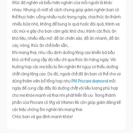
Mức độ nghén và biểu hiện nghén của mỗi người là khác
nhau. Nhưng có một số cách chung giúp giảm nghén bạn có
thể thực hiện: uống nhiều nước trong ngày, chia thức ăn thành
nhiều bữa nhỏ, không để bụng lo quá hoặc đói quá; tránh xa
các mùi vị gây cho bạn cảm giác khó chịu; tránh các thức ăn
khó tiêu, nhiều dầu mỡ: đồ ăn chiên xào, đồ ăn nhanh, đồ ăn
cay, nóng, thức ăn chế biến sẵn,…
Khi mang thai, nhu cầu dinh dưỡng tăng cao khiến bà bầu
khó có thể cung cấp đủ nếu chỉ qua thức ăn hàng ngày. Với
trường hợp các mẹ bầu bị ốm nghén thì nguy cơ thiếu dưỡng
chất càng tăng cao. Do đó, ngoài chế độ ăn bạn có thể cho vợ
dùng thiêm viên bổ tổng hợp như
PM Procare diamond
mỗi
ngày để cung cấp đầy đủ dưỡng chất với liều lượng phù hợp
cho mẹ khỏe mạnh và thai nhi phát triển tối ưu. Trong thành
phần của Procare có Mg và Vitamin B6 còn giúp giảm đáng kể
các triệu chứng ốm nghén khi mang thai.
CHúc bạn và gia đình mạnh khỏe!