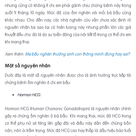
nhưng cũng có không ít chị em phải gánh chịu chứng bệnh này trong
suốt 9 tháng 10 ngày. Mức độ của ốm nghén với mỗi bà bầu cũng
khác nhau. Cho đến nay, các nhà nghiên cứu vẫn chưa xác định rõ
nguyên nhân tại sao lại có hiện tượng này nhưng phần lớn các giả
thuyết đều cho đó là do sự biến động của nội tiết tố trong cơ thể chị em
khi mang thai.
Xem thêm:
Mẹ bầu nghén thường sinh con thông minh đúng hay sai?
Một số nguyên nhân
Dưới đây là một số nguyên nhân được cho là ảnh hưởng trực tiếp tới
chứng bệnh ốm nghén ở chị em bầu:
Hormon HCG:
Hormon HCG (Human Chorionic Gonadotropin) là nguyên nhân chính
gây ra chứng ốm nghén ở bà bầu. Khi mang thai, mức độ HCG trong
cơ thể phụ nữ sẽ tăng lên gấp đôi và điều này dẫn đến chứng bồn
nôn, nôn ói trầm trọng. Mức độ HCG cao hay thấp là dấu hiệu báo tuổi