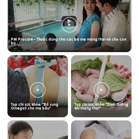
PM Procare – Thuốc dùng cho các bà mẹ mang thai và cho con
bú
Tạp chí sức khỏe: “Bổ sung
Tạp chí sức khỏe: “Dinh dưỡng
Omega3 cho mẹ bầu”
khi mang thai”