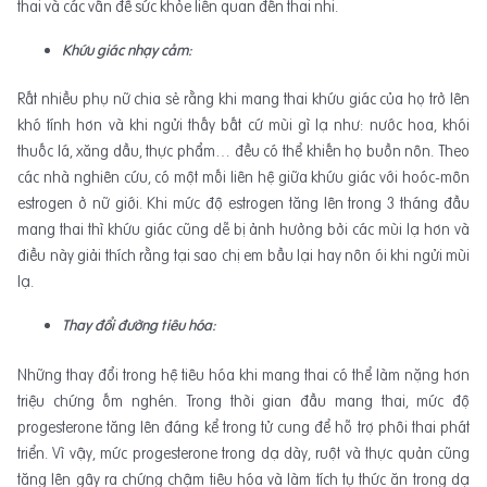
thai và các vấn đề sức khỏe liên quan đến thai nhi.
Khứu giác nhạy cảm:
Rất nhiều phụ nữ chia sẻ rằng khi mang thai khứu giác của họ trở lên
khó tính hơn và khi ngửi thấy bất cứ mùi gì lạ như: nước hoa, khói
thuốc lá, xăng dầu, thực phẩm… đều có thể khiến họ buồn nôn. Theo
các nhà nghiên cứu, có một mối liên hệ giữa khứu giác với hoóc-môn
estrogen ở nữ giới. Khi mức độ estrogen tăng lên trong 3 tháng đầu
mang thai thì khứu giác cũng dễ bị ảnh hưởng bởi các mùi lạ hơn và
điều này giải thích rằng tại sao chị em bầu lại hay nôn ói khi ngửi mùi
lạ.
Thay đổi đường tiêu hóa:
Những thay đổi trong hệ tiêu hóa khi mang thai có thể làm nặng hơn
triệu chứng ốm nghén. Trong thời gian đầu mang thai, mức độ
progesterone tăng lên đáng kể trong tử cung để hỗ trợ phôi thai phát
triển. Vì vậy, mức progesterone trong dạ dày, ruột và thực quản cũng
tăng lên gây ra chứng chậm tiêu hóa và làm tích tụ thức ăn trong dạ