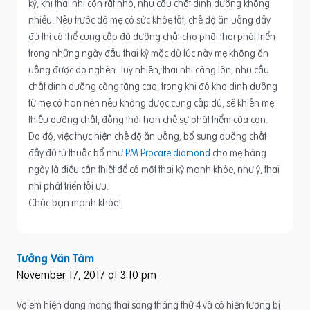
kỳ, khi thai nhi còn rất nhỏ, nhu cầu chất dinh dưỡng không
nhiều. Nếu trước đó mẹ có sức khỏe tốt, chế độ ăn uống đầy
đủ thì có thể cung cấp đủ dưỡng chất cho phôi thai phát triển
trong những ngày đầu thai kỳ mặc dù lúc này mẹ không ăn
uống được do nghén. Tuy nhiên, thai nhi càng lớn, nhu cầu
chất dinh dưỡng càng tăng cao, trong khi đó kho dinh dưỡng
từ mẹ có hạn nên nếu không được cung cấp đủ, sẽ khiến mẹ
thiếu dưỡng chất, đồng thời hạn chế sự phát triểm của con.
Do đó, việc thực hiện chế độ ăn uống, bổ sung dưỡng chất
đầy đủ từ thuốc bổ như
PM Procare diamond
cho mẹ hàng
ngày là điều cần thiết để có một thai kỳ mạnh khỏe, như ý, thai
nhi phát triển tối ưu.
Chúc bạn mạnh khỏe!
Tưởng Văn Tâm
November 17, 2017 at 3:10 pm
Vợ em hiện đang mang thai sang tháng thứ 4 và có hiện tượng bị