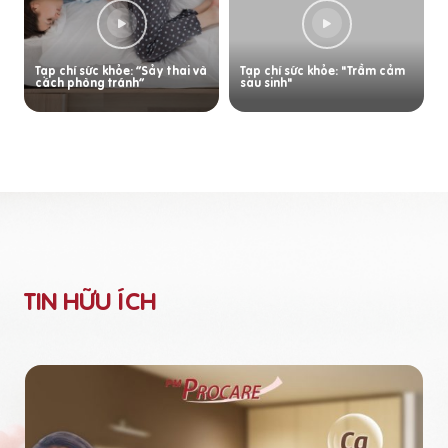
Tạp chí sức khỏe: “Sảy thai và
Tạp chí sức khỏe: "Trầm cảm
cách phòng tránh”
sau sinh"
TIN HỮU ÍCH