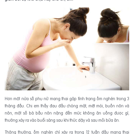
Hơn một nửa số phụ nữ mang thai gặp tình trạng ốm nghén trong 3
tháng đầu. Chị em thấy đau đầu chóng mặt, mệt mỏi, buồn nôn và
nôn, một số bà bầu nôn nặng đến mức không ăn uống được gì,
thường xảy ra vào buổi sáng sau khi thức dậy và sau mỗi bữa ăn.
Thông thường, ốm nghén chỉ xảy ra trong 12 tuần đầu mang thai