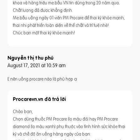
khoa và hàng triệu mẹ bầu VN tin dùng trong 20 năm qua.
Chất lượng đã được khẳng định.
Mẹ bầu uống ngày 01 viên PM Procare để thai kỳ khỏe mạnh,
thai nhi phát triển toàn diện về thể chất và trí tuệ nhé!
Chúc bạn một thai kỳ khỏe mạnh!
Nguyễn thị thu phú
August 17, 2021 at 10:59 am
E nên uống procare nào là phù hợp ạ
Procarevn.vn
Chào bạn,
Chọn dùng thuốc PM Procare (lọ màu đỏ) hay PM Procare
diamond (lọ màu xanh) phụ thuộc vào tình hình sức khỏe thai
kỳ và chế độ ăn uống hàng ngày của bạn: