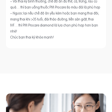
– Với thai kỳ bình thường, chế độ ăn đủ thịt, cá, trứng, rau củ
quả… thì bạn uống thuốc PM Procare (lọ màu đỏ) là phù hợp
– Ngược lại nếu chế độ ăn yếu kém hoặc bạn mang thai đôi,
mang thai khi >35 tuổi, đái tháo đường, tiền sản giật, thai
IVF… thì PM Procare diamond là lựa chọn phù hợp hơn bạn
nhé!
Chúc bạn thai kỳ khỏe mạnh!