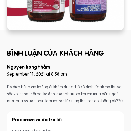
BÌNH LUẬN CỦA KHÁCH HÀNG
Nguyen hong thắm
September 11, 2021 at 8:58 am
Do dịch bệnh em không đi khám đuợc chỗ cố định đc ạk.ma thuoc
sắc voi canxi mỗi nơi ke đơn khác nhau .co khi em mua bên ngoài
nua.thưa bs uog nhiu loại nv trog lúc mag thai co sao không ạk????
Procarevn.vn