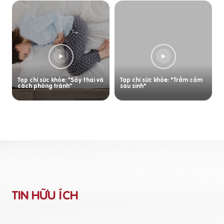
Tạp chí sức khỏe: “Sảy thai và
Tạp chí sức khỏe: "Trầm cảm
cách phòng tránh”
sau sinh"
TIN HỮU ÍCH