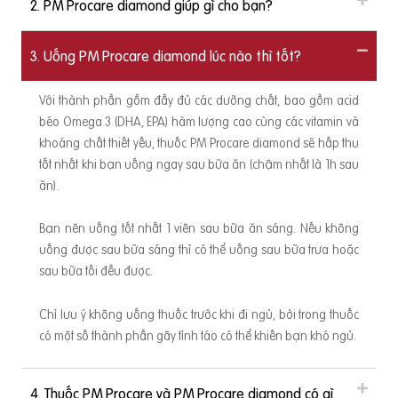
2. PM Procare diamond giúp gì cho bạn?
 đồn
 li
3. Uống PM Procare diamond lúc nào thì tốt?
h vớ
Với thành phần gồm đầy đủ các dưỡng chất, bao gồm acid
A t
béo Omega 3 (DHA, EPA) hàm lượng cao cùng các vitamin và
g d
khoáng chất thiết yếu, thuốc PM Procare diamond sẽ hấp thu
tốt nhất khi bạn uống ngay sau bữa ăn (chậm nhất là 1h sau
ảo v
ăn).
 với
khí
Bạn nên uống tốt nhất 1 viên sau bữa ăn sáng. Nếu không
uống được sau bữa sáng thì có thể uống sau bữa trưa hoặc
. Tr
sau bữa tối đều được.
uận
 mà
Chỉ lưu ý không uống thuốc trước khi đi ngủ, bởi trong thuốc
trùn
có một số thành phần gây tỉnh táo có thể khiến bạn khó ngủ.
uá
4. Thuốc PM Procare và PM Procare diamond có gì