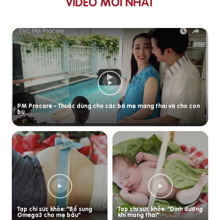
VIDEO MỚI NHẤT
PM Procare – Thuốc dùng cho các bà mẹ mang thai và cho con
bú
Tạp chí sức khỏe: “Bổ sung
Tạp chí sức khỏe: “Dinh dưỡng
Omega3 cho mẹ bầu”
khi mang thai”