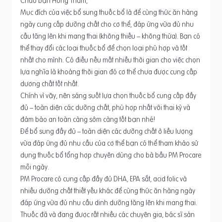
Chào bạn Hồng Thắm,
Mục đích của việc bổ sung thuốc bổ là để cùng thức ăn hàng
ngày cung cấp dưỡng chất cho cơ thể, đáp ứng vừa đủ nhu
cầu tăng lên khi mang thai (không thiếu – không thừa). Bạn có
thể thay đổi các loại thuốc bổ để chọn loại phù hợp và tốt
nhất cho mình. Có điều nếu mất nhiều thời gian cho việc chọn
lựa nghĩa là khoảng thời gian đó cơ thể chưa được cung cấp
dương chất tốt nhất.
Chính vì vậy, nên sáng suốt lựa chọn thuốc bổ cung cấp đầy
đủ – toàn diện các dưỡng chất, phù hợp nhất với thai kỳ và
đảm bảo an toàn càng sớm càng tốt bạn nhé!
Để bổ sung đầy đủ – toàn diện các dưỡng chất ở liều lượng
vừa đáp ứng đủ nhu cầu của cơ thể bạn có thể tham khảo sử
dụng thuốc bổ tổng hợp chuyên dùng cho bà bầu PM Procare
mỗi ngày.
PM Procare có cung cấp đầy đủ DHA, EPA sắt, acid folic và
nhiều dưỡng chất thiết yếu khác để cùng thức ăn hàng ngày
đáp ứng vừa đủ nhu cầu dinh dưỡng tăng lên khi mang thai.
Thuốc đã và đang được rất nhiều các chuyên gia, bác sĩ sản