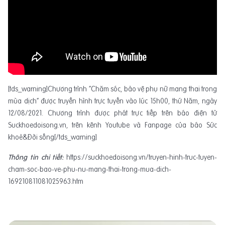
[tds_warning]Chương trình “Chăm sóc, bảo vệ phụ nữ mang thai trong
mùa dịch” được truyền hình trực tuyến vào lúc 15h00, thứ Năm, ngày
12/08/2021. Chương trình được phát trực tiếp trên báo điện tử
Suckhoedoisong.vn, trên kênh Youtube và Fanpage của báo Sức
khoẻ&Đời sống[/tds_warning]
Thông tin chi tiết:
https://suckhoedoisong.vn/truyen-hinh-truc-tuyen-
cham-soc-bao-ve-phu-nu-mang-thai-trong-mua-dich-
169210811081025963.htm