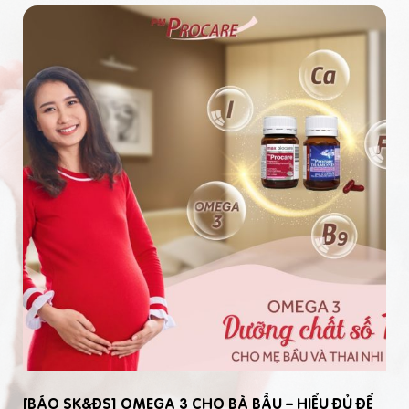
[BÁO SK&ĐS] OMEGA 3 CHO BÀ BẦU – HIỂU ĐỦ ĐỂ