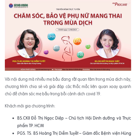
Với nội dung mà nhiều mẹ bầu đang rất quan tâm trong mùa dịch này,
chương trình chia sẻ và giải đáp các thắc mắc liên quan xoay quanh
chủ đề chăm sóc mẹ bầu trong bối cảnh dịch covid 19.
Khách mời gia chương trình:
BS.CKII Đỗ Thị Ngọc Diệp – Chủ tịch Hội Dinh dưỡng và Thực
phẩm TP. HCM
PGS. TS. BS Hoàng Thị Diễm Tuyết – Giám đốc Bệnh viện Hùng