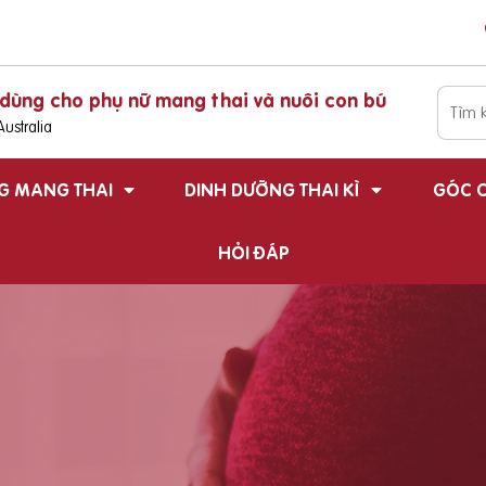
dùng cho phụ nữ mang thai và nuôi con bú
ustralia
G MANG THAI
DINH DƯỠNG THAI KÌ
GÓC C
HỎI ĐÁP