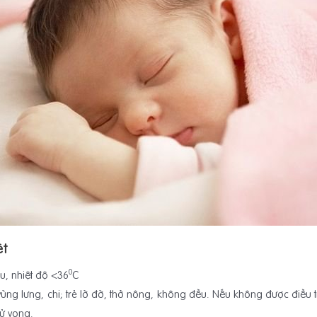
ệt
0
u, nhiệt độ <36
C
ng lưng, chi; trẻ lờ đờ, thở nông, không đều. Nếu không được điều tr
tử vong.