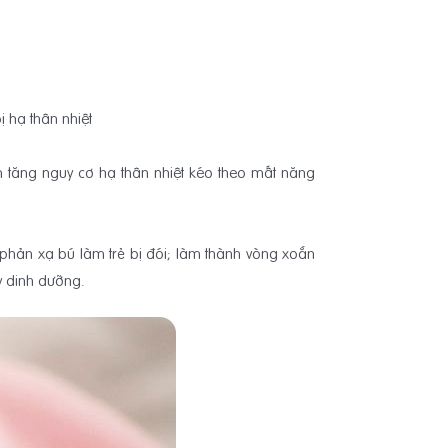
ị hạ thân nhiệt
m tăng nguy cơ hạ thân nhiệt kéo theo mất năng
phản xạ bú làm trẻ bị đói; làm thành vòng xoắn
y dinh dưỡng.