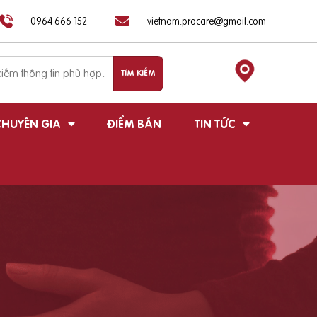
0964 666 152
vietnam.procare@gmail.com
HUYÊN GIA
ĐIỂM BÁN
TIN TỨC