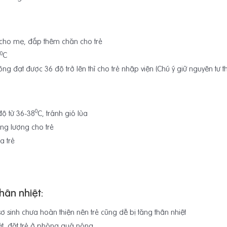
 cho mẹ, đắp thêm chăn cho trẻ
0
C
hông đạt được 36 độ trở lên thì cho trẻ nhập viện (Chú ý giữ nguyên tư t
0
độ từ 36-38
C, tránh gió lùa
g lượng cho trẻ
a trẻ
hân nhiệt:
sơ sinh chưa hoàn thiện nên trẻ cũng dễ bị tăng thân nhiệt
t, đặt trẻ ở phòng quá nóng