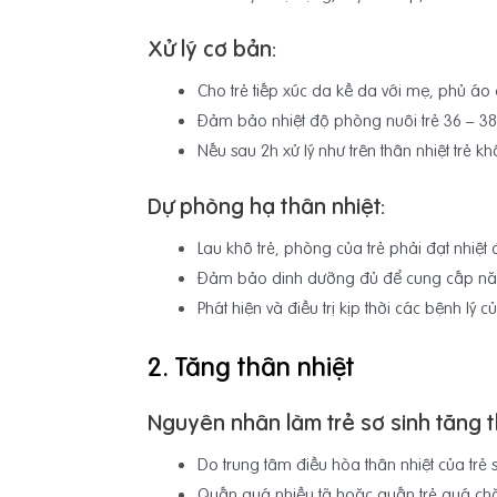
Xử lý cơ bản:
Cho trẻ tiếp xúc da kề da với mẹ, phủ áo
Đảm bảo nhiệt độ phòng nuôi trẻ 36 – 38
Nếu sau 2h xử lý như trên thân nhiệt trẻ k
Dự phòng hạ thân nhiệt:
Lau khô trẻ, phòng của trẻ phải đạt nhiệt 
Đảm bảo dinh dưỡng đủ để cung cấp năn
Phát hiện và điều trị kịp thời các bệnh lý củ
2. Tăng thân nhiệt
Nguyên nhân làm trẻ sơ sinh tăng t
Do trung tâm điều hòa thân nhiệt của trẻ 
Quấn quá nhiều tã hoặc quấn trẻ quá chặ