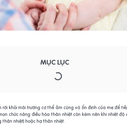
MỤC LỤC
nh rời khỏi môi trường cơ thể ấm cúng và ổn định của mẹ để ti
sinh non chức năng điều hòa thân nhiệt còn kém nên khi nhiệt đ
ng thân nhiệt) hoặc hạ thân nhiệt.