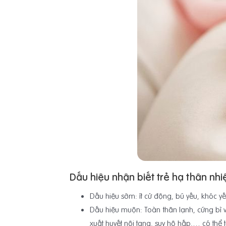
Dấu hiệu nhận biết trẻ hạ thân nhi
Dấu hiệu sớm: ít cử động, bú yếu, khóc yế
Dấu hiệu muộn: Toàn thân lạnh, cứng bì vù
xuất huyết nội tạng, suy hô hấp,… có thể 