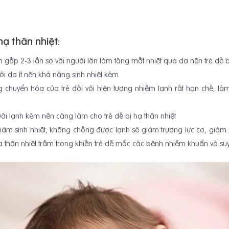
ạ thân nhiệt:
lớn gấp 2-3 lần so với người lớn làm tăng mất nhiệt qua da nên trẻ dễ b
ới da ít nên khả năng sinh nhiệt kém
 chuyển hóa của trẻ đối với hiện tượng nhiễm lạnh rất hạn chế, là
i lạnh kém nên càng làm cho trẻ dễ bị hạ thân nhiệt
ảm sinh nhiệt, không chống được lạnh sẽ giảm trương lực cơ, giảm 
ạ thân nhiệt trầm trọng khiến trẻ dễ mắc các bệnh nhiễm khuẩn và su