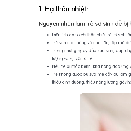
1. Hạ thân nhiệt:
Nguyên nhân làm trẻ sơ sinh dễ bị h
Diện tích da so với thân nhiệt trẻ sơ sinh 
Trẻ sinh non tháng và nhẹ cân, lớp mỡ dư
Trong những ngày đầu sau sinh, đáp ứng
lượng và sụt cân ở trẻ.
Nếu trẻ bị mắc bệnh, khả năng đáp ứng vớ
Trẻ không được bú sữa mẹ đầy đủ làm gi
thiếu dinh dưỡng, thiếu năng lượng gây h