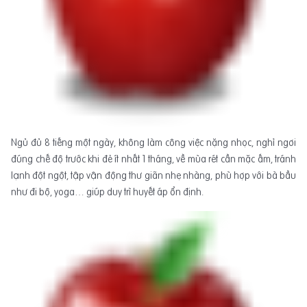
Ngủ đủ 8 tiếng một ngày, không làm công việc nặng nhọc, nghỉ ngơi
đúng chế độ trước khi đẻ ít nhất 1 tháng, về mùa rét cần mặc ấm, tránh
lạnh đột ngột, tập vận động thư giãn nhẹ nhàng, phù hợp với bà bầu
như đi bộ, yoga… giúp duy trì huyết áp ổn định.