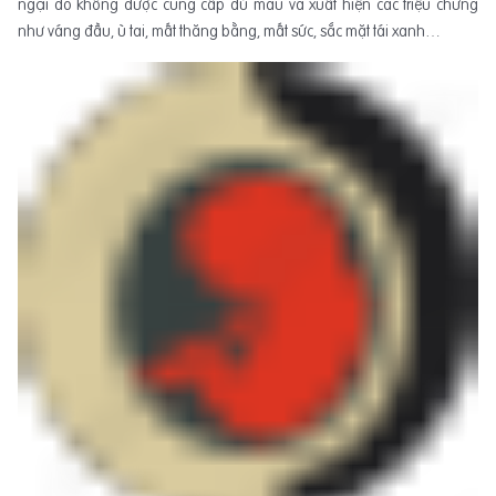
ngại do không được cung cấp đủ máu và xuất hiện các triệu chứng
như váng đầu, ù tai, mất thăng bằng, mất sức, sắc mặt tái xanh…