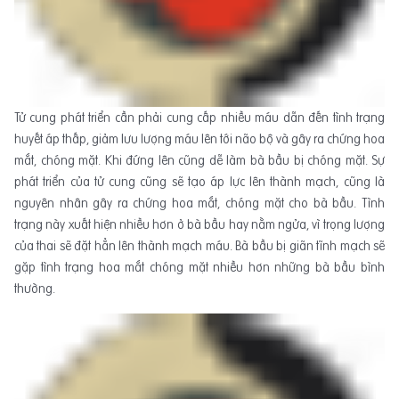
Tử cung phát triển cần phải cung cấp nhiều máu dẫn đến tình trạng
huyết áp thấp, giảm lưu lượng máu lên tới não bộ và gây ra chứng hoa
mắt, chóng mặt. Khi đứng lên cũng dễ làm bà bầu bị chóng mặt. Sự
phát triển của tử cung cũng sẽ tạo áp lực lên thành mạch, cũng là
nguyên nhân gây ra chứng hoa mắt, chóng mặt cho bà bầu. Tình
trạng này xuất hiện nhiều hơn ở bà bầu hay nằm ngửa, vì trọng lượng
của thai sẽ đặt hẳn lên thành mạch máu. Bà bầu bị giãn tĩnh mạch sẽ
gặp tình trạng hoa mắt chóng mặt nhiều hơn những bà bầu bình
thường.