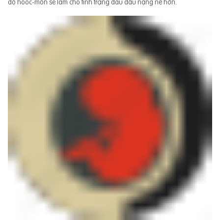
độ hoóc-môn sẽ làm cho tình trạng đau đầu nặng nề hơn.