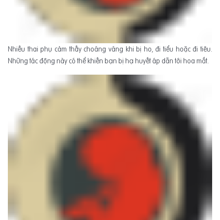
Nhiều thai phụ cảm thấy choáng váng khi bị ho, đi tiểu hoặc đi tiêu.
Những tác động này có thể khiến bạn bị hạ huyết áp dẫn tới hoa mắt.