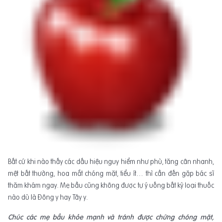
Bất cứ khi nào thấy các dấu hiệu nguy hiểm như phù, tăng cân nhanh,
mệt bất thường, hoa mắt chóng mặt, tiểu ít… thì cần đến gặp bác sĩ
thăm khám ngay. Mẹ bầu cũng không được tự ý uống bất kỳ loại thuốc
nào dù là Đông y hay Tây y.
Chúc các mẹ bầu khỏe mạnh và tránh được chứng chóng mặt,