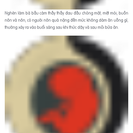
Nghén làm bà bầu cảm thấy thấy đau đầu chóng mặt, mệt mỏi, buồn
nôn và nôn, có người nôn quá nặng đến mức không dám ăn uống gì,
thường xảy ra vào buổi sáng sau khi thức dậy và sau mỗi bữa ăn.