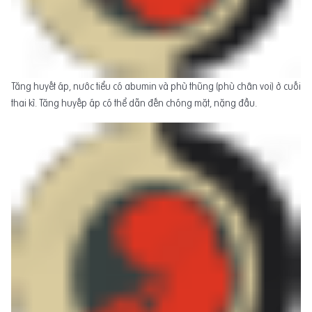
Tăng huyết áp, nước tiểu có abumin và phù thũng (phù chân voi) ở cuối
thai kì. Tăng huyếp áp có thể dẫn đến chóng mặt, nặng đầu.