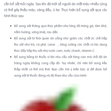
cần bổ sắt mỗi ngày. Sau khi đẻ một số người do mất máu nhiều cũng
có thể gây thiếu máu, váng đầu, ù tai. Thực hiện bổ sung sắt qua các
hình thức sau
Bổ sung sắt thông qua thực phẩm như lòng đỏ trứng gà, tôm khô,
nấm hương, vừng (mè), rau dền…
Bổ sung sắt từ thói quen ăn uống như giảm các chất ức chế hấp
thu sắt như trà, cà phê, canxi…; tăng cường các chất có tác dụng
thúc đẩy hấp thu sắt như nước cam, nước chanh, vitamin C…
Bổ sung bằng từ thuốc vì khi nhu cầu sắt tăng cao mà chế độ ăn
hàng ngày không cung cấp đủ. Tuy nhiên, chỉ nên bổ sung liều
thấp nhất có thể mà thôi. Bạn cần hỏi ý kiến bác sĩ để được bổ
sung sắt từ thuốc đúng và đủ theo nhu cầu của mình.