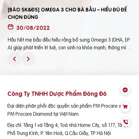
[BÁO SK&ĐS] OMEGA 3 CHO BÀ BẦU – HIỂU ĐỦ ĐỂ
CHỌN ĐÚNG
30/08/2022
Hầu hết mẹ bầu đều hiểu rằng bổ sung Omega 3 (DHA, EP
t
A) giúp phát triển trí tuệ, con sinh ra khỏe mạnh, thông mìn
ô
h. Tuy nhiên, bổ sung Omega 3 bằng cách nào? Chọn loại n
ào để an toàn và đạt hiệu quả tốt thì không phải mẹ bầu nà
o cũng hiểu rõBài viết trên báo Sức Khỏe và Đời Sống mới đ
ây phân tích những điểm quan trọng nhất, theo cách dễ nhậ
n biết nhất giúp mẹ dễ dàng áp dụng và chọn lựa được Om
Công Ty TNHH Dược Phẩm Đông Đô
e
ega 3 (DHA,EPA) tốt - phù hợp với mình.Theo đó, mẹ bầu cầ
n lưu ý những điểm quan trọng sau: Thực phẩm có cung cấ
Đại diện phân phối độc quyền sản phẩm PM Procare và
p Omega 3 (DHA, EPA) là cá nước lạnh như cá hồi, cá ngừ,
PM Procare Diamond tại Việt Nam
cá mòi, cá cơm, cá trích… Tuy nhiên, vì nhiều nguyên nhân k
Địa chỉ: Tầng 1 và Tầng 4, Toà nhà Home City, số 177, Tổ 51
hác nhau việc bổ sung nguồn DHA/EPA thông qua cá tươi k
hông phù hợp và sẵn sàng, trong trường hợp này việc cung
Phố Trung Kính, P. Yên Hoà, Q.Cầu Giấy, TP Hà Nội