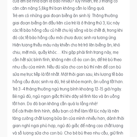
của em bé nhà bạn là bao nhiêu? Tuy nhiên, trẻ 3 tháng có
cân cân nặng 5,8kg thì bạn không cần lo lắng quá.
Trẻ em có những giai đoạn biếng ăn sinh lý. Thông thường
giai đoạn biếng ăn đầu tiên của trẻ là ở tháng thứ 3, lúc này
các tế bào hồng cầu cũ hết chu kỳ sống và bị chết đi, trong khi
đó các tế bào hồng cầu mới chưa được sinh ra tương ứng.
Hiện tượng thiếu máu này khiến cho trẻ trở lên biếng ăn, khó
chịu, mệt mỏi, quấy khóc… Khi gặp phải tình trạng này, mẹ
cần hết sức bình tĩnh, không nên cố éo con ăn; để trẻ bú theo
nhu cầu của mình. Nếu đủ sữa cho con bú thì nên để con bú
sữa mẹ trực tiếp là tốt nhất. Một thời gian sau, khi lượng tế bào
hồng cầu được sinh ra đủ, trẻ sẽ khỏe mạnh, ăn uống tốt hơn.
Trẻ 3 -4 tháng thường ngủ trung bình khoảng 12-15 giờ/ngày.
Bé ngủ đủ, ngủ ngon giấc thì khi dậy sẽ tỉnh táo và ăn uống
tốt hơn. Do đó bạn không cần quá lo lắng nhé!
Để cải thiện tình hình, điều bạn có thể làm tốt lúc này là nên
tăng cường chất lượng bữa ăn của mình nhiều hơn, dành thời
gian nghỉ ngơi phù hợp, ngủ đủ giấc để nâng cao chất lượng
và số lượng sữa cho con bú. Cho bé bú theo nhu cầu, giữ tình