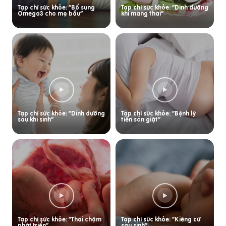
Tạp chí sức khỏe: “Bổ sung
Tạp chí sức khỏe: “Dinh dưỡng
Omega3 cho mẹ bầu”
khi mang thai”
Tạp chí sức khỏe: “Dinh dưỡng
Tạp chí sức khỏe: “Bệnh lý
sau khi sinh”
tiền sản giật”
Tạp chí sức khỏe: “Thai chậm
Tạp chí sức khỏe: “Kiêng cữ
phát triển”
sau sinh”