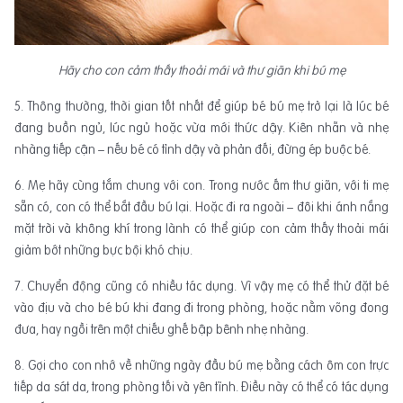
Hãy cho con cảm thấy thoải mái và thư giãn khi bú mẹ
5. Thông thường, thời gian tốt nhất để giúp bé bú mẹ trở lại là lúc bé
đang buồn ngủ, lúc ngủ hoặc vừa mới thức dậy. Kiên nhẫn và nhẹ
nhàng tiếp cận – nếu bé có tỉnh dậy và phản đối, đừng ép buộc bé.
6. Mẹ hãy cùng tắm chung với con. Trong nước ấm thư giãn, với ti mẹ
sẵn có, con có thể bắt đầu bú lại. Hoặc đi ra ngoài – đôi khi ánh nắng
mặt trời và không khí trong lành có thể giúp con cảm thấy thoải mái
giảm bớt những bực bội khó chịu.
7. Chuyển động cũng có nhiều tác dụng. Vì vậy mẹ có thể thử đặt bé
vào địu và cho bé bú khi đang đi trong phòng, hoặc nằm võng đong
đưa, hay ngồi trên một chiếu ghế bập bênh nhẹ nhàng.
8. Gợi cho con nhớ về những ngày đầu bú mẹ bằng cách ôm con trực
tiếp da sát da, trong phòng tối và yên tĩnh. Điều này có thể có tác dụng