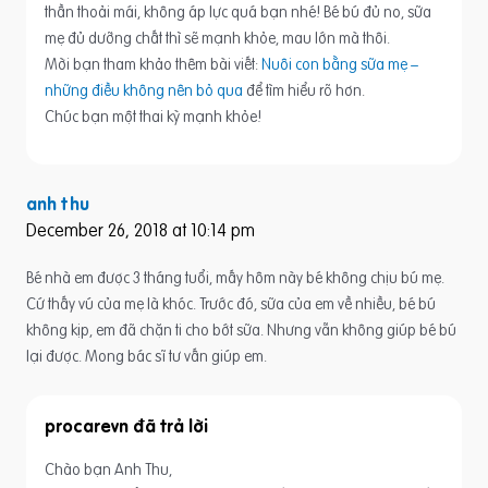
thần thoải mái, không áp lực quá bạn nhé! Bé bú đủ no, sữa
mẹ đủ dưỡng chất thì sẽ mạnh khỏe, mau lớn mà thôi.
Mời bạn tham khảo thêm bài viết:
Nuôi con bằng sữa mẹ –
những điều không nên bỏ qua
để tìm hiểu rõ hơn.
Chúc bạn một thai kỳ mạnh khỏe!
anh thu
December 26, 2018 at 10:14 pm
Bé nhà em được 3 tháng tuổi, mấy hôm này bé không chịu bú mẹ.
Cứ thấy vú của mẹ là khóc. Trước đó, sữa của em về nhiều, bé bú
không kịp, em đã chặn ti cho bớt sữa. Nhưng vẫn không giúp bé bú
lại được. Mong bác sĩ tư vấn giúp em.
procarevn
Chào bạn Anh Thu,