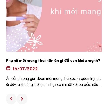
Phụ nữ mới mang thai nên ăn gì để con khỏe mạnh?
16/07/2022
Ăn uống trong giai đoạn mới mang thai cực kỳ quan trọng b
ê
ởi đây là khoảng thời gian nhạy cảm nhất với bà bầu, nếu ă
h
n uống sai cách có thể dẫn đến hậu quả khôn lường như sả
y thai, thai nhi bị dị tật... mẹ bầu cần hết sức cẩn thận về chế
độ dinh dưỡng cũng như sinh hoạt để con yêu an toàn, khỏ