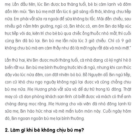
mẹ. Lần đầu tiên, lúc Bin được ba tháng tuổi, bé bị cảm lạnh và đờm
dồn lên mũi. “Bin bú mẹ một lần lúc 6 giờ sáng rồi thôi, không chịu tiếp
nữa. Em phải vắt sữa ra ngoài để sữa không bị tắc. Mãi đến chiều, sau
nhiều giờ nằm trên giường, ngủ có, Bin khóc có, em ôm Bin da tiếp xúc
trực tiếp với da, kiên trì cho bé bú qua chiếc ống thuốc nhỏ mắt, thì cuối
cùng Bin đã bú lại. Bin bú mẹ lần nữa lúc 3 giờ chiều. Chỉ có 9 giờ
không chịu bú mà em cảm thấy như đó là một ngày rất dài và mỏi mệt.”
Lần thứ hai, khi Bin được mười tháng tuổi, cả nhà đang có kỳ nghỉ hè ở
biển rất vui. Bin bú mẹ bình thường trước khi đi ngủ, nhưng khi con thức
dậy vào lúc nửa đêm, con đột nhiên bỏ bú. Bố Nguyên dỗ Bin ngủ tiếp,
con cứ khó chịu ngọ nguậy không ngủ lại được và cũng chẳng chịu
bú mẹ nữa. Mẹ Hương phải vắt sữa và để dự trữ trong tủ đông. Thật
may có cô dọn phòng khách sạn tình cờ biết được và mách có thể anh
chàng đang mọc răng. Mẹ Hương cho vài viên đá nhỏ đông lạnh từ
sữa mẹ, Bin háo hức nhai và mê mẩn luôn món này. Cuối ngày hôm
đó, Bin ngoan ngoãn bú mẹ lại bình thường.
2. Làm gì khi bé không chịu bú mẹ?