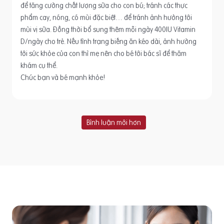
để tăng cường chất lượng sữa cho con bú; tránh các thực
phẩm cay, nóng, có mùi đặc biệt… để tránh ảnh hưởng tới
mùi vị sữa. Đồng thời bổ sung thêm mỗi ngày 400IU Vitamin
D/ngày cho trẻ. Nếu tình trạng biếng ăn kéo dài, ảnh hường
tới sức khỏe của con thì mẹ nên cho bé tới bác sĩ để thăm
khám cụ thể.
Chúc bạn và bé mạnh khỏe!
Bình luận mới hơn