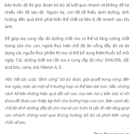
bảo trước đó thì giai đoạn bỏ bú sẽ lướt qua nhanh và không để lại
nhiều vấn đề sau đó. Ngược lại, con rất dễ thiếu dinh dưỡng, ảnh
hưởng đến quá trình phát triển thể chất và tâm lý rất nhanh sau khi
sinh.
Để giúp mẹ cung cấp đủ dưỡng chất cho cơ thể và tăng cường chất
lượng sữa cho con, ngoài thực hiện chế độ ăn uống đầy đủ và đa
dạng các nguồn thực phẩm thì mẹ có thể bổ sung thêm thuốc bổ mỗi
ngày. Các dưỡng chất mẹ cần lưu ý cung cấp đủ như: DHA/EPA, sắt,
acid folic, canxi, iod, Vitamin A, D…
Hầu hết các cuộc “đình công” bỏ bú được giải quyết trong vòng đến
hai ngày, mặc dù một số ít trường hợp có thể kéo dài hơn. Nếu những
cách kể trên không hiệu quả đối với con, mẹ nên hỏi ý kiến bác sĩ nhi
khoa để được can thiệp kịp thời cho trường hợp của con. Bên cạnh đó,
chế độ dinh dưỡng đầy đủ cho mẹ và con luôn là yếu tố nền tảng giúp
con nhanh chóng vượt qua khủng hoảng bỏ bú và phát triển vững
chắc về sau.