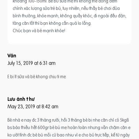
khoảng 100-150ml. Bé bú sữa mẹ thì không thể đong đếm
chính xác lượng sữa trẻ bú, tuy nhiên, nếu thấy bé chơi đùa
bình thường, khỏe mạnh, không quấy khóc, đi ngoài đều đặn,
tăng cân tốt thì bạn không cần quá lo lắng.
Chúc bạn và bé mạnh khỏe!
Văn
July 15, 2019 at 6:31 am
E bị ít sữa và bé khong chịu ti mẹ
Lưu ánh thư
May 23, 2019 at 8:42 am
Bé nhà e nay đc 3 tháng rưỡi, hồi 3 tháng bé bị nhẹ cân chỉ có 5kg8
bs bảo thiếu hết 600gr bé bú mẹ hoàn toàn nhưng vẫn chậm cân e
ko ướt tính đc bé bú mỗi cứ bao nhiu vì e cho bú trực tiếp, kể từ ngày