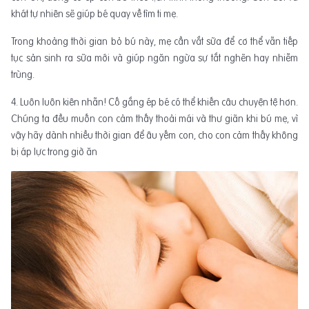
khát tự nhiên sẽ giúp bé quay về tìm ti mẹ.
Trong khoảng thời gian bỏ bú này, mẹ cần vắt sữa để cơ thể vẫn tiếp
tục sản sinh ra sữa mới và giúp ngăn ngừa sự tắt nghẽn hay nhiễm
trùng.
4. Luôn luôn kiên nhẫn! Cố gắng ép bé có thể khiến câu chuyện tệ hơn.
Chúng ta đều muốn con cảm thấy thoải mái và thư giãn khi bú mẹ, vì
vậy hãy dành nhiều thời gian để âu yếm con, cho con cảm thấy không
bị áp lực trong giờ ăn