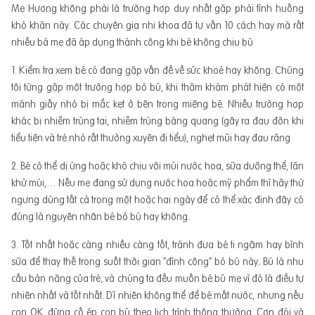
Mẹ Hương không phải là trường hợp duy nhất gặp phải tình huống
khó khăn này. Các chuyên gia nhi khoa đã tư vấn 10 cách hay mà rất
nhiều bà mẹ đã áp dụng thành công khi bé không chịu bú
1. Kiểm tra xem bé có đang gặp vấn đề về sức khoẻ hay không
.
Chúng
tôi từng gặp một trường hợp bỏ bú, khi thăm khám phát hiện có một
mảnh giấy nhỏ bị mắc kẹt ở bên trong miệng bé. Nhiều trường hợp
khác bị nhiễm trùng tai, nhiễm trùng bàng quang (gây ra đau đớn khi
tiểu tiện và trẻ nhỏ rất thường xuyên đi tiểu), nghẹt mũi hay đau răng
2. Bé có thể dị ứng hoặc khó chịu với mùi nước hoa, sữa dưỡng thể, lăn
khử mùi,… Nếu mẹ đang sử dụng nước hoa hoặc mỹ phẩm thì hãy thử
ngưng dùng tất cả trong một hoặc hai ngày để có thể xác định đây có
đúng là nguyên nhân bé bỏ bú hay không.
3. Tốt nhất hoặc càng nhiều càng tốt, tránh đưa bé ti ngậm hay bình
sữa để thay thế trong suốt thời gian “đình công” bỏ bú này
.
Bú là nhu
cầu bản năng của trẻ, và chúng ta đều muốn bé bú mẹ vì đó là điều tự
nhiên nhất và tốt nhất. Dĩ nhiên không thể để bé mất nước, nhưng nếu
con OK, đừng cố ép con bú theo lịch trình thông thường. Cơn đói và