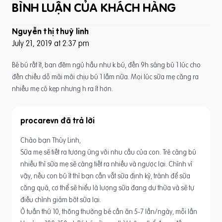
BÌNH LUẬN CỦA KHÁCH HÀNG
Nguyễn thị thuỳ linh
July 21, 2019 at 2:37 pm
Bé bú rất ít, ban đêm ngủ hầu như k bú, đến 9h sáng bú 1 lúc cho
đến chiều dỗ mãi mới chịu bú 1 lầm nữa. Mọi lúc sữa mẹ căng ra
nhiều mẹ có kẹp nhưng h ra ít hơn.
procarevn
Chào bạn Thùy Linh,
Sữa mẹ sẽ tiết ra tương ứng với nhu cầu của con. Trẻ càng bú
nhiều thì sữa mẹ sẽ càng tiết ra nhiều và ngược lại. Chính vì
vậy, nếu con bú ít thì bạn cần vắt sữa định kỳ, tránh để sữa
căng quá, cơ thể sẽ hiểu là lượng sữa đang dư thừa và sẽ tự
điều chỉnh giảm bớt sữa lại.
Ở tuần thứ 10, thông thường bé cần ăn 5-7 lần/ngày, mỗi lần