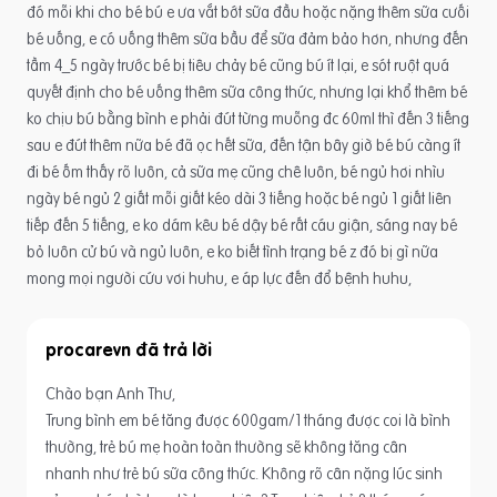
đó mỗi khi cho bé bú e ưa vắt bớt sữa đầu hoặc nặng thêm sữa cưối
bé uống, e có uống thêm sữa bầu để sữa đảm bảo hơn, nhưng đến
tầm 4_5 ngày trước bé bị tiêu chảy bé cũng bú ít lại, e sót ruột quá
quyết định cho bé uống thêm sữa công thức, nhưng lại khổ thêm bé
ko chịu bú bằng bình e phải đút từng muỗng đc 60ml thì đến 3 tiếng
sau e đút thêm nữa bé đã ọc hết sữa, đến tận bây giờ bé bú càng ít
đi bé ốm thấy rõ luôn, cả sữa mẹ cũng chê luôn, bé ngủ hơi nhìu
ngày bé ngủ 2 giất mỗi giất kéo dài 3 tiếng hoặc bé ngủ 1 giất liên
tiếp đến 5 tiếng, e ko dám kêu bé dậy bé rất cáu giận, sáng nay bé
bỏ luôn cử bú và ngủ luôn, e ko biết tình trạng bé z đó bị gì nữa
mong mọi người cứu vơi huhu, e áp lực đến đổ bệnh huhu,
procarevn
Chào bạn Anh Thư,
Trung bình em bé tăng được 600gam/1 tháng được coi là bình
thường, trẻ bú mẹ hoàn toàn thường sẽ không tăng cân
nhanh như trẻ bú sữa công thức. Không rõ cân nặng lúc sinh