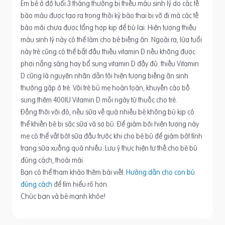
Em bé ở độ tuổi 3 tháng thường bị thiếu máu sinh lý do các tế
bào máu được tạo ra trong thời kỳ bào thai bị vỡ đi mà các tế
bào mới chưa được tổng hợp kịp để bù lại. Hiện tượng thiếu
máu sinh lý này có thể làm cho bé biếng ăn. Ngoài ra, lứa tuổi
này trẻ cũng có thể bắt đầu thiếu vitamin D nếu không được
phơi nắng sáng hay bổ sung vitamin D đầy đủ. thiếu Vitamin
D cũng là nguyên nhân dẫn tới hiện tượng biếng ăn sinh
thường gặp ở trẻ. Với trẻ bú mẹ hoàn toàn, khuyến cáo bố
sung thêm 400IU Vitamin D mỗi ngày từ thuốc cho trẻ.
Đồng thời với đó, nếu sữa về quá nhiều bé không bú kịp có
thể khiến bé bị sặc sữa và sợ bú. Để giảm bởi hiện tượng này
mẹ có thể vắt bớt sữa đầu trước khi cho bé bú để giảm bớt tình
trạng sữa xuống quá nhiều. Lưu ý thực hiện tư thế cho bé bú
đúng cách, thoải mái.
Bạn có thể tham khảo thêm bài viết:
Hướng dẫn cho con bú
đúng cách
để tìm hiểu rõ hơn.
Chúc bạn và bé mạnh khỏe!