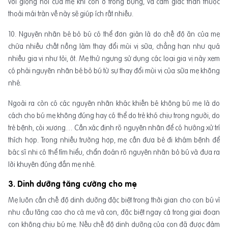
với giọng nói của mẹ khi còn ở trong bụng, và cảm giác thân thuộc
thoải mái tràn về này sẽ giúp ích rất nhiều.
10. Nguyên nhân bé bỏ bú có thể đơn giản là do chế độ ăn của mẹ
chứa nhiều chất nồng làm thay đổi mùi vị sữa, chẳng hạn như quá
nhiều gia vị như tỏi, ớt. Mẹ thử ngưng sử dụng các loại gia vị này xem
có phải nguyên nhân bé bỏ bú từ sự thay đổi mùi vị của sữa mẹ không
nhé.
Ngoài ra còn có các nguyên nhân khác khiến bé không bú mẹ là do
cách cho bú mẹ không đúng hay có thể do trẻ khó chịu trong người, do
trẻ bệnh, còi xương… Cần xác định rõ nguyên nhân để có hướng xử trí
thích hợp. Trong nhiều trường hợp, mẹ cần đưa bé đi khám bệnh để
bác sĩ nhi có thể tìm hiểu, chẩn đoán rõ nguyên nhân bỏ bú và đưa ra
lời khuyên đúng đắn mẹ nhé.
3. Dinh dưỡng tăng cường cho mẹ
Mẹ luôn cần chế độ dinh dưỡng đặc biệt trong thời gian cho con bú vì
nhu cầu tăng cao cho cả mẹ và con, đặc biệt ngay cả trong giai đoạn
con không chịu bú mẹ. Nếu chế độ dinh dưỡng của con đã được đảm