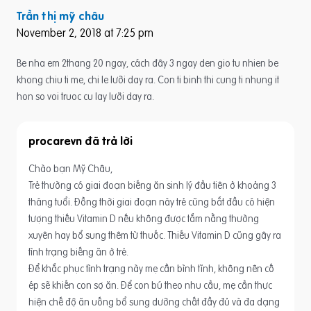
Trần thị mỹ châu
November 2, 2018 at 7:25 pm
Be nha em 2thang 20 ngay, cách đây 3 ngay den gio tu nhien be
khong chiu ti me, chi le lưỡi day ra. Con ti binh thi cung ti nhung it
hon so voi truoc cu lay lưỡi day ra.
procarevn
Chào bạn Mỹ Châu,
Trẻ thường có giai đoạn biếng ăn sinh lý đầu tiên ở khoảng 3
tháng tuổi. Đồng thời giai đoạn này trẻ cũng bắt đầu có hiện
tượng thiếu Vitamin D nếu không được tắm nằng thường
xuyên hay bổ sung thêm từ thuốc. Thiếu Vitamin D cũng gây ra
tình trạng biếng ăn ở trẻ.
Để khắc phục tình trạng này mẹ cần bình tĩnh, không nên cố
ép sẽ khiến con sợ ăn. Để con bú theo nhu cầu, mẹ cần thực
hiện chế độ ăn uống bổ sung dưỡng chất đầy đủ và đa dạng