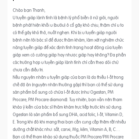
Chào bạn Thanh,
U tuyến giáp lành tính là bệnh lý phổ biến ở nữ giới, người
bệnh phát hiện khối u (bướu) ở cổ gây khó chịu, thậm chí u to
có thể gây khó thở, nuốt nghẹn. Khi bị u tuyển giáp người
bệnh nên tới bác sĩ để được thăm khám, làm xét nghiệm chức
năng tuyến giáp để xác định tình trạng hoạt động của tuyến
giáp xem có cường giáp hay nhược giáp hay không? Đa phần
các trường hợp u tuyến giáp lành tính chỉ cần theo dõi chứ
chưa cần điều trị.
Nếu nguyên nhân u tuyến giáp của bạn là do thiếu I-ốt trong
chế độ ăn (nguyên nhân thường gặp) thì bạn có thể sử dụng
sản phẩm bổ sung có chứa I-ốt được (như Ogestan, PM
Procare, PM Procare diamond). Tuy nhiên, bạn vẫn nên tham
khảo ý kiến của bác sĩ thăm khám trực tiếp trước khi sử dụng.
Ogestan là sản phẩm bổ sung DHA, acid folic, I-ốt, Vitamin D,
E. Trong khi đó khi mang thai bạn cần cung cấp thêm rất nhiều
dưỡng chất khác như: sắt, canxi, Mg, kẽm, Vitamin A, B, C…
Bạn có thể tham khảo sử dụng thuốc PM Procare/PM Procare