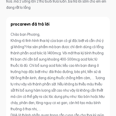
trưa..mà 2 uống lộn 2 thứ buổi trưa luôn..bsi trả lời sớm cho em em
đang rất lo lắng
procarevn
Chào bạn Phượng,
Không rõ tình hình thai kỳ của bạn có gì đặc biệt và cần chú ý
gì không? Hai sản phẩm mà bạn được chỉ định dùng có tổng
thành phần acid folic là 1400mcg. Với một thai kỳ bình thường
thì bạn chỉ cần bổ sung khoảng 400-500mcg acid folic từ
thuốc là đủ. Chỉ bổ sung acid folic liều cao khi bạn đang ở
trường hợp đặc biệt như: đái tháo đường, béo phì, tiền sử dị
tật ống thần kinh, đang dùng thuốc chống trầm cảm,… Tương
tự như vậy với thành phần săt. Nếu không bị thiếu máu thiếu
sắt thì bổ sung hàm lượng sắt cao như vậy là không cần thiết
mà còn có thể gây ra các tác dụng phụ như: táo bón hoặc tiêu
chảy, phân đen, tăng nguy cơ xơ gan, cản trở tạo máu bình
thường ở thai nhi,…
DHA là thành phần quan trọng cần cung cấp cho thai kỳ giúp