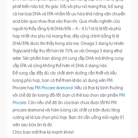
phát triển não bộ, thị giác. Đối với phụ nữ mang thai, bổ sung
cả hai loại DHA và EPA nhằm tối ưu hóa khả năng vận chuyển
acid béo qua nhau thai vào thai nhi. Qua nhiều nghiên cứu
người ta thấy rằng tỷ lệ DHA/EPA ~ 4 – 4.5/1 là tỷ lệ tốt và phù
hợp nhất cho phụ nữ mang thai, đây cũng chính bằng tỷ lệ
DHA/EPA được tìm thấy trong sữa mẹ. Omega 3 dạng tự nhiên
Triglycerid hấp thu tốt hơn tới 70% so với Omega 3 dạng ethyl
ester. Sản phẩm bạn dùng chỉ cung cấp DHA mà không cung
cấp EPA và cũng không thể hiện rõ DHA ở dạng nào.
Để cung cấp đầy đủ các chất dinh dưỡng cần thiết với liều
lượng phù hợp, bạn có thể tham khảo sử dụng viên PM
Procare hay
PM Procare diamond
. Nếu có thai kỳ bình thường
với chế độ ăn tương đối tốt, bạn có thê lựa chọn sản phẩm
PM
Procare
. Còn nếu chế độ ăn của bạn chưa được tốt thì PM
procare diamond với hàm lượng các chất cơ bản được tăng
cường sẽ là lựa chọn phù hợp. Bạn chỉ cần uống mỗi ngày 01
viên sau bữa ăn là đủ.
Chúc bạn một thai kỳ mạnh khỏe!