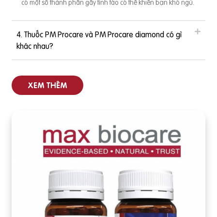
có một số thành phần gây tỉnh táo có thể khiến bạn khó ngủ.
nó
c 
4. Thuốc PM Procare và PM Procare diamond có gì
khác nhau?
XEM THÊM