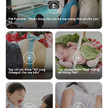
PM Procare – Thuốc dùng cho các bà mẹ mang thai và cho con
bú
Tạp chí sức khỏe: “Bổ sung
Tạp chí sức khỏe: “Dinh dưỡng
Omega3 cho mẹ bầu”
khi mang thai”