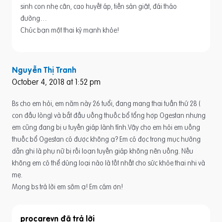
sinh con nhẹ cân, cao huyết áp, tiền sản giật, đái tháo
đường…
Chúc bạn một thai kỳ mạnh khỏe!
Nguyễn Thị Tranh
October 4, 2018 at 1:52 pm
Bs cho em hỏi, em năm này 26 tuổi, đang mang thai tuần thứ 28 (
con đầu lòng) và bắt đầu uống thuốc bổ tổng hợp Ogestan nhưng
em cũng đang bị u tuyến giáp lành tính.Vậy cho em hỏi em uống
thuốc bổ Ogestan có được không ạ? Em có đọc trong mục hướng
dẫn ghi là phụ nữ bị rối loạn tuyến giáp không nên uống. Nếu
không em có thể dùng loại nào là tốt nhất cho sức khỏe thai nhi và
mẹ.
Mong bs trả lời em sớm ạ! Em cám ơn!
procarevn