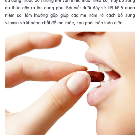
đã uống thuốc bổ nhưng mẹ vẫn thiếu máu thiếu sắt, hay bổ sung
dư thừa gây ra tác dụng phụ. Bài viết dưới đây sẽ liệt kê 5 quan
niệm sai lầm thường gặp giúp các mẹ nắm rõ cách bổ sung
vitamin và khoáng chất để mẹ khỏe, con phát triển toàn diện.