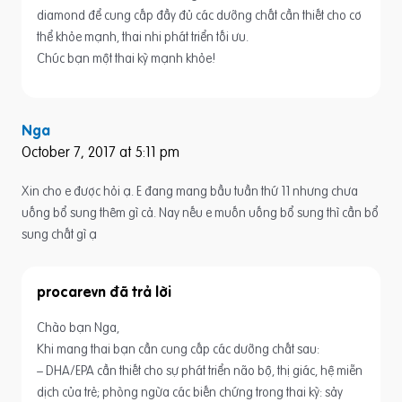
diamond để cung cấp đầy đủ các dưỡng chất cần thiết cho cơ
thể khỏe mạnh, thai nhi phát triển tối ưu.
Chúc bạn một thai kỳ mạnh khỏe!
Nga
October 7, 2017 at 5:11 pm
Xin cho e được hỏi ạ. E đang mang bầu tuần thứ 11 nhưng chưa
uống bổ sung thêm gì cả. Nay nếu e muốn uống bổ sung thì cần bổ
sung chất gì ạ
procarevn
Chào bạn Nga,
Khi mang thai bạn cần cung cấp các dưỡng chất sau:
– DHA/EPA cần thiết cho sự phát triển não bộ, thị giác, hệ miễn
dịch của trẻ; phòng ngừa các biến chứng trong thai kỳ: sảy