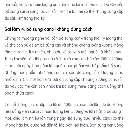
như sắt, hoặc có hàm lượng quá nhỏ như kẽm (chỉ vài mg). Do vậy nếu
bổ sung canxi cùng lúc với sắt, kẽm thì bà mẹ có thể không cung cấp
đủ sắt, kẽm trong thai kỳ.
Sai lầm 4: bổ sung canxi không đúng cách
Chúng ta thường nghe nói cần bổ sung canxi trong thời kỳ mang thai
và cho con bú để em bé cứng cáp và phòng chống loãng xương, hỏng
răng cho mẹ. Tuy nhiên, nhu cầu về canxi ở mỗi người là khác nhau.
Theo khuyến cáo thì phụ nữ có thai và cho con bú cần 1000-1200mg
canxi mỗi ngày, bao gồm từ nguồn thực phẩm và chế phẩm bổ sung.
Những thực phẩm như tôm, cua, cá, sữa đã cung cấp 1 lượng canxi
nhất định. Chỉ một hộp sữa tươi đã cung cấp khoảng 200mg canxi rồi,
do vậy các mẹ cần cân nhắc khi bổ sung thêm bằng cách uống chế
phẩm chứa canxi.
Cơ thể chúng ta chỉ hấp thu tối đa 500mg canxi mỗi lần, do đó không
nên uống viên canxi có hàm lượng trên 500mg và tốt nhất là bổ sung ít
một, chia làm nhiều lần trong ngày. Bổ sung quá nhiều canxi cơ thể
không hấp thu được hết, dẫn tới táo bón, sỏi thận. Bạn cũng nên uống