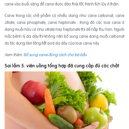
canxi vào buổi sáng để canxi được đào thải tốt, tránh tích lũy ở thận.
Canxi trong các chế phẩm có nhiều dạng như canxi carbonat, canxi
citrate, canxi phosphate, canxi heptonate…trong đó các loại canxi ở
dạng muối hữu cơ như citrate hay heptonate thì dễ hấp thu hơn. Người
mắc bệnh lý dạ dày thì không nên bổ sung canxi dạng muối carbonat
do tác dụng làm tăng tiết acid dạ dày của loại canxi này.
Xem thêm:
Bổ sung canxi đúng cách cho bà bầu
Sai lầm 5: viên uống tổng hợp đã cung cấp đủ các chất