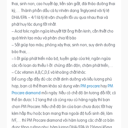
thai, sinh non, cao huyết áp, tiền sản giất, đái tháo đường thai
kỳ,… Thành phần dầu cá tự nhiên dạng Triglycerid với tỷ lệ
DHA/EPA ~ 4/1 là tỷ lệ vận chuyển tối ưu qua nhau thai và
phát huy tác dụng tốt nhất.
– Acid folic ngăn ngừa khuyết tật ống thần kinh, cần thiết cho
quá trình tạo máu và phân chia tế bào
– Sắt giúp tạo máu, phòng xảy thai, sinh non, suy dinh dưỡng
bào thai,…
– I-ốt giúp phát triển não bộ, tuyến giáp của trẻ, ngăn ngừa
các rối loạn do thiếu I-ốt: chứng đần độn, chậm phát triển,…
– Các vitamin A,B,C,D,E và khoáng chất khác.
Để cung cấp đầy đủ các chất dinh dưỡng với liều lượng phù
hợp, bạn có thể tham khảo sử dụng viên
PM procare
hay
PM
Procare diamond
mỗi ngày. Nếu có chế độ ăn tương đối tốt, có
thể ăn được 1-2 lạng thịt cá cùng rau củ hàng ngày thì bạn
chọn PM Procare. Nếu chế độ ăn của bạn chưa được tốt hay
kém hấp thu hoặc bạn mang thai ngoài độ tuổi sinh đẻ, làm
IVF,… thì PM Procare diamond với hàm lượng các chất cơ bản
được tăng cường như: hàm lượng DHA/EPA là 216mg/45mg