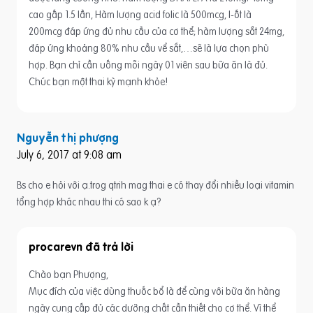
cao gấp 1.5 lần, Hàm lượng acid folic là 500mcg, I-ốt là
200mcg đáp ứng đủ nhu cầu của cơ thể; hàm lượng sắt 24mg,
đáp ứng khoảng 80% nhu cầu vể sắt,…sẽ là lựa chọn phù
hợp. Bạn chỉ cần uống mỗi ngày 01 viên sau bữa ăn là đủ.
Chúc bạn một thai kỳ mạnh khỏe!
Nguyễn thị phượng
July 6, 2017 at 9:08 am
Bs cho e hỏi với ạ.trog qtrih mag thai e có thay đổi nhiều loại vitamin
tổng hợp khác nhau thi có sao k ạ?
procarevn
Chào bạn Phượng,
Mục đích của việc dùng thuốc bổ là để cùng với bữa ăn hàng
ngày cung cấp đủ các dưỡng chất cần thiết cho cơ thể. Vì thể