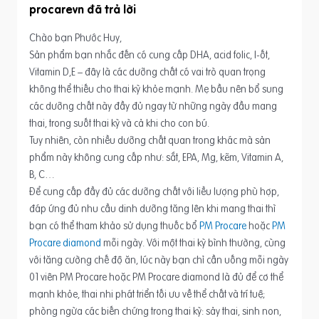
procarevn
Chào bạn Phước Huy,
Sản phẩm bạn nhắc đến có cung cấp DHA, acid folic, I-ốt,
Vitamin D,E – đây là các dưỡng chất có vai trò quan trọng
không thể thiếu cho thai kỳ khỏe mạnh. Mẹ bầu nên bổ sung
các dưỡng chất này đầy đủ ngay từ những ngày đầu mang
thai, trong suốt thai kỳ và cả khi cho con bú.
Tuy nhiên, còn nhiều dưỡng chất quan trong khác mà sản
phẩm này không cung cấp như: sắt, EPA, Mg, kẽm, Vitamin A,
B, C…
Để cung cấp đầy đủ các dưỡng chất với liều lượng phù hợp,
đáp ứng đủ nhu cầu dinh dưỡng tăng lên khi mang thai thì
bạn có thể tham khảo sử dụng thuốc bổ
PM Procare
hoặc
PM
Procare diamond
mỗi ngày. Với một thai kỳ bình thường, cùng
với tăng cường chế độ ăn, lúc này bạn chỉ cần uống mỗi ngày
01 viên PM Procare hoặc PM Procare diamond là đủ để cơ thể
mạnh khỏe, thai nhi phát triển tối ưu về thể chất và trí tuệ;
phòng ngừa các biến chứng trong thai kỳ: sảy thai, sinh non,