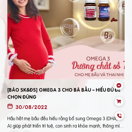
[BÁO SK&ĐS] OMEGA 3 CHO BÀ BẦU – HIỂU ĐỦ ĐỂ
CHỌN ĐÚNG
30/08/2022
Hầu hết mẹ bầu đều hiểu rằng bổ sung Omega 3 (DHA, EP
t
A) giúp phát triển trí tuệ, con sinh ra khỏe mạnh, thông mìn