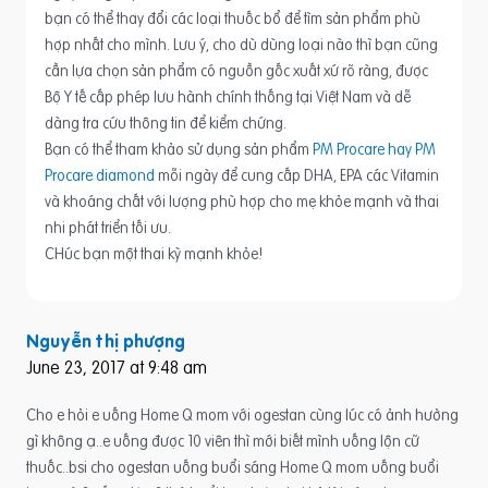
bạn có thể thay đổi các loại thuốc bổ để tìm sản phẩm phù
hợp nhất cho mình. Lưu ý, cho dù dùng loại nào thì bạn cũng
cần lựa chọn sản phẩm có nguồn gốc xuất xứ rõ ràng, được
Bộ Y tế cấp phép lưu hành chính thống tại Việt Nam và dễ
dàng tra cứu thông tin để kiểm chứng.
Bạn có thể tham khảo sử dụng sản phẩm
PM Procare hay PM
Procare diamond
mỗi ngày để cung cấp DHA, EPA các Vitamin
và khoáng chất với lượng phù hợp cho mẹ khỏe mạnh và thai
nhi phát triển tối ưu.
CHúc bạn một thai kỳ mạnh khỏe!
Nguyễn thị phượng
June 23, 2017 at 9:48 am
Cho e hỏi e uống Home Q mom với ogestan cùng lúc có ảnh hưởng
gì không ạ..e uống được 10 viên thì mới biết mình uống lộn cữ
thuốc..bsi cho ogestan uống buổi sáng Home Q mom uống buổi