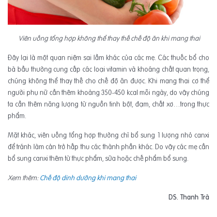
Viên uống tổng hợp không thể thay thế chế độ ăn khi mang thai
Đây lại là một quan niệm sai lầm khác của các mẹ. Các thuốc bổ cho
bà bầu thường cung cấp các loại vitamin và khoáng chất quan trọng,
chúng không thể thay thế cho chế độ ăn được. Khi mang thai cơ thể
người phụ nữ cần thêm khoảng 350-450 kcal mỗi ngày, do vậy chúng
ta cần thêm năng lượng từ nguồn tinh bột, đạm, chất xơ…trong thực
phẩm.
Mặt khác, viên uống tổng hợp thường chỉ bổ sung 1 lượng nhỏ canxi
để tránh làm cản trở hấp thu các thành phần khác. Do vậy các mẹ cần
bổ sung canxi thêm từ thực phẩm, sữa hoặc chế phẩm bổ sung.
Xem thêm:
Chế độ dinh dưỡng khi mang thai
DS. Thanh Trà