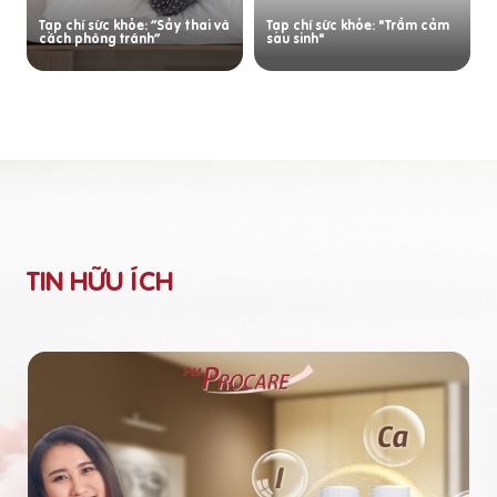
Tạp chí sức khỏe: “Sảy thai và
Tạp chí sức khỏe: "Trầm cảm
cách phòng tránh”
sau sinh"
TIN HỮU ÍCH