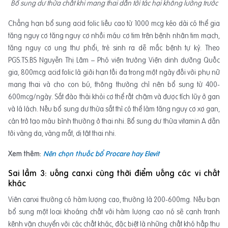
Bổ sung dư thừa chất khi mang thai dẫn tới tác hại không lường trước
Chẳng hạn bổ sung acid folic liều cao từ 1000 mcg kéo dài có thể gia
tăng nguy cơ tăng nguy cơ nhồi máu cơ tim trên bệnh nhân tim mạch,
tăng nguy cơ ung thư phổi, trẻ sinh ra dễ mắc bệnh tự kỷ. Theo
PGS.TS.BS Nguyễn Thị Lâm – Phó viện trưởng Viện dinh dưỡng Quốc
gia, 800mcg acid folic là giới hạn tối đa trong một ngày đối với phụ nữ
mang thai và cho con bú, thông thường chỉ nên bổ sung từ 400-
600mcg/ngày. Sắt đào thải khỏi cơ thể rất chậm và được tích lũy ở gan
và lá lách. Nếu bổ sung dư thừa sắt thì có thể làm tăng nguy cơ xơ gan,
cản trở tạo máu bình thường ở thai nhi. Bổ sung dư thừa vitamin A dẫn
tới vàng da, vàng mắt, dị tật thai nhi.
Xem thêm:
Nên chọn thuốc bổ Procare hay Elevit
Sai lầm 3: uống canxi cùng thời điểm uống các vi chất
khác
Viên canxi thường có hàm lượng cao, thường là 200-600mg. Nếu bạn
bổ sung một loại khoáng chất với hàm lượng cao nó sẽ cạnh tranh
kênh vận chuyển với các chất khác, đặc biệt là những chất khó hấp thu