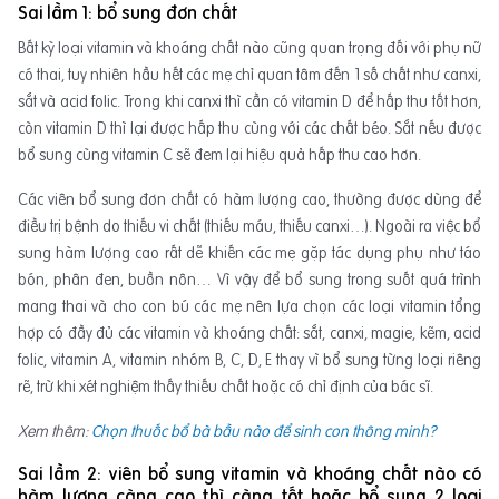
Sai lầm 1: bổ sung đơn chất
Bất kỳ loại vitamin và khoáng chất nào cũng quan trọng đối với phụ nữ
có thai, tuy nhiên hầu hết các mẹ chỉ quan tâm đến 1 số chất như canxi,
sắt và acid folic. Trong khi canxi thì cần có vitamin D để hấp thu tốt hơn,
còn vitamin D thì lại được hấp thu cùng với các chất béo. Sắt nếu được
bổ sung cùng vitamin C sẽ đem lại hiệu quả hấp thu cao hơn.
Các viên bổ sung đơn chất có hàm lượng cao, thường được dùng để
điều trị bệnh do thiếu vi chất (thiếu máu, thiếu canxi…). Ngoài ra việc bổ
sung hàm lượng cao rất dễ khiến các mẹ gặp tác dụng phụ như táo
bón, phân đen, buồn nôn… Vì vậy để bổ sung trong suốt quá trình
mang thai và cho con bú các mẹ nên lựa chọn các loại vitamin tổng
hợp có đầy đủ các vitamin và khoáng chất: sắt, canxi, magie, kẽm, acid
folic, vitamin A, vitamin nhóm B, C, D, E thay vì bổ sung từng loại riêng
rẽ, trừ khi xét nghiệm thấy thiếu chất hoặc có chỉ định của bác sĩ.
Xem thêm:
Chọn thuốc bổ bà bầu nào để sinh con thông minh?
Sai lầm 2: viên bổ sung vitamin và khoáng chất nào có
hàm lượng càng cao thì càng tốt hoặc bổ sung 2 loại