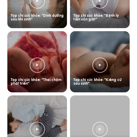
Tạp chí sức khỏe: “Dinh dưỡng
Tạp chí sức khỏe: “Bệnh lý
sau khi sinh”
tiền sản giật”
Tạp chí sức khỏe: “Thai chậm
Tạp chí sức khỏe: “Kiêng cữ
phát triển”
sau sinh”