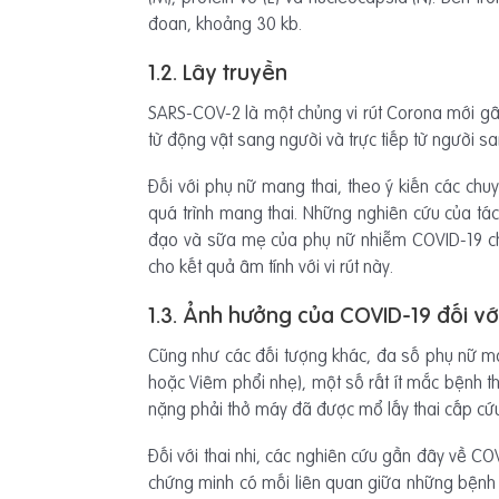
đoan, khoảng 30 kb.
1.2. Lây truyền
SARS-COV-2 là một chủng vi rút Corona mới gây
từ động vật sang người và trực tiếp từ người s
Đối với phụ nữ mang thai, theo ý kiến các chu
quá trình mang thai. Những nghiên cứu của tá
đạo và sữa mẹ của phụ nữ nhiễm COVID-19 cho 
cho kết quả âm tính với vi rút này.
1.3. Ảnh hưởng của COVID-19 đối vớ
Cũng như các đối tượng khác, đa số phụ nữ m
hoặc Viêm phổi nhẹ), một số rất ít mắc bệnh
nặng phải thở máy đã được mổ lấy thai cấp cứu
Đối với thai nhi, các nghiên cứu gần đây về
chứng minh có mối liên quan giữa những bệnh n