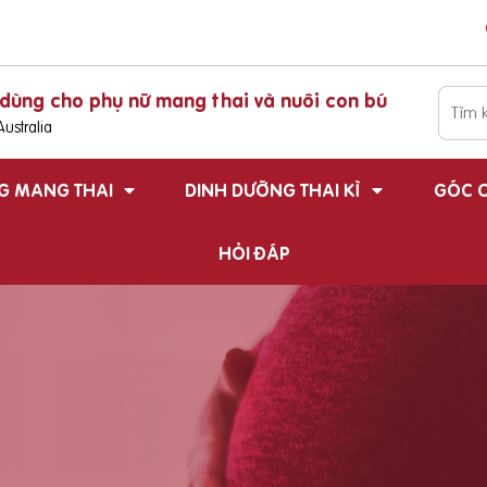
dùng cho phụ nữ mang thai và nuôi con bú
ustralia
G MANG THAI
DINH DƯỠNG THAI KÌ
GÓC C
HỎI ĐÁP