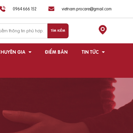
0964 666 152
vietnam.procare@gmail.com
HUYÊN GIA
ĐIỂM BÁN
TIN TỨC