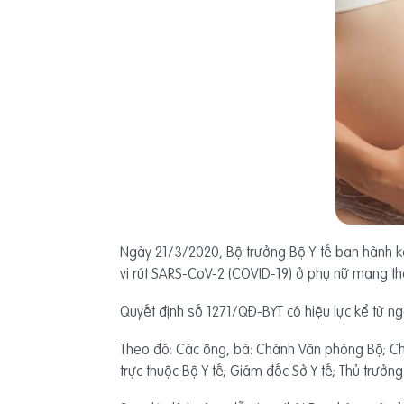
Ngày 21/3/2020, Bộ trưởng Bộ Y tế ban hành k
vi rút SARS-CoV-2 (COVID-19) ở phụ nữ mang thai
Quyết định số 1271/QĐ-BYT có hiệu lực kể từ n
Theo đó: Các ông, bà: Chánh Văn phòng Bộ; Chá
trực thuộc Bộ Y tế; Giám đốc Sở Y tế; Thủ trưởn