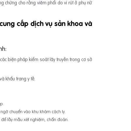
bằng chứng cho rằng viêm phổi do vi rút ở phụ nữ
 cung cấp dịch vụ sản khoa và
nh:
à các biện pháp kiểm soát lây truyền trong cơ sở
à khẩu trang y tế.
ếp.
i ngờ chuyển vào khu khám cách ly.
g để lấy mẫu xét nghiệm, chẩn đoán.