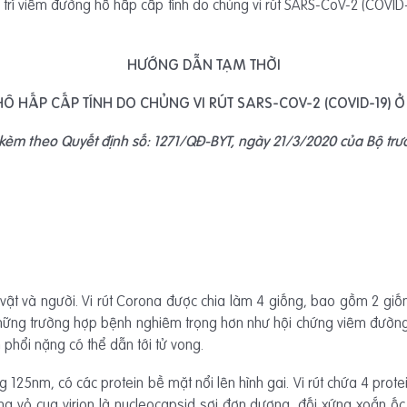
trí viêm đường hô hấp cấp tính do chủng vi rút SARS-CoV-2 (COVID-
HƯỚNG DẪN TẠM THỜI
Ô HẤP CẤP TÍNH DO CHỦNG VI RÚT SARS-COV-2 (COVID-19) Ở
èm theo Quyết định số: 1271/QĐ-BYT, ngày 21/3/2020 của Bộ trư
ng vật và người. Vi rút Corona được chia làm 4 giống, bao gồm 2 gi
những trường hợp bệnh nghiêm trọng hơn như hội chứng viêm đườn
hổi nặng có thể dẫn tới tử vong.
 125nm, có các protein bề mặt nổi lên hình gai. Vi rút chứa 4 protein
rong vỏ cua virion là nucleocapsid sợi đơn dương, đối xứng xoắn ố