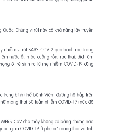
 Quốc. Chủng vi rút này có khả năng lây truyền
lây nhiễm vi rút SARS-COV-2 qua bánh rau trong
iệm nước ối, máu cuống rốn, rau thai, dịch âm
 họng ở trẻ sinh ra từ mẹ nhiễm COVID-19 cũng
 trung bình (thể bệnh Viêm đường hô hấp trên
ụ nữ mang thai 30 tuần nhiễm COVID-19 mức độ
và MERS-CoV cho thấy không có bằng chứng nào
 quan giữa COVID-19 ở phụ nữ mang thai và tình