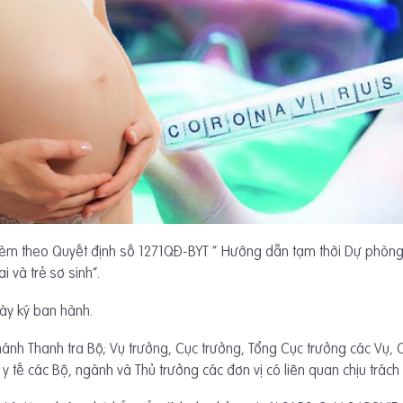
èm theo Quyết định số 1271QĐ-BYT “ Hướng dẫn tạm thời Dự phòng 
 và trẻ sơ sinh”.
gày ký ban hành.
nh Thanh tra Bộ; Vụ trưởng, Cục trưởng, Tổng Cục trưởng các Vụ, C
g y tế các Bộ, ngành và Thủ trưởng các đơn vị có liên quan chịu trách