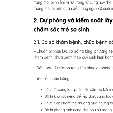
trạng thai bị nhiễm vi rút trong tử cung hay th
mang thai có liên quan đến tăng nguy cơ sinh n
2. Dự phòng và kiểm soát lây
chăm sóc trẻ sơ sinh
2.1. Cơ sở khám bệnh, chữa bệnh có
– Chuẩn bị nhân lực, cơ sở hạ tầng, phương tiện
khám bệnh, chữa bệnh theo quy định hiện hành 
– Đảm bảo đủ các phương tiện phục vụ phòng ng
– Yêu cầu phân luồng:
Tổ chức sàng lọc, phát hiện sớm và kiểm 
Bố trí khu vực riêng để tiếp đón, sàng l
Thực hiện khám thai thường quy, những t
Bố trí phòng sinh riêng cho phụ nữ mang 