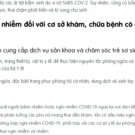
ai bị các dị tật bẩm sinh do vi rút SARS-COV-2. Tuy nhiên, cũng có 
on, thai chậm phát triển và tử vong chu sinh…
 nhiễm đối với cơ sở khám, chữa bệnh có
 cung cấp dịch vụ sản khoa và chăm sóc trẻ sơ si
, trang thiết bị, vật tư y tế để thực hiện nguyên tắc phòng ngừa v
của Bộ Y tế.
ừa, đặc biệt trang phục phòng hộ cá nhân, dung dịch vệ sinh tay v
soát người bệnh nhiễm hoặc nghi nhiễm COVID-19 ngay tại nơi đón ti
ọc và phân luồng các phụ nữ mang thai đến khám. Khi có dấu hiệu ngh
rường hợp nghi nhiễm COVID-19, phối hợp với các cơ sở y tế dự phòn
thai nghi nhiễm và nhiễm.