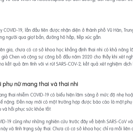
 COVID-19, lần đầu tiên được nhận diện ở thành phố Vũ Hán, Trung
ang người qua giọt bắn, đường hô hấp, tiếp xúc gần.
yên gia, chưa có cơ sở khoa học khẳng định thai nhi có khả năng 
c giả Chen và cộng sự công bố đầu năm 2020 cho thấy khi xét ngh
kết quả âm tính với vi rút SARS-COV-2; kết quả xét nghiệm dịch
i phụ nữ mang thai và thai nhi
ang thai nhiễm COVID-19 có biểu hiện lâm sàng ở mức độ nhẹ hoặc
 thể nặng. Đến nay mới có một trường hợp được báo cáo là một ph
 và hồi phục sức khỏe tốt.
 COVID-19 cũng như những nghiên cứu trước đây về bệnh SARS-CoV 
ày và tình trạng sảy thai. Chưa có cơ sở khoa học chỉ ra mối liên