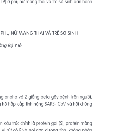
19) ở phụ nữ mang thai và trẻ sơ sinh ban hành
 PHỤ NỮ MANG THAI VÀ TRẺ SƠ SINH
ởng Bộ Y tế
ống anpha và 2 giống beta gây bệnh trên người,
g hô hấp cấp tính nặng SARS- CoV và hội chứng
 cấu trúc chính là protein gai (S), protein màng
c. Vi rút có RNA sợi đơn dương tính, không phân