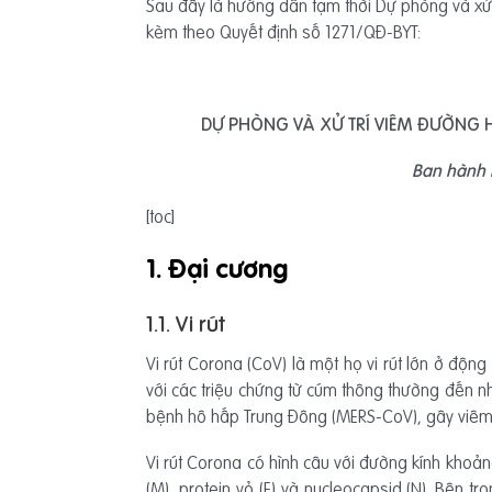
Sau đây là hướng dẫn tạm thời Dự phòng và xử 
kèm theo Quyết định số 1271/QĐ-BYT:
DỰ PHÒNG VÀ XỬ TRÍ VIÊM ĐƯỜNG H
Ban hành k
[toc]
1. Đại cương
1.1. Vi rút
Vi rút Corona (CoV) là một họ vi rút lớn ở độ
với các triệu chứng từ cúm thông thường đến 
bệnh hô hấp Trung Đông (MERS-CoV), gây viêm p
Vi rút Corona có hình câu với đường kính khoảng
(M), protein vỏ (E) và nucleocapsid (N). Bên t