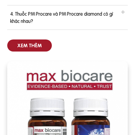
c viên tổng hợp dành
4. Thuốc PM Procare và PM Procare diamond có gì
khác nhau?
XEM THÊM