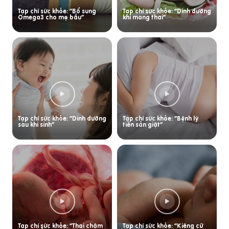
Tạp chí sức khỏe: “Bổ sung
Tạp chí sức khỏe: “Dinh dưỡng
Omega3 cho mẹ bầu”
khi mang thai”
Tạp chí sức khỏe: “Dinh dưỡng
Tạp chí sức khỏe: “Bệnh lý
sau khi sinh”
tiền sản giật”
Tạp chí sức khỏe: “Thai chậm
Tạp chí sức khỏe: “Kiêng cữ