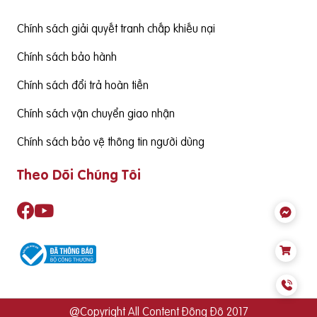
ể đảm bảo cùng thức ăn hàng ngày cung cấp đủ nhu cầu S
ản phẩm cần có nguồn gốc xuất xứ rõ ràng,
Chính sách giải quyết tranh chấp khiếu nại
Chính sách bảo hành
Chính sách đổi trả hoàn tiền
Chính sách vận chuyển giao nhận
Chính sách bảo vệ thông tin người dùng
Theo Dõi Chúng Tôi
@Copyright All Content Đông Đô 2017