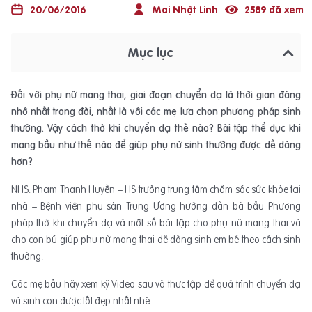
20/06/2016
Mai Nhật Linh
2589 đã xem
Mục lục
Đối với phụ nữ mang thai, giai đoạn chuyển dạ là thời gian đáng
nhớ nhất trong đời, nhất là với các mẹ lựa chọn phương pháp sinh
thường. Vậy cách thở khi chuyển dạ thế nào? Bài tập thể dục khi
mang bầu như thế nào để giúp phụ nữ sinh thường được dễ dàng
hơn?
NHS. Phạm Thanh Huyền – HS trưởng trung tâm chăm sóc sức khỏe tại
nhà – Bệnh viện phụ sản Trung Ương hướng dẫn bà bầu Phương
pháp thở khi chuyển dạ và một số bài tập cho phụ nữ mang thai và
cho con bú giúp phụ nữ mang thai dễ dàng sinh em bé theo cách sinh
thường.
Các mẹ bầu hãy xem kỹ Video sau và thực tập để quá trình chuyển dạ
và sinh con được tốt đẹp nhất nhé.