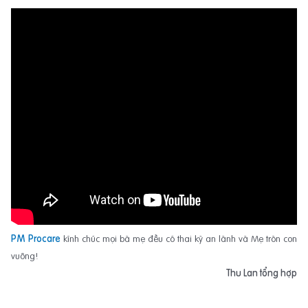
PM Procare
kính chúc mọi bà mẹ đều có thai kỳ an lành và Mẹ tròn con
vuông!
Thu Lan tổng hợp