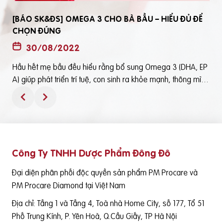
[BÁO SK&ĐS] OMEGA 3 CHO BÀ BẦU – HIỂU ĐỦ ĐỂ
CHỌN ĐÚNG
30/08/2022
Hầu hết mẹ bầu đều hiểu rằng bổ sung Omega 3 (DHA, EP
t
A) giúp phát triển trí tuệ, con sinh ra khỏe mạnh, thông mìn
ô
h. Tuy nhiên, bổ sung Omega 3 bằng cách nào? Chọn loại n
ào để an toàn và đạt hiệu quả tốt thì không phải mẹ bầu nà
o cũng hiểu rõBài viết trên báo Sức Khỏe và Đời Sống mới đ
ây phân tích những điểm quan trọng nhất, theo cách dễ nhậ
n biết nhất giúp mẹ dễ dàng áp dụng và chọn lựa được Om
Công Ty TNHH Dược Phẩm Đông Đô
e
ega 3 (DHA,EPA) tốt - phù hợp với mình.Theo đó, mẹ bầu cầ
n lưu ý những điểm quan trọng sau: Thực phẩm có cung cấ
Đại diện phân phối độc quyền sản phẩm PM Procare và
p Omega 3 (DHA, EPA) là cá nước lạnh như cá hồi, cá ngừ,
PM Procare Diamond tại Việt Nam
cá mòi, cá cơm, cá trích… Tuy nhiên, vì nhiều nguyên nhân k
Địa chỉ: Tầng 1 và Tầng 4, Toà nhà Home City, số 177, Tổ 51
hác nhau việc bổ sung nguồn DHA/EPA thông qua cá tươi k
hông phù hợp và sẵn sàng, trong trường hợp này việc cung
Phố Trung Kính, P. Yên Hoà, Q.Cầu Giấy, TP Hà Nội