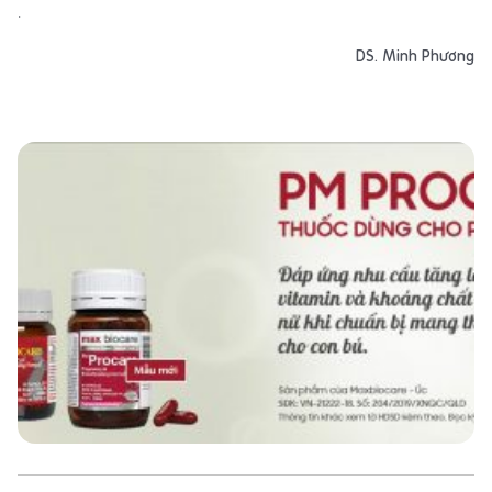
.
DS. Minh Ph
ươ
ng