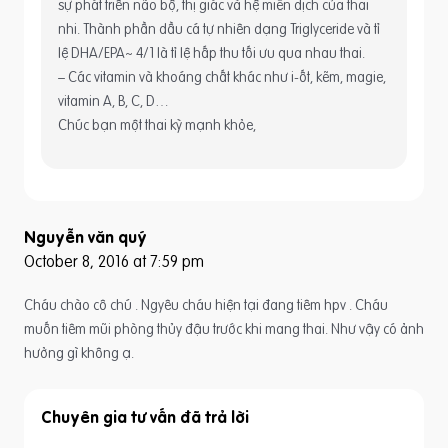
sự phát triển não bộ, thị giác và hệ miễn dịch của thai
nhi. Thành phần dầu cá tự nhiên dạng Triglyceride và tỉ
lệ DHA/EPA~ 4/1 là tỉ lệ hấp thu tối ưu qua nhau thai.
– Các vitamin và khoáng chất khác như i-ốt, kẽm, magie,
vitamin A, B, C, D…
Chúc bạn một thai kỳ mạnh khỏe,
Nguyễn văn quý
October 8, 2016 at 7:59 pm
Cháu chào cô chú . Ngyêu cháu hiện tại đang tiêm hpv . Cháu
muốn tiêm mũi phòng thủy đậu trước khi mang thai. Như vậy có ảnh
hưởng gì không ạ.
Chuyên gia tư vấn