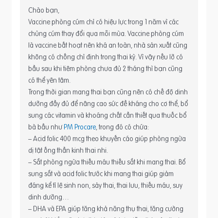
Chào bạn,
Vaccine phòng cúm chỉ có hiệu lực trong 1 năm vì các
chủng cúm thay đổi qua mỗi mùa. Vaccine phòng cúm
là vaccine bất hoạt nên khá an toàn, nhà sản xuất cũng
không có chống chỉ định trong thai kỳ. Vì vậy nếu lỡ có
bầu sau khi tiêm phòng chưa đủ 2 tháng thì bạn cũng
có thể yên tâm.
Trong thời gian mang thai bạn cũng nên có chế độ dinh
dưỡng đầy đủ để nâng cao sức đề kháng cho cơ thể, bổ
sung các vitamin và khoáng chất cần thiết qua thuốc bổ
bà bầu như
PM Procare
, trong đó có chứa:
– Acid folic 400 mcg theo khuyến cáo giúp phòng ngừa
dị tật ống thần kinh thai nhi.
– Sắt phòng ngừa thiếu máu thiếu sắt khi mang thai. Bổ
sung sắt và acid folic trước khi mang thai giúp giảm
đáng kể tỉ lệ sinh non, sảy thai, thai lưu, thiếu máu, suy
dinh dưỡng…
– DHA và EPA giúp tăng khả năng thụ thai, tăng cường