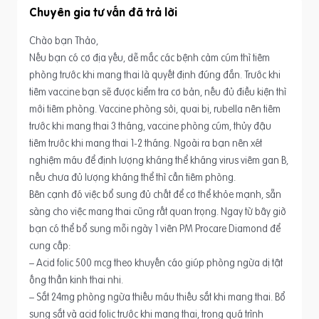
Chuyên gia tư vấn
Chào bạn Thảo,
Nếu bạn có cơ địa yếu, dễ mắc các bệnh cảm cúm thì tiêm
phòng trước khi mang thai là quyết định đúng đắn. Trước khi
tiêm vaccine bạn sẽ được kiểm tra cơ bản, nếu đủ điều kiện thì
mới tiêm phòng. Vaccine phòng sởi, quai bị, rubella nên tiêm
trước khi mang thai 3 tháng, vaccine phòng cúm, thủy đậu
tiêm trước khi mang thai 1-2 tháng. Ngoài ra bạn nên xét
nghiệm máu để định lượng kháng thể kháng virus viêm gan B,
nếu chưa đủ lượng kháng thể thì cần tiêm phòng.
Bên cạnh đó việc bổ sung đủ chất để cơ thể khỏe mạnh, sẵn
sàng cho việc mang thai cũng rất quan trọng. Ngay từ bây giờ
bạn có thể bổ sung mỗi ngày 1 viên PM Procare Diamond để
cung cấp:
– Acid folic 500 mcg theo khuyến cáo giúp phòng ngừa dị tật
ống thần kinh thai nhi.
– Sắt 24mg phòng ngừa thiếu máu thiếu sắt khi mang thai. Bổ
sung sắt và acid folic trước khi mang thai, trong quá trình