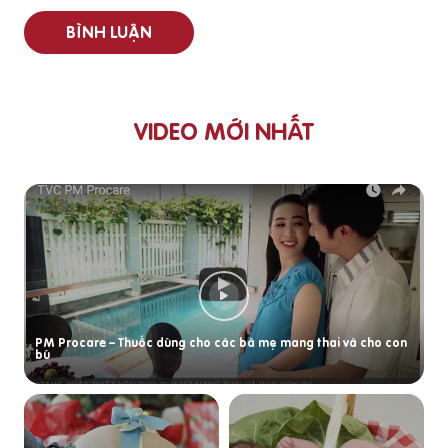
BÌNH LUẬN
VIDEO MỚI NHẤT
PM Procare – Thuốc dùng cho các bà mẹ mang thai và cho con
bú