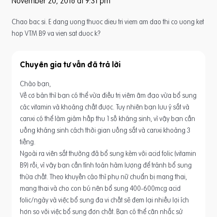
November 20, 2016 at 9:31 pm
Chao bac si. E dang uong thuoc dieu tri viem am dao thi co uong ket
hop VTM B9 va vien sat duoc k?
Chuyên gia tư vấn
Chào bạn,
Về cơ bản thì bạn có thể vừa điều trị viêm âm đạo vừa bổ sung
các vitamin và khoáng chất được. Tuy nhiên bạn lưu ý sắt và
canxi có thể làm giảm hấp thu 1 số kháng sinh, vì vậy bạn cần
uống kháng sinh cách thời gian uống sắt và canxi khoảng 3
tiếng.
Ngoài ra viên sắt thường đã bổ sung kèm với acid folic (vitamin
B9) rồi, vì vậy bạn cần tính toán hàm lượng để tránh bổ sung
thừa chất. Theo khuyến cáo thì phụ nữ chuẩn bị mang thai,
mang thai và cho con bú nên bổ sung 400-600mcg acid
folic/ngày và việc bổ sung đa vi chất sẽ đem lại nhiều lợi ích
hơn so với việc bổ sung đơn chất. Bạn có thể cân nhắc sử