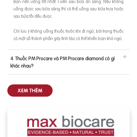
Bạn nên uống tốt nhất 1 viên sau bữa ăn sáng. Nếu không
ừ tháng 1-3 nếu mẹ thiếu sắt có thể gây sảy t
ánh sáng chiếu vào 
uống được sau bữa sáng thì có thể uống sau bữa trưa hoặc
ị chết lưu, còn thiếu máu do thiếu sắt khi man
trong những triệu c
sau bữa tối đều được.
cho cơ thể mẹ mệt mỏi, chán ăn, chóng mặt.
có thể là bệnh quá
ổ sung sắt khi mang thaiCanxiTheo giai đoạ
ng thiếu ánh sáng như chập
Chỉ lưu ý không uống thuốc trước khi đi ngủ, bởi trong thuốc
ai nhi thường sử dụng canxi từ người
ầy đủ vitamin A gi
có một số thành phần gây tỉnh táo có thể khiến bạn khó ngủ.
chẳng hạn quáng gà
4. Thuốc PM Procare và PM Procare diamond có gì
khác nhau?
XEM THÊM