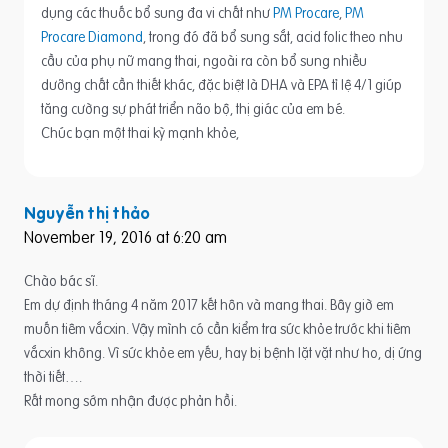
dụng các thuốc bổ sung đa vi chất như
PM Procare
,
PM
Procare Diamond
, trong đó đã bổ sung sắt, acid folic theo nhu
cầu của phụ nữ mang thai, ngoài ra còn bổ sung nhiều
dưỡng chất cần thiết khác, đặc biệt là DHA và EPA tỉ lệ 4/1 giúp
tăng cường sự phát triển não bộ, thị giác của em bé.
Chúc bạn một thai kỳ mạnh khỏe,
Nguyễn thị thảo
November 19, 2016 at 6:20 am
Chào bác sĩ.
Em dự định tháng 4 năm 2017 kết hôn và mang thai. Bây giờ em
muốn tiêm vắcxin. Vậy mình có cần kiểm tra sức khỏe trước khi tiêm
vắcxin không. Vì sức khỏe em yếu, hay bị bệnh lặt vặt như ho, dị ứng
thời tiết….
Rất mong sớm nhận được phản hồi.