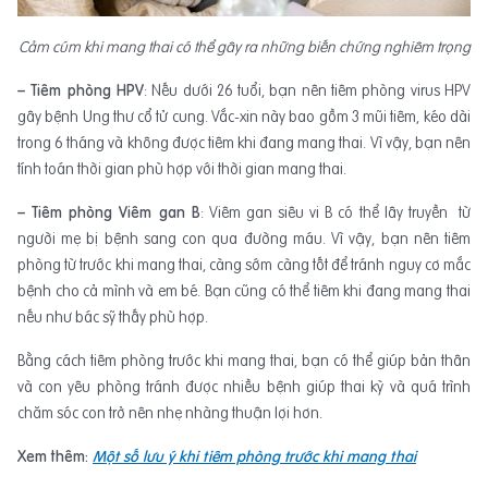
Cảm cúm khi mang thai có th
ể
g
â
y ra nh
ữ
ng bi
ế
n ch
ứ
ng nghi
ê
m tr
ọ
ng
– Tiêm phòng HPV
: Nếu dưới 26 tuổi, bạn nên tiêm phòng virus HPV
gây bệnh Ung thư cổ tử cung. Vắc-xin này bao gồm 3 mũi tiêm, kéo dài
trong 6 tháng và không được tiêm khi đang mang thai. Vì vậy, bạn nên
tính toán thời gian phù hợp với thời gian mang thai.
– Tiêm phòng Viêm gan B
: Viêm gan siêu vi B có thể lây truyền từ
người mẹ bị bệnh sang con qua đường máu. Vì vậy, bạn nên tiêm
phòng từ trước khi mang thai, càng sớm càng tốt để tránh nguy cơ mắc
bệnh cho cả mình và em bé. Bạn cũng có thể tiêm khi đang mang thai
nếu như bác sỹ thấy phù hợp.
Bằng cách tiêm phòng trước khi mang thai, bạn có thể giúp bản thân
và con yêu phòng tránh được nhiều bệnh giúp thai kỳ và quá trình
chăm sóc con trở nên nhẹ nhàng thuận lợi hơn.
Xem thêm:
Một số lưu ý khi tiêm phòng trước khi mang thai