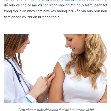
để bảo vệ cho cả mẹ và con tránh khỏi những nguy hiểm, bệnh tật
trong thời gian nhạy cảm này. Vậy những loại vắc-xin nào bạn nên
tiêm phòng khi chuẩn bị mang thai?
.
Tiêm phòng tr
ướ
c khi mang thai
đ
ể
b
ả
o v
ệ
m
ẹ
v
à
b
é