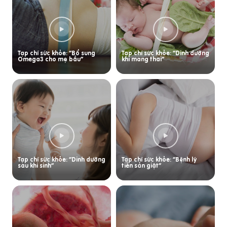
Tạp chí sức khỏe: “Bổ sung
Tạp chí sức khỏe: “Dinh dưỡng
Omega3 cho mẹ bầu”
khi mang thai”
Tạp chí sức khỏe: “Dinh dưỡng
Tạp chí sức khỏe: “Bệnh lý
sau khi sinh”
tiền sản giật”