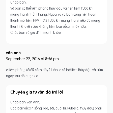
Chào bạn,
Vợ bạn có thể tiêm phòng thủy đậu và nên tiêm trước khi
mang thai ít nhất 1 tháng. Ngoài ra vợ bạn cũng nên hoàn
thành mũi tiêm HPV thứ 3 trước khi mang thai vì nếu đã mang
thai thì khuyến cáo không tiêm loại vắc xin này nữa.
Chúc bạn và gia đình mạnh khỏe,
vân anh
September 22, 2016 at 8:56 pm
e tiêm phòng MMR cách đây 1 tuần, e có thể tiêm thủy đậu và cúm
ngay sau đó được k ạ
Chuyên gia tư vấn
Chào bạn Vân Anh,
Các loại vắc xin sống (lao, sởi, quai bị, Rubella, thủy đậu) phải