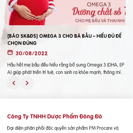
[BÁO SK&ĐS] OMEGA 3 CHO BÀ BẦU – HIỂU ĐỦ ĐỂ
CHỌN ĐÚNG
30/08/2022
Hầu hết mẹ bầu đều hiểu rằng bổ sung Omega 3 (DHA, EP
t
A) giúp phát triển trí tuệ, con sinh ra khỏe mạnh, thông mìn
ô
h. Tuy nhiên, bổ sung Omega 3 bằng cách nào? Chọn loại n
ào để an toàn và đạt hiệu quả tốt thì không phải mẹ bầu nà
o cũng hiểu rõBài viết trên báo Sức Khỏe và Đời Sống mới đ
ây phân tích những điểm quan trọng nhất, theo cách dễ nhậ
n biết nhất giúp mẹ dễ dàng áp dụng và chọn lựa được Om
Công Ty TNHH Dược Phẩm Đông Đô
e
ega 3 (DHA,EPA) tốt - phù hợp với mình.Theo đó, mẹ bầu cầ
n lưu ý những điểm quan trọng sau: Thực phẩm có cung cấ
Đại diện phân phối độc quyền sản phẩm PM Procare và
p Omega 3 (DHA, EPA) là cá nước lạnh như cá hồi, cá ngừ,