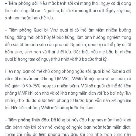
– Tiêm phòng sởi:
Nếu mắc bệnh sởi khi mang thai, nguy cơ dị dạng
thai nhi cũng rất cao. Ngoài ra, bị sởi khi mang thai có thể gây sảy thai,
sinh non hoặc thai chết lưu.
– Tiêm phòng Quai bị:
Virut quai bị có thể làm viêm nhiễm buồng
trứng, đồng thời phá hủy tế bào trứng, làm ảnh hưởng nghiêm trọng
đến sức khỏe sinh sản của phụ nữ. Ngoài ra, quai bị có thể gây dị tật
bẩm sinh, sinh non và thai chết lưu. Đặc biệt, nếu mẹ bầu bị nhiễm
quai bị trong tam cá nguyệt thứ nhất và thứ ba của thai kỳ.
Hiện nay, bạn có thể chủ động phòng ngừa sởi, quai bị và Rubella chỉ
với một mũi vắc-xin 3 trong 1 (MMR ). MMR rất hiệu quả và an toàn, có
thể giảm từ 90-95% nguy cơ nhiễm bệnh. Một số người có thể đã tiêm
phòng MMR khi còn nhỏ và có khả năng miễn dịch với “bộ ba” này. Tuy
nhiên, cho dù đã được tiêm phòng từ trước, bạn vẫn nên xét nghiệm
lại. Nên tiêm phòng MMR một tháng trước thụ thai.
– Tiêm phòng Thủy đậu:
Đã từng bị thủy đậu hay may mắn thoát khỏi
căn bệnh này khi còn nhỏ không có nghĩa bạn hoàn toàn miễn dịch.
Thậm chí, nếu đã tiêm phòng thủy đậu khi còn nhỏ, bạn cũng nên