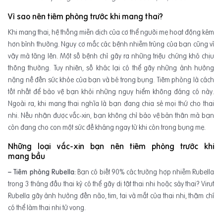
Vì sao nên tiêm phòng tr
ướ
c khi mang thai?
Khi mang thai, hệ thống miễn dịch của cơ thể người mẹ hoạt động kém
hơn bình thường. Nguy cơ mắc các bệnh nhiễm trùng của bạn cũng vì
vậy mà tăng lên. Một số bệnh chỉ gây ra những triệu chứng khó chịu
thông thường. Tuy nhiên, số khác lại có thể gây những ảnh hưởng
nặng nề đến sức khỏe của bạn và bé trong bụng. Tiêm phòng là cách
tốt nhất để bảo vệ bạn khỏi những nguy hiểm không đáng có này.
Ngoài ra, khi mang thai nghĩa là bạn đang chia sẻ mọi thứ cho thai
nhi. Nếu nhận được vắc-xin, bạn không chỉ bảo vệ bản thân mà bạn
còn đang cho con một sức đề kháng ngay từ khi còn trong bụng mẹ.
Nh
ữ
ng lo
ạ
i v
ắ
c-xin b
ạ
n n
ê
n ti
ê
m ph
ò
ng tr
ướ
c khi
mang
b
ầ
u
– Tiêm phòng Rubella:
Bạn có biết 90% các trường hợp nhiễm Rubella
trong 3 tháng đầu thai kỳ có thể gây dị tật thai nhi hoặc sảy thai? Virut
Rubella gây ảnh hưởng đến não, tim, tai và mắt của thai nhi, thậm chí
có thể làm thai nhi tử vong.