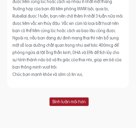
được tiêm cùng lúc hoặc cách xa nhau ít nhất một tháng.
Trường hợp của bạn đã tiêm phòng MMR (sởi, quai bị,
Rubella) được 1 tuần, bạn nên chờ thêm ít nhất 3 tuần nữa mới
được tiêm vắc xin thủy đậu. Vắc xin cúm là loại bất hoạt nên
bạn có thể tiêm cùng lúc hoặc cách xa bao lâu cũng được.
Ngoài ra, nếu bạn đang dự định mang thai thì nên bổ sung
một số loại dưỡng chất quan trọng như axit folic 400mcg để
phòng ngừa dị tật ống thần kinh, DHA và EPA để tích lũy cho
sự hình thành não bộ và thị giác của thai nhi, giúp em bé của
bạn thông minh vượt trội.
Chúc bạn mạnh khỏe và sớm có tin vui,
Bình luận mới hơn