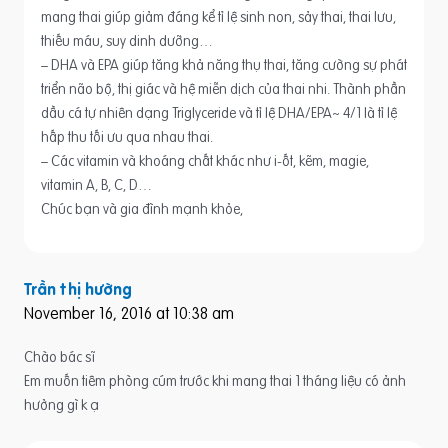
mang thai giúp giảm đáng kể tỉ lệ sinh non, sảy thai, thai lưu,
thiếu máu, suy dinh dưỡng…
– DHA và EPA giúp tăng khả năng thụ thai, tăng cường sự phát
triển não bộ, thị giác và hệ miễn dịch của thai nhi. Thành phần
dầu cá tự nhiên dạng Triglyceride và tỉ lệ DHA/EPA~ 4/1 là tỉ lệ
hấp thu tối ưu qua nhau thai.
– Các vitamin và khoáng chất khác như i-ốt, kẽm, magie,
vitamin A, B, C, D…
Chúc bạn và gia đình mạnh khỏe,
Trần thị hường
November 16, 2016 at 10:38 am
Chào bác sĩ
Em muốn tiêm phòng cúm trước khi mang thai 1 tháng liệu có ảnh
hưởng gì k ạ