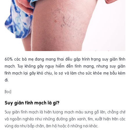
60% các bà mẹ đang mang thai đều gặp trình trạng suy giãn tĩnh
mạch. Tuy không gây nguy hiểm đến tính mạng, nhưng suy giãn
tĩnh mạch lại gây khó chịu, lo sợ và làm cho sức khỏe mẹ bầu kém
đi.
[toc]
Suy giãn tĩnh mạch là gì?
Suy giãn tĩnh mạch là hiện tượng mạch máu sưng gồ lên, chằng chịt
và ngoằn nghèo như những đường gân xanh, tím, xuất hiện trên các
vùng da như bắp chân, âm hộ hoặc ở những nơi khác.