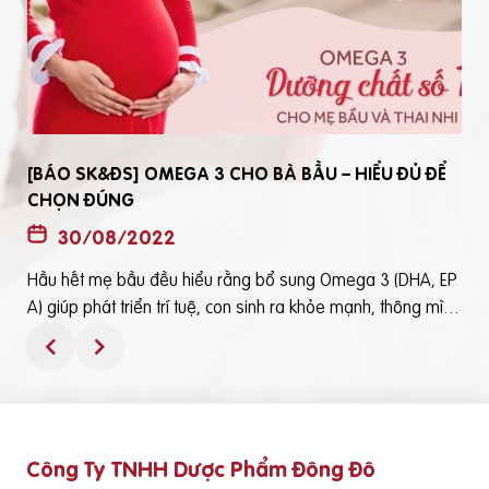
[BÁO SK&ĐS] OMEGA 3 CHO BÀ BẦU – HIỂU ĐỦ ĐỂ
CHỌN ĐÚNG
30/08/2022
Hầu hết mẹ bầu đều hiểu rằng bổ sung Omega 3 (DHA, EP
t
A) giúp phát triển trí tuệ, con sinh ra khỏe mạnh, thông mìn
ô
h. Tuy nhiên, bổ sung Omega 3 bằng cách nào? Chọn loại n
ào để an toàn và đạt hiệu quả tốt thì không phải mẹ bầu nà
o cũng hiểu rõBài viết trên báo Sức Khỏe và Đời Sống mới đ
ây phân tích những điểm quan trọng nhất, theo cách dễ nhậ
n biết nhất giúp mẹ dễ dàng áp dụng và chọn lựa được Om
Công Ty TNHH Dược Phẩm Đông Đô
e
ega 3 (DHA,EPA) tốt - phù hợp với mình.Theo đó, mẹ bầu cầ