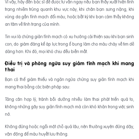
Vì vậy, hãy đến bác sĩ để được tư vấn ngay nếu bạn thấy xuất hiện tình
trạng nhiễm trùng quanh khu vực này, khi chân bạn sưng nặng, khi
vùng da gần tĩnh mạch đổi màu, hoặc bất kỳ khi bạn cảm thấy không
an tâm về tình trạng của mình.
Tin vui là chứng giãn tĩnh mạch có xu hướng cải thiện sau khi bạn sinh
con, do giảm đáng kể áp lực trong ổ bụng làm cho máu chảy về tim dễ
dàng hơn. Khi đó, mọi khó chịu đều biến mất.
Điều trị và phòng ngừa suy giảm tĩnh mạch khi mang
thai
Bạn có thể giảm thiểu và ngăn ngừa chứng suy giãn tĩnh mạch khi
mang thai bằng các biện pháp sau:
Tăng cân hợp lý, tránh bồi dưỡng nhiều làm thai phát triển quá to,
không những gây suy giãn tĩnh mạch mà còn khó khăn trong việc sinh
nở.
Không đứng hoặc ngồi một chỗ quá lâu, nên thường xuyên đứng dậy,
vận động để máu huyết lưu thông.