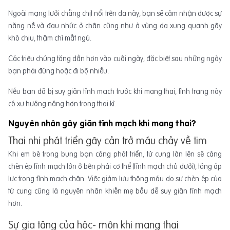
Ngoài mạng lưới chằng chịt nổi trên da này, bạn sẽ cảm nhận được sự
nặng nề và đau nhức ở chân cũng như ở vùng da xung quanh gây
khó chịu, thậm chí mất ngủ.
Các triệu chứng tăng dần hơn vào cuối ngày, đặc biệt sau những ngày
bạn phải đứng hoặc đi bộ nhiều.
Nếu bạn đã bị suy giãn tĩnh mạch trước khi mang thai, tình trạng này
có xư hướng nặng hơn trong thai kì.
Nguyên nhân gây giãn tĩnh mạch khi mang thai?
Thai nhi phát triển gây cản trở máu chảy về tim
Khi em bé trong bụng bạn càng phát triển, tử cung lớn lên sẽ càng
chèn ép tĩnh mạch lớn ở bên phải cơ thể (tĩnh mạch chủ dưới), tăng áp
lực trong tĩnh mạch chân. Việc giảm lưu thông máu do sự chèn ép của
tử cung cũng là nguyên nhân khiến mẹ bầu dễ suy giãn tĩnh mạch
hơn.
Sự gia tăng của hóc- môn khi mang thai