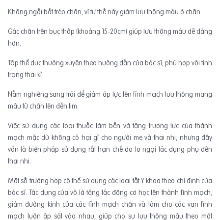
Không ngồi bắt tréo chân, vì tư thế này giảm lưu thông máu ở chân.
Gác chân trên bục thấp (khoảng 15-20cm) giúp lưu thông máu dễ dàng
hơn.
Tập thể dục thường xuyên theo hướng dẫn của bác sĩ, phù hợp với tình
trạng thai kì
Nằm nghiêng sang trái để giảm áp lực lên tĩnh mạch lưu thông mang
máu từ chân lên đến tim.
Việc sử dụng các loại thuốc làm bền và tăng trương lực của thành
mạch mặc dù không có hại gì cho người mẹ và thai nhi, nhưng đây
vẫn là biện pháp sử dụng rất hạn chế do lo ngại tác dụng phụ đến
thai nhi.
Một số trường hợp có thể sử dụng các loại tất Y khoa theo chỉ định của
bác sĩ. Tác dụng của vớ là tăng tác động cơ học lên thành tĩnh mạch,
giảm đường kính của các tĩnh mạch chân và làm cho các van tĩnh
mạch luôn áp sát vào nhau, giúp cho sự lưu thông máu theo một