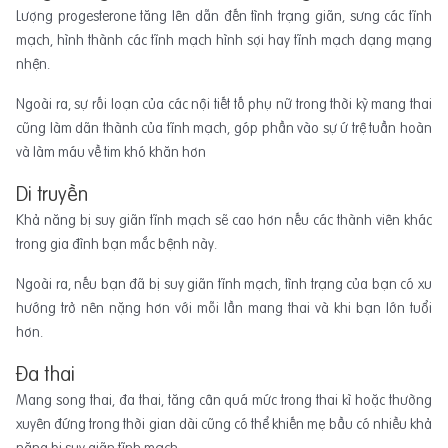
Lượng progesterone tăng lên dẫn đến tình trạng giãn, sưng các tĩnh
mạch, hình thành các tĩnh mạch hình sợi hay tĩnh mạch dạng mạng
nhện.
Ngoài ra, sự rối loạn của các nội tiết tố phụ nữ trong thời kỳ mang thai
cũng làm dãn thành của tĩnh mạch, góp phần vào sự ứ trệ tuần hoàn
và làm máu về tim khó khăn hơn
Di truyền
Khả năng bị suy giãn tĩnh mạch sẽ cao hơn nếu các thành viên khác
trong gia đình bạn mắc bệnh này.
Ngoài ra, nếu bạn đã bị suy giãn tĩnh mạch, tình trạng của bạn có xu
hướng trở nên nặng hơn với mỗi lần mang thai và khi bạn lớn tuổi
hơn.
Đa thai
Mang song thai, đa thai, tăng cân quá mức trong thai kì hoặc thường
xuyên đứng trong thời gian dài cũng có thể khiến mẹ bầu có nhiều khả
năng bị suy giãn tĩnh mạch.