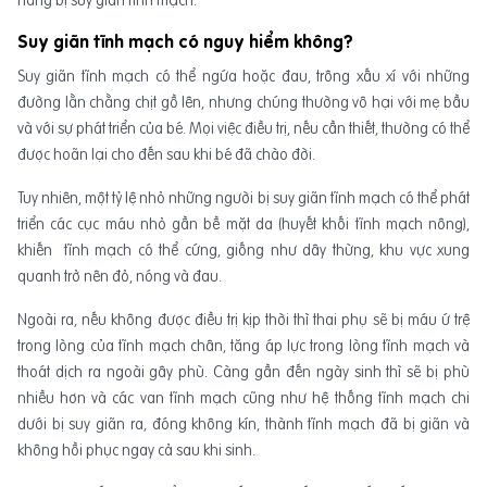
Suy giãn tĩnh mạch có nguy hiểm không?
Suy giãn tĩnh mạch có thể ngứa hoặc đau, trông xấu xí với những
đường lằn chằng chịt gồ lên, nhưng chúng thường vô hại với mẹ bầu
và với sự phát triển của bé. Mọi việc điều trị, nếu cần thiết, thường có thể
được hoãn lại cho đến sau khi bé đã chào đời.
Tuy nhiên, một tỷ lệ nhỏ những người bị suy giãn tĩnh mạch có thể phát
triển các cục máu nhỏ gần bề mặt da (huyết khối tĩnh mạch nông),
khiến tĩnh mạch có thể cứng, giống như dây thừng, khu vực xung
quanh trở nên đỏ, nóng và đau.
Ngoài ra, nếu không được điều trị kịp thời thì thai phụ sẽ bị máu ứ trệ
trong lòng của tĩnh mạch chân, tăng áp lực trong lòng tĩnh mạch và
thoát dịch ra ngoài gây phù. Càng gần đến ngày sinh thì sẽ bị phù
nhiều hơn và các van tĩnh mạch cũng như hệ thống tĩnh mạch chi
dưới bị suy giãn ra, đóng không kín, thành tĩnh mạch đã bị giãn và
không hồi phục ngay cả sau khi sinh.