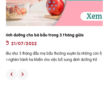
Tiêu chí chọn vitamin tổng hợp cho bà bầu tốt nhất
2022
20/07/2022
Để đáp ứng nhu cầu dinh dưỡng tăng lên của phụ nữ mang
ê
thai, cho con bú và phòng chống một số bệnh thường gặp
h
ở bà bầu cũng như các dị tật của thai nhi thì các loại viên uố
ng tổng hợp dành cho bà bầu thường được bác sỹ sản kho
a khuyên phụ nữ sử dụng. Tuy nhiên, sử dụng các viên uống
tổng hợp dành cho bà bầu như thế nào là đúng cách và nh
ất thiết phải sử dụng viên uống tổng hợp hay không? Đó là
hai câu hỏi thường gặp của phụ nữ chuẩn bị mang thai, đan
d
g mang thai. [toc] Hiểu đúng về Vitamin tổng hợp hay Viên u