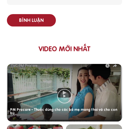
BÌNH LUẬN
VIDEO MỚI NHẤT
PM Procare – Thuốc dùng cho các bà mẹ mang thai và cho con
bú