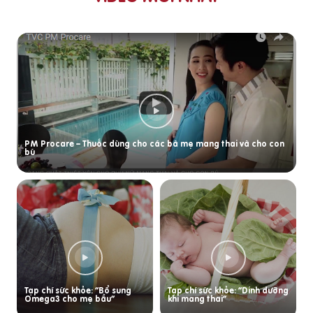
PM Procare – Thuốc dùng cho các bà mẹ mang thai và cho con
bú
Tạp chí sức khỏe: “Bổ sung
Tạp chí sức khỏe: “Dinh dưỡng
Omega3 cho mẹ bầu”
khi mang thai”