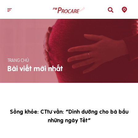
TRANG CHỦ
Bài viết mới nhất
Sống khỏe: CTtư vấn: “Dinh dưỡng cho bà bầu
những ngày Tết”