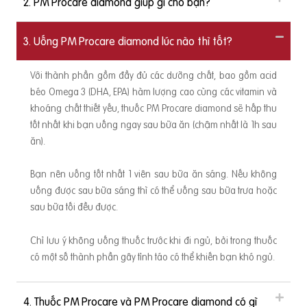
2. PM Procare diamond giúp gì cho bạn?
ại đây: Bạn có thể xem thêm nội dung chương trình TẠI ĐÂY
eo
n
3. Uống PM Procare diamond lúc nào thì tốt?
Với thành phần gồm đầy đủ các dưỡng chất, bao gồm acid
béo Omega 3 (DHA, EPA) hàm lượng cao cùng các vitamin và
khoáng chất thiết yếu, thuốc PM Procare diamond sẽ hấp thu
tốt nhất khi bạn uống ngay sau bữa ăn (chậm nhất là 1h sau
ăn).
Bạn nên uống tốt nhất 1 viên sau bữa ăn sáng. Nếu không
uống được sau bữa sáng thì có thể uống sau bữa trưa hoặc
sau bữa tối đều được.
n
Chỉ lưu ý không uống thuốc trước khi đi ngủ, bởi trong thuốc
có một số thành phần gây tỉnh táo có thể khiến bạn khó ngủ.
4. Thuốc PM Procare và PM Procare diamond có gì