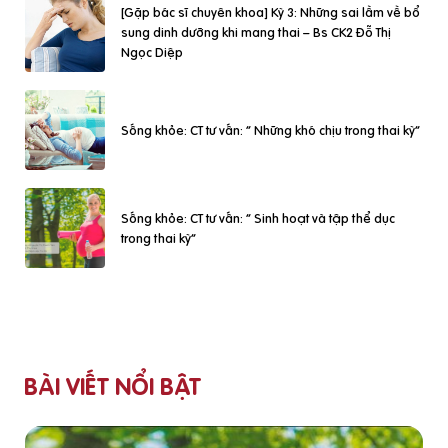
[Gặp bác sĩ chuyên khoa] Kỳ 3: Những sai lầm về bổ
sung dinh dưỡng khi mang thai – Bs CK2 Đỗ Thị
Ngọc Diệp
Sống khỏe: CT tư vấn: “ Những khó chịu trong thai kỳ”
Sống khỏe: CT tư vấn: “ Sinh hoạt và tập thể dục
trong thai kỳ”
BÀI VIẾT NỔI BẬT