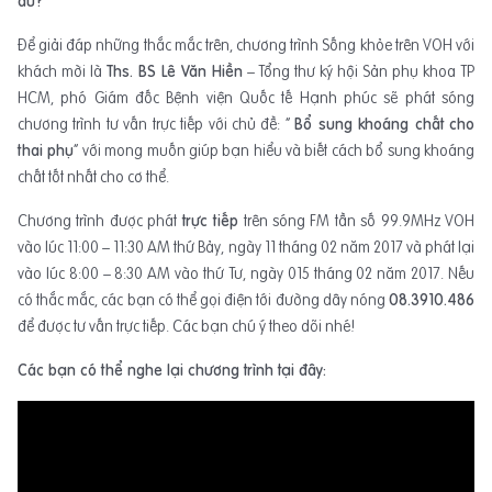
đủ?
Để giải đáp những thắc mắc trên, chương trình Sống khỏe trên VOH với
khách mời là
Ths. BS Lê Văn Hiền
– Tổng thư ký hội Sản phụ khoa TP
HCM, phó Giám đốc Bệnh viện Quốc tế Hạnh phúc sẽ phát sóng
chương trình tư vấn trực tiếp với chủ đề: “
Bổ sung khoáng chất cho
thai phụ
” với mong muốn giúp bạn hiểu và biết cách bổ sung khoáng
chất tốt nhất cho cơ thể.
Chương trình được phát
trực tiếp
trên sóng FM tần số 99.9MHz VOH
vào lúc 11:00 – 11:30 AM thứ Bảy, ngày 11 tháng 02 năm 2017 và phát lại
vào lúc 8:00 – 8:30 AM vào thứ Tư, ngày 015 tháng 02 năm 2017. Nếu
có thắc mắc, các bạn có thể gọi điện tới đường dây nóng
08.3910.486
để được tư vấn trực tiếp. Các bạn chú ý theo dõi nhé!
Các bạn có thể nghe lại chương trình tại đây: