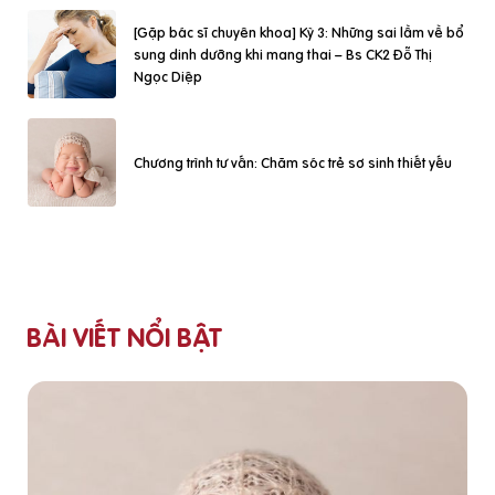
[Gặp bác sĩ chuyên khoa] Kỳ 3: Những sai lầm về bổ
sung dinh dưỡng khi mang thai – Bs CK2 Đỗ Thị
Ngọc Diệp
Chương trình tư vấn: Chăm sóc trẻ sơ sinh thiết yếu
BÀI VIẾT NỔI BẬT