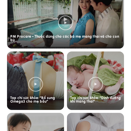
PM Procare – Thuốc dùng cho các bà mẹ mang thai và cho con
bú
Tạp chí sức khỏe: “Bổ sung
Tạp chí sức khỏe: “Dinh dưỡng
Omega3 cho mẹ bầu”
khi mang thai”