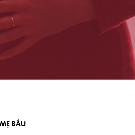
 MẸ BẦU