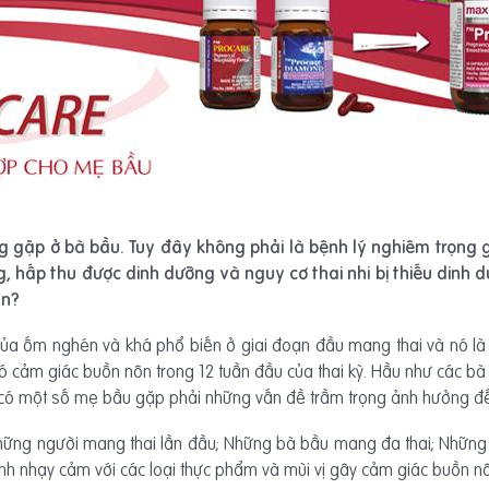
ng gặp ở bà bầu. Tuy đây không phải là bệnh lý nghiêm trọng
, hấp thu được dinh dưỡng và nguy cơ thai nhi bị thiếu dinh
àn?
ủa ốm nghén và khá phổ biến ở giai đoạn đầu mang thai và nó là h
 cảm giác buồn nôn trong 12 tuần đầu của thai kỳ. Hầu như các bà
có một số mẹ bầu gặp phải những vấn đề trầm trọng ảnh hưởng đế
hững người mang thai lần đầu; Những bà bầu mang đa thai; Những 
inh nhạy cảm với các loại thực phẩm và mùi vị gây cảm giác buồn 