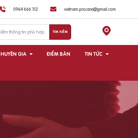
0964 666 152
vietnam.procare@gmail.com
HUYÊN GIA
ĐIỂM BÁN
TIN TỨC