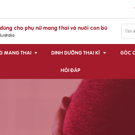
dùng cho phụ nữ mang thai và nuôi con bú
ustralia
G MANG THAI
DINH DƯỠNG THAI KÌ
GÓC C
HỎI ĐÁP