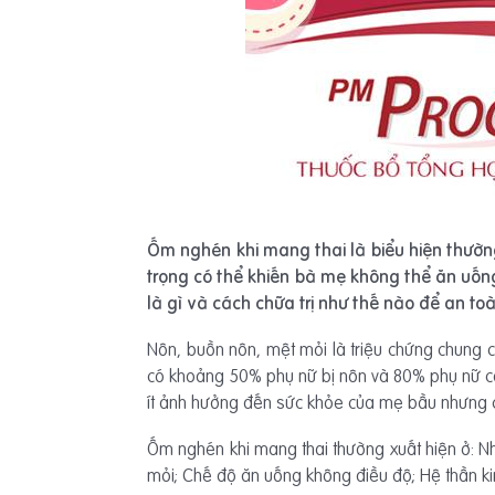
Ốm nghén khi mang thai là biểu hiện thườ
trọng có thể khiến bà mẹ không thể ăn uống
là gì và cách chữa trị như thế nào để an to
Nôn, buồn nôn, mệt mỏi là triệu chứng chung c
có khoảng 50% phụ nữ bị nôn và 80% phụ nữ có
ít ảnh hưởng đến sức khỏe của mẹ bầu nhưng 
Ốm nghén khi mang thai thường xuất hiện ở: N
mỏi; Chế độ ăn uống không điều độ; Hệ thần k