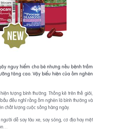
 gây nguy hiểm cho bé nhưng nếu bệnh trầm
 dưỡng tăng cao. Vậy biểu hiện của ốm nghén
iện tượng bình thường. Thống kê trên thế giới,
 bầu đều nghĩ rằng ốm nghén là bình thường và
n chất lượng cuộc sống hàng ngày.
người dễ say tàu xe, say sóng, cơ địa hay mệt
nôn…