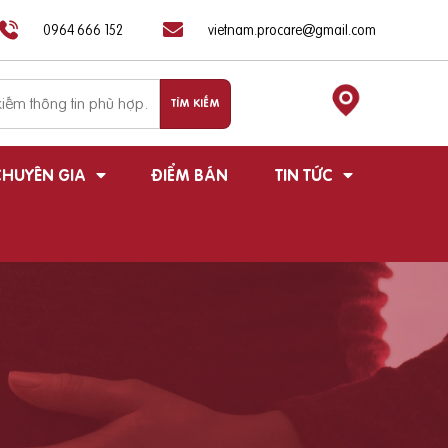
0964 666 152
vietnam.procare@gmail.com
HUYÊN GIA
ĐIỂM BÁN
TIN TỨC