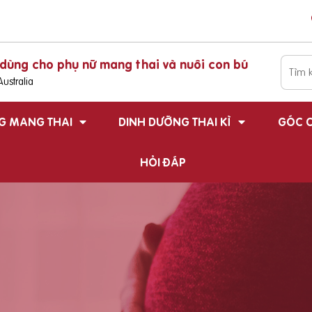
dùng cho phụ nữ mang thai và nuôi con bú
ustralia
G MANG THAI
DINH DƯỠNG THAI KÌ
GÓC C
HỎI ĐÁP