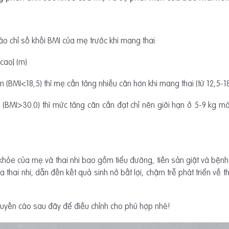
ào chỉ số khối BMI của mẹ trước khi mang thai:
 cao] (m)
n (BMI<18,5) thì mẹ cần tăng nhiều cân hơn khi mang thai (từ 12,5-1
(BMI>30.0) thì mức tăng cân cần đạt chỉ nên giới hạn ở 5-9 kg mà 
khỏe của mẹ và thai nhi bao gồm tiểu đường, tiền sản giật và bệnh 
 thai nhi, dẫn đến kết quả sinh nở bất lợi, chậm trễ phát triển về th
yến cáo sau đây để điều chỉnh cho phù hợp nhé!