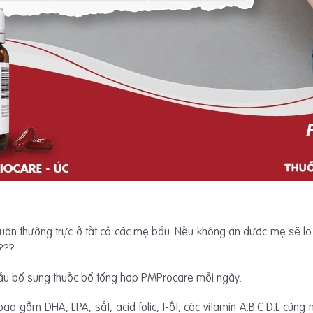
luôn thường trực ở tất cả các mẹ bầu. Nếu không ăn được mẹ sẽ lo
???
bầu bổ sung thuốc bổ tổng hợp PMProcare mỗi ngày.
ao gồm DHA, EPA, sắt, acid folic, I-ốt, các vitamin A.B.C.D.E cùn