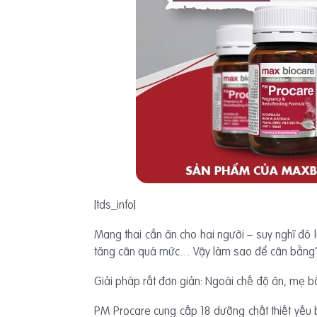
[tds_info]
Mang thai cần ăn cho hai người – suy nghĩ đó 
tăng cân quá mức… Vậy làm sao để cân bằng
Giải pháp rất đơn giản: Ngoài chế độ ăn, mẹ 
PM Procare cung cấp 18 dưỡng chất thiết yếu b