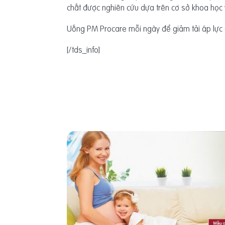
chất được nghiên cứu dựa trên cơ sở khoa học 
Uống PM Procare mỗi ngày để giảm tải áp lực
[/tds_info]