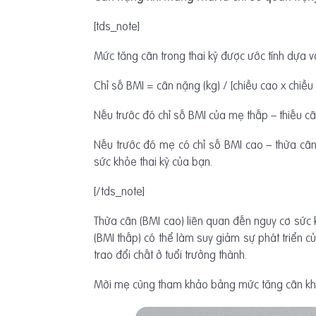
[tds_note]
Mức tăng cân trong thai kỳ được ước tính dựa v
Chỉ số BMI = cân nặng (kg) / [chiều cao x chiều
Nếu trước đó chỉ số BMI của mẹ thấp – thiếu câ
Nếu trước đó mẹ có chỉ số BMI cao – thừa cân 
sức khỏe thai kỳ của bạn.
[/tds_note]
Thừa cân (BMI cao) liên quan đến nguy cơ sức 
(BMI thấp) có thể làm suy giảm sự phát triển của
trao đổi chất ở tuổi trưởng thành.
Mời mẹ cùng tham khảo bảng mức tăng cân khu