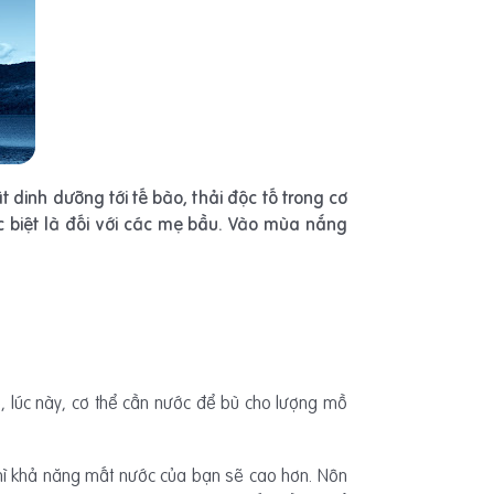
 dinh dưỡng tới tế bào, thải độc tố trong cơ
 biệt là đối với các mẹ bầu. Vào mùa nắng
o, lúc này, cơ thể cần nước để bù cho lượng mồ
thì khả năng mất nước của bạn sẽ cao hơn. Nôn