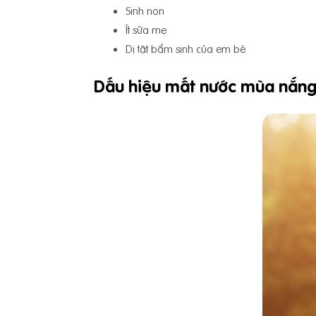
Sinh non
Ít sữa mẹ
Dị tật bẩm sinh của em bé
Dấu hiệu mất nước mùa nắng