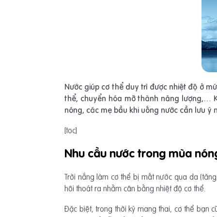
Nước giúp cơ thể duy trì được nhiệt độ ở mứ
thể, chuyển hóa mỡ thành năng lượng,… Kh
nóng, các mẹ bầu khi uống nước cần lưu ý 
[toc]
Nhu cầu nước trong mùa nón
Trời nắng làm cơ thể bị mất nước qua da (tăng
hôi thoát ra nhằm cân bằng nhiệt độ cơ thể.
Đặc biệt, trong thời kỳ mang thai, cơ thể bạn