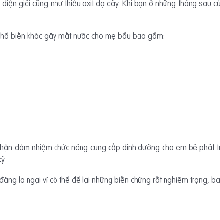
 điện giải cũng như thiếu axit dạ dày. Khi bạn ở những tháng sau củ
 phổ biến khác gây mất nước cho mẹ bầu bao gồm:
hận đảm nhiệm chức năng cung cấp dinh dưỡng cho em bé phát triển
kỳ.
 đáng lo ngại vì có thể để lại những biến chứng rất nghiêm trọng, b