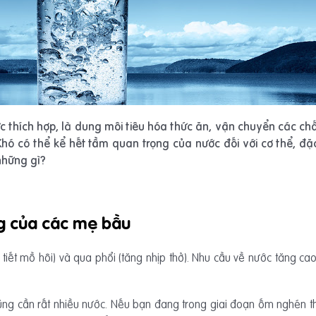
c thích hợp, là dung môi tiêu hóa thức ăn, vận chuyển các chất
ó có thể kể hết tầm quan trọng của nước đối với cơ thể, đặc
những gì?
g của các mẹ bầu
 tiết mồ hôi) và qua phổi (tăng nhịp thở). Nhu cầu về nước tăng ca
 cũng cần rất nhiều nước. Nếu bạn đang trong giai đoạn ốm nghén 