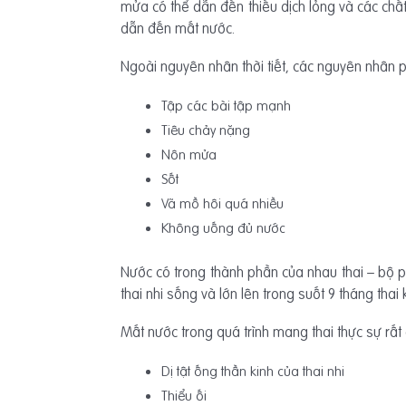
mửa có thể dẫn đến thiếu dịch lỏng và các chất
dẫn đến mất nước.
Ngoài nguyên nhân thời tiết, các nguyên nhân
Tập các bài tập mạnh
Tiêu chảy nặng
Nôn mửa
Sốt
Vã mồ hôi quá nhiều
Không uống đủ nước
Nước có trong thành phần của nhau thai – bộ p
thai nhi sống và lớn lên trong suốt 9 tháng thai 
Mất nước trong quá trình mang thai thực sự rất
Dị tật ống thần kinh của thai nhi
Thiểu ối