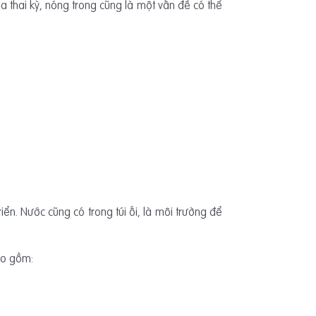
a thai kỳ, nóng trong cũng là một vấn đề có thể
. Nước cũng có trong túi ối, là môi trường để
ao gồm: