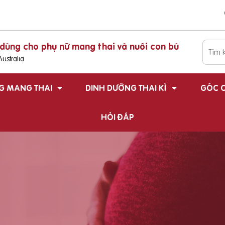
dùng cho phụ nữ mang thai và nuôi con bú
ustralia
G MANG THAI
DINH DƯỠNG THAI KÌ
GÓC C
HỎI ĐÁP