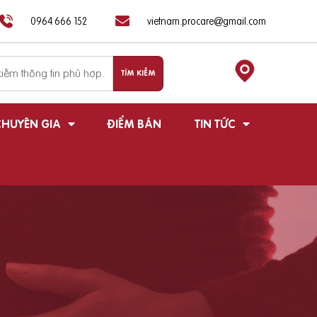
0964 666 152
vietnam.procare@gmail.com
HUYÊN GIA
ĐIỂM BÁN
TIN TỨC