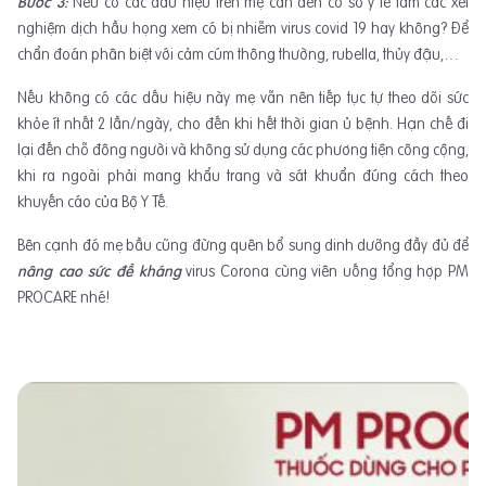
Bước 3:
Nếu có các dấu hiệu trên mẹ cần đến cơ sở y tế làm các xét
nghiệm dịch hầu họng xem có bị nhiễm virus covid 19 hay không? Để
chẩn đoán phân biệt với cảm cúm thông thường, rubella, thủy đậu,…
Nếu không có các dấu hiệu này mẹ vẫn nên tiếp tục tự theo dõi sức
khỏe ít nhất 2 lần/ngày, cho đến khi hết thời gian ủ bệnh. Hạn chế đi
lại đến chỗ đông người và không sử dụng các phương tiện công cộng,
khi ra ngoài phải mang khẩu trang và sát khuẩn đúng cách theo
khuyến cáo của Bộ Y Tế.
Bên cạnh đó mẹ bầu cũng đừng quên bổ sung dinh dưỡng đầy đủ để
nâng cao sức đề kháng
virus Corona cùng viên uống tổng hợp PM
PROCARE nhé!