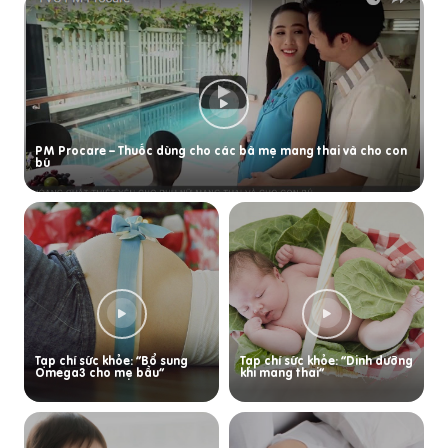
PM Procare – Thuốc dùng cho các bà mẹ mang thai và cho con
bú
Tạp chí sức khỏe: “Bổ sung
Tạp chí sức khỏe: “Dinh dưỡng
Omega3 cho mẹ bầu”
khi mang thai”