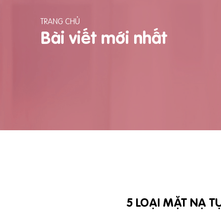
TRANG CHỦ
Bài viết mới nhất
5 LOẠI MẶT NẠ T