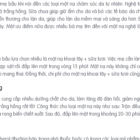
 mẹ bầu khi nói đến các loại mặt nạ chăm sóc da tự nhiên. Nghệ
 trắng hồng. Sữa chua giúp giữ ẩm cho da và bỏ các tế bào da c
ổn thương cho làn da, giúp cho làn da mềm mại và sáng da hơn. Đâ
ày. Một ưu điểm nữa được nhiều bà mẹ tìm đến với mặt nạ nghệ l
ầu lựa chọn nhiều là mặt nạ khoai tây + sữa tươi. Việc mẹ cần làm 
ợp sệt rồi đắp lên mặt trong vòng 15 phút. Mặt nạ này không chỉ 
i mang thai. Đồng thời, chi phí cho mặt nạ khoai tây + sữa tươi cũng 
g
t cung cấp nhiều dưỡng chất cho da, làm tăng độ đàn hồi, giảm ngu
rắng hồng rất tốt. Công thức cho loại mặt nạ này như sau: Trộn đều
và rong biển chiết xuất. Sau đó, đắp lên mặt trong khoảng 20-30 phú
rol (thường bán trong nhà thuốc hoặc có trong các loại mỹ phẩm trê