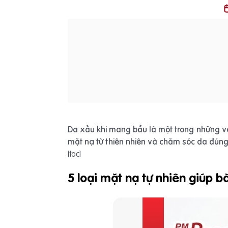
Da xấu khi mang bầu là một trong những vấ
mặt nạ từ thiên nhiên và chăm sóc da đún
[toc]
5 loại mặt nạ tự nhiên giúp b