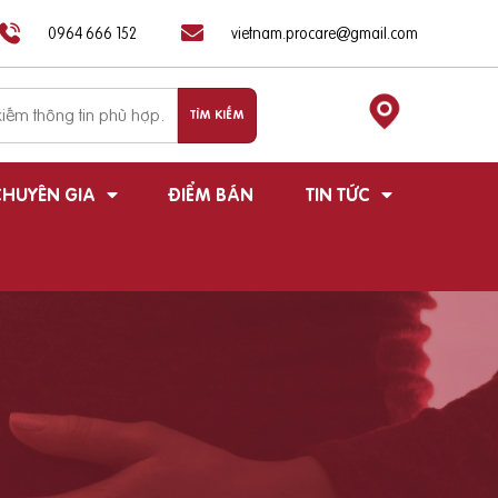
0964 666 152
vietnam.procare@gmail.com
HUYÊN GIA
ĐIỂM BÁN
TIN TỨC