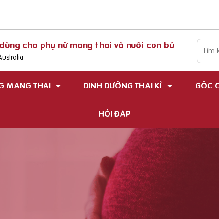
dùng cho phụ nữ mang thai và nuôi con bú
ustralia
G MANG THAI
DINH DƯỠNG THAI KÌ
GÓC C
HỎI ĐÁP