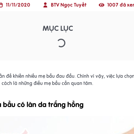
11/11/2020
BTV Ngọc Tuyết
1007 đã xe
MỤC LỤC
n đề khiến nhiều mẹ bầu đau đầu. Chính vì vậy, việc lựa ch
g cách là những điều mẹ bầu cần quan tâm.
à bầu có làn da trắng hồng