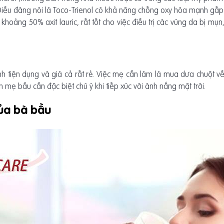
). Điều đáng nói là Toco-Trienol có khả năng chống oxy hóa mạnh gấ
oảng 50% axit lauric, rất tốt cho việc điều trị các vùng da bị mụ
 tiện dụng và giá cả rất rẻ. Việc mẹ cần làm là mua dưa chuột về 
 mẹ bầu cần đặc biệt chú ý khi tiếp xúc với ánh nắng mặt trời.
ủa bà bầu