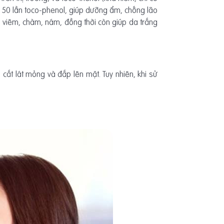
p 50 lần toco-phenol, giúp dưỡng ẩm, chống lão
n, viêm, chàm, nám, đồng thời còn giúp da trắng
cắt lát mỏng và đắp lên mặt. Tuy nhiên, khi sử