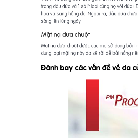
trong dầu dừa và 1 số ít loại cùng họ với dừa
hóa và sáng hồng da. Ngoài ra, dầu dừa chứa kh
sáng lên từng ngày.
Mặt nạ dưa chuột
Mặt nạ dưa chuột được các mẹ sử dụng bởi tính
dụng loại mặt nạ này da sẽ rất dễ bắt nắng nên
Đánh bay các vấn đề về da c