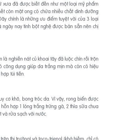
 từ xưa đã được biết đến như một loại mỹ phẩm
hết còn mật ong có chứa nhiều chất dinh dưỡng
y chính là những ưu điểm tuyệt vời của 3 loại
à ngày nay tinh bột nghệ được bán sẵn nên chị
là nghiền nát củ khoai tây đã luộc chín rồi trộn
có công dụng giúp da trắng mịn mà còn có hiệu
hợp túi tiền.
y cơ khô, bong tróc da. Vì vậy, rong biển được
 hỗn hợp 1 lòng trắng trứng gà, 2 thìa sữa chua
t và rửa sạch với nước.
n thị trường) và toco-trienol (khá hiếm, chỉ có