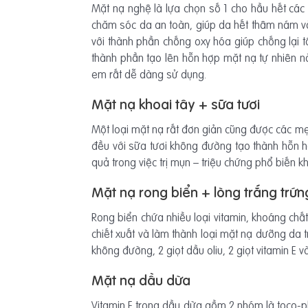
Mặt nạ nghệ là lựa chọn số 1 cho hầu hết các
chăm sóc da an toàn, giúp da hết thâm nám và
với thành phần chống oxy hóa giúp chống lại t
thành phần tạo lên hỗn hợp mặt nạ tự nhiên n
em rất dễ dàng sử dụng.
Mặt nạ khoai tây + sữa tươi
Một loại mặt nạ rất đơn giản cũng được các mẹ b
đều với sữa tươi không đường tạo thành hỗn h
quả trong việc trị mụn – triệu chứng phổ biến kh
Mặt nạ rong biển + lòng trắng trứn
Rong biển chứa nhiều loại vitamin, khoáng chấ
chiết xuất và làm thành loại mặt nạ dưỡng da t
không đường, 2 giọt dầu oliu, 2 giọt vitamin E 
Mặt nạ dầu dừa
Vitamin E trong dầu dừa gồm 2 nhóm là toco-phe