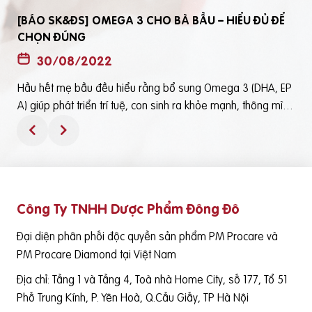
[BÁO SK&ĐS] OMEGA 3 CHO BÀ BẦU – HIỂU ĐỦ ĐỂ
CHỌN ĐÚNG
30/08/2022
Hầu hết mẹ bầu đều hiểu rằng bổ sung Omega 3 (DHA, EP
t
A) giúp phát triển trí tuệ, con sinh ra khỏe mạnh, thông mìn
ô
h. Tuy nhiên, bổ sung Omega 3 bằng cách nào? Chọn loại n
ào để an toàn và đạt hiệu quả tốt thì không phải mẹ bầu nà
o cũng hiểu rõBài viết trên báo Sức Khỏe và Đời Sống mới đ
ây phân tích những điểm quan trọng nhất, theo cách dễ nhậ
n biết nhất giúp mẹ dễ dàng áp dụng và chọn lựa được Om
Công Ty TNHH Dược Phẩm Đông Đô
e
ega 3 (DHA,EPA) tốt - phù hợp với mình.Theo đó, mẹ bầu cầ
n lưu ý những điểm quan trọng sau: Thực phẩm có cung cấ
Đại diện phân phối độc quyền sản phẩm PM Procare và
p Omega 3 (DHA, EPA) là cá nước lạnh như cá hồi, cá ngừ,
PM Procare Diamond tại Việt Nam
cá mòi, cá cơm, cá trích… Tuy nhiên, vì nhiều nguyên nhân k
Địa chỉ: Tầng 1 và Tầng 4, Toà nhà Home City, số 177, Tổ 51
hác nhau việc bổ sung nguồn DHA/EPA thông qua cá tươi k
hông phù hợp và sẵn sàng, trong trường hợp này việc cung
Phố Trung Kính, P. Yên Hoà, Q.Cầu Giấy, TP Hà Nội