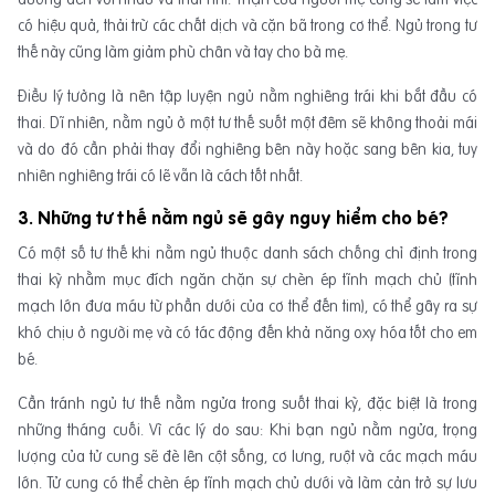
có hiệu quả, thải trừ các chất dịch và cặn bã trong cơ thể. Ngủ trong tư
thế này cũng làm giảm phù chân và tay cho bà mẹ.
Điều lý tưởng là nên tập luyện ngủ nằm nghiêng trái khi bắt đầu có
thai. Dĩ nhiên, nằm ngủ ở một tư thế suốt một đêm sẽ không thoải mái
và do đó cần phải thay đổi nghiêng bên này hoặc sang bên kia, tuy
nhiên nghiêng trái có lẽ vẫn là cách tốt nhất.
3. Những tư thế nằm ngủ sẽ gây nguy hiểm cho bé?
Có một số tư thế khi nằm ngủ thuộc danh sách chống chỉ định trong
thai kỳ nhằm mục đích ngăn chặn sự chèn ép tĩnh mạch chủ (tĩnh
mạch lớn đưa máu từ phần dưới của cơ thể đến tim), có thể gây ra sự
khó chịu ở người mẹ và có tác động đến khả năng oxy hóa tốt cho em
bé.
Cần tránh ngủ tư thế nằm ngửa trong suốt thai kỳ, đặc biệt là trong
những tháng cuối. Vì các lý do sau: Khi bạn ngủ nằm ngửa, trọng
lượng của tử cung sẽ đè lên cột sống, cơ lưng, ruột và các mạch máu
lớn. Tử cung có thể chèn ép tĩnh mạch chủ dưới và làm cản trở sự lưu