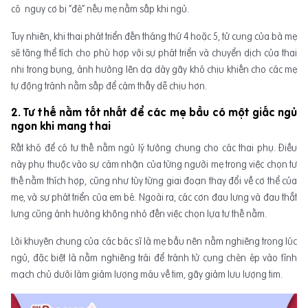
có nguy cơ bị “đè” nếu mẹ nằm sấp khi ngủ.
Tuy nhiên, khi thai phát triển đến tháng thứ 4 hoặc 5, tử cung của bà mẹ
sẽ tăng thể tích cho phù hợp với sự phát triển và chuyển dịch của thai
nhi trong bụng, ảnh hưởng lên dạ dày gây khó chịu khiến cho các mẹ
tự động tránh nằm sấp để cảm thấy dễ chịu hơn.
2. Tư thế nằm tốt nhất để các mẹ bầu có một giấc ngủ
ngon khi mang thai
Rất khó để có tư thế nằm ngủ lý tưởng chung cho các thai phụ. Điều
này phụ thuộc vào sự cảm nhận của từng người mẹ trong việc chọn tư
thế nằm thích hợp, cũng như tùy từng giai đoạn thay đổi về cơ thể của
mẹ, và sự phát triển của em bé. Ngoài ra, các cơn đau lưng và đau thắt
lưng cũng ảnh hưởng không nhỏ đến việc chọn lựa tư thế nằm.
Lời khuyên chung của các bác sĩ là mẹ bầu nên nằm nghiêng trong lúc
ngủ, đặc biệt là nằm nghiêng trái để tránh tử cung chèn ép vào tĩnh
mạch chủ dưới làm giảm lượng máu về tim, gây giảm lưu lượng tim.