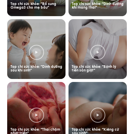
Tạp chí sức khỏe: “Bổ sung
Tạp chí sức khỏe: “Dinh dưỡng
Omega3 cho mẹ bầu”
khi mang thai”
Tạp chí sức khỏe: “Dinh dưỡng
Tạp chí sức khỏe: “Bệnh lý
sau khi sinh”
tiền sản giật”
Tạp chí sức khỏe: “Thai chậm
Tạp chí sức khỏe: “Kiêng cữ
phát triển”
sau sinh”