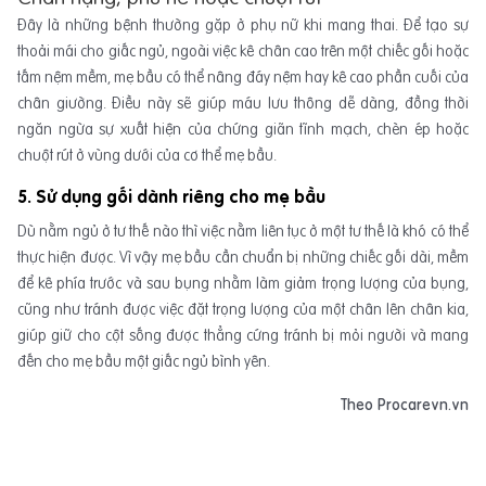
Đây là những bệnh thường gặp ở phụ nữ khi mang thai. Để tạo sự
thoải mái cho giấc ngủ, ngoài việc kê chân cao trên một chiếc gối hoặc
tấm nệm mềm, mẹ bầu có thể nâng đáy nệm hay kê cao phần cuối của
chân giường. Điều này sẽ giúp máu lưu thông dễ dàng, đồng thời
ngăn ngừa sự xuất hiện của chứng giãn tĩnh mạch, chèn ép hoặc
chuột rút ở vùng dưới của cơ thể mẹ bầu.
5. Sử dụng gối dành riêng cho mẹ bầu
Dù nằm ngủ ở tư thế nào thì việc nằm liên tục ở một tư thế là khó có thể
thực hiện được. Vì vậy mẹ bầu cần chuẩn bị những chiếc gối dài, mềm
để kê phía trước và sau bụng nhằm làm giảm trọng lượng của bụng,
cũng như tránh được việc đặt trọng lượng của một chân lên chân kia,
giúp giữ cho cột sống được thẳng cứng tránh bị mỏi người và mang
đến cho mẹ bầu một giấc ngủ bình yên.
Theo Procarevn.vn