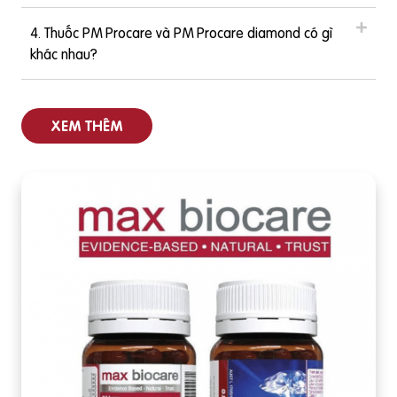
c vi
4. Thuốc PM Procare và PM Procare diamond có gì
khác nhau?
XEM THÊM