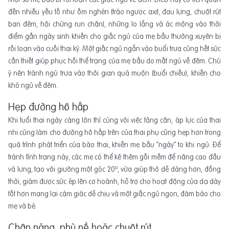
đến nhiều yếu tố như ốm nghén (trào ngược axit, đau lưng, chuột rút
ban đêm, hội chứng run chân), những lo lắng và ác mộng vào thời
điểm gần ngày sinh khiến cho giấc ngủ của mẹ bầu thường xuyên bị
rối loạn vào cuối thai kỳ. Một giấc ngủ ngắn vào buổi trưa cũng hết sức
cần thiết giúp phục hồi thể trạng của mẹ bầu do mất ngủ về đêm. Chú
ý nên tránh ngủ trưa vào thời gian quá muộn (buổi chiều), khiến cho
khó ngủ về đêm.
Hẹp đường hô hấp
Khi tuổi thai ngày càng lớn thì cùng với việc tăng cân, áp lực của thai
nhi cũng làm cho đường hô hấp trên của thai phụ cũng hẹp hơn trong
quá trình phát triển của bào thai, khiến mẹ bầu “ngáy” to khi ngủ. Để
tránh tình trạng này, các mẹ có thể kê thêm gối mềm để nâng cao đầu
o
và lưng, tạo với giường một góc 20
, vừa giúp thở dễ dàng hơn, đồng
thời, giảm được sức ép lên cơ hoành, hỗ trợ cho hoạt động của dạ dày
tốt hơn mang lại cảm giác dễ chịu và một giấc ngủ ngon, đảm bảo cho
mẹ và bé.
Chân nặng, phù nề hoặc chuột rút