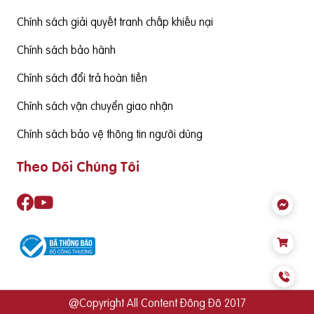
ể đảm bảo cùng thức ăn hàng ngày cung cấp đủ nhu cầu S
ản phẩm cần có nguồn gốc xuất xứ rõ ràng,
Chính sách giải quyết tranh chấp khiếu nại
Chính sách bảo hành
Chính sách đổi trả hoàn tiền
Chính sách vận chuyển giao nhận
Chính sách bảo vệ thông tin người dùng
Theo Dõi Chúng Tôi
@Copyright All Content Đông Đô 2017