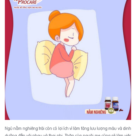
Ngủ nằm nghiêng trái còn có lợi ích vì làm tăng lưu lượng máu và dinh
dưỡng đến với nhau và thai nhi. Thận của người mẹ cũng sẽ làm việc