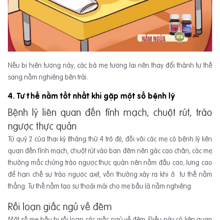
Nếu bị hiện tượng này, các bà mẹ tương lai nên thay đổi thành tư thế
sang nằm nghiêng bên trái.
4. Tư thế nằm tốt nhất khi gặp một số bệnh lý
Bệnh lý liên quan đến tĩnh mạch, chuột rút, trào
ngược thực quản
Từ quý 2 của thai kỳ (tháng thứ 4 trở đi), đối với các mẹ có bệnh lý liên
quan đến tĩnh mạch, chuột rút vào ban đêm nên gác cao chân; các mẹ
thường mắc chứng trào ngược thực quản nên nằm đầu cao, lưng cao
để hạn chế sự trào ngược axit, vốn thường xảy ra khi ở tư thế nằm
thẳng. Tư thế nằm tạo sự thoải mái cho mẹ bầu là nằm nghiêng.
Rối loạn giấc ngủ về đêm
Một số mẹ bầu bị rối loạn các giấc ngủ về đêm. Điều này có liên quan