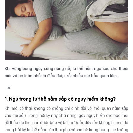
Khi vòng bụng ngày càng nặng nề, tư thế nằm ngủ sao cho thoải
mái và an toàn nhất là điều được rất nhiều mẹ bầu quan tâm.
[toc]
1. Ngủ trong tư thế nằm sấp có nguy hiểm không?
Khi mới có thai, không có chống chỉ định đối với thói quen nằm sấp
cho mẹ bầu. Trong thời kỳ này, khả năng gây nguy hiểm cho bào thai
rất thấp do thai nhi được bảo vệ bởi nước ối, dây rốn không bị nén dù
trong bất kỳ tư thế nằm của thai phụ và em bé trong bụng mẹ không