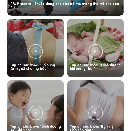
PM Procare – Thuốc dùng cho các bà mẹ mang thai và cho con
bú
Tạp chí sức khỏe: “Bổ sung
Tạp chí sức khỏe: “Dinh dưỡng
Omega3 cho mẹ bầu”
khi mang thai”
Tạp chí sức khỏe: “Dinh dưỡng
Tạp chí sức khỏe: “Bệnh lý
sau khi sinh”
tiền sản giật”