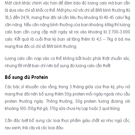
Một cách khác chính xác hơn để đảm bảo đủ lượng calo mà bạn cần
là dựa vào chỉ số khối cơ thể. Một phụ nữ với chỉ số BMI bình thường (từ
18,5 đến 24,9), mang thai đôi sẽ cần tiêu thụ khoảng từ 40-45 calo/1kg
cân nặng. Nếu cân nặng bình thường của bạn khoảng 68kg thì lượng
calo bạn cần cung cấp một ngày sẽ rơi vào khoảng từ 2.700-3.000
calo. Kết quả là cuối thai kỳ bạn sẽ tăng thêm từ 4,5 – 7kg ở bà mẹ
mang thai đôi có chỉ số BMI bình thường.
Lượng calo cần nạp vào cơ thể không bắt buộc phải thật chuẩn xác,
nhưng tốt nhất bạn chỉ nên bổ sung đủ lượng calo cần thiết.
Bổ sung đủ Protein
Các bác sĩ khuyến cáo rằng, trong 3 tháng giữa của thai kỳ, phụ nữ
mang thai đôi nên bổ sung thêm 50g protein mỗi ngày ngoài nhu cầu
protein thường ngày. Thông thường, 50g protein tương đương với
khoảng 100-150g thịt gà, 170g sữa chua Hy Lạp hoặc 2 quả trứng.
Cần đặc biệt bổ sung các loại thực phẩm giàu chất xơ như ngũ cốc,
rau xanh, trái cây và các loại đậu.