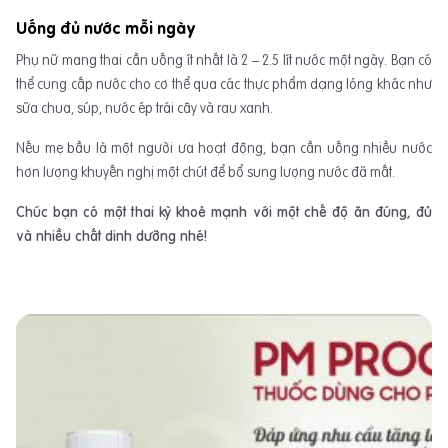
Uống đủ nước mỗi ngày
Phụ nữ mang thai cần uống ít nhất là 2 – 2.5 lít nước một ngày. Bạn có
thể cung cấp nước cho cơ thể qua các thực phẩm dạng lỏng khác như
sữa chua, súp, nước ép trái cây và rau xanh.
Nếu mẹ bầu là một người ưa hoạt động, bạn cần uống nhiều nước
hơn lượng khuyến nghị một chút để bổ sung lượng nước đã mất.
Chúc bạn có một thai kỳ khoẻ mạnh với một chế độ ăn đúng, đủ
và nhiều chất dinh dưỡng nhé!