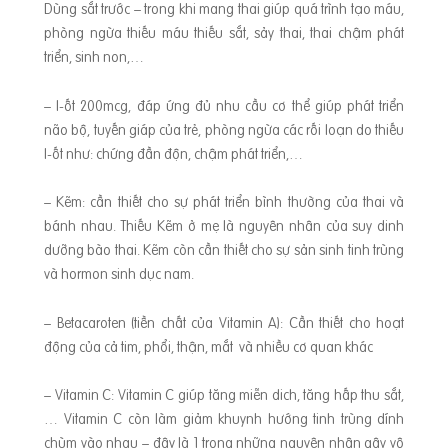
Dùng sắt trước – trong khi mang thai giúp quá trình tạo máu,
phòng ngừa thiếu máu thiếu sắt, sảy thai, thai chậm phát
triển, sinh non,…
– I-ốt 200mcg, đáp ứng đủ nhu cầu cơ thể giúp phát triển
não bộ, tuyến giáp của trẻ, phòng ngừa các rối loạn do thiếu
I-ốt như: chứng đần độn, chậm phát triển,…
– Kẽm: cần thiết cho sự phát triển bình thường của thai và
bánh nhau. Thiếu Kẽm ở mẹ là nguyên nhân của suy dinh
dưỡng bào thai. Kẽm còn cần thiết cho sự sản sinh tinh trùng
và hormon sinh dục nam.
– Betacaroten (tiền chất của Vitamin A): Cần thiết cho hoạt
động của cả tim, phổi, thận, mắt và nhiều cơ quan khác
– Vitamin C: Vitamin C giúp tăng miễn dich, tăng hấp thu sắt,
… Vitamin C còn làm giảm khuynh hướng tinh trùng dính
chùm vào nhau – đây là 1 trong những nguyên nhân gây vô