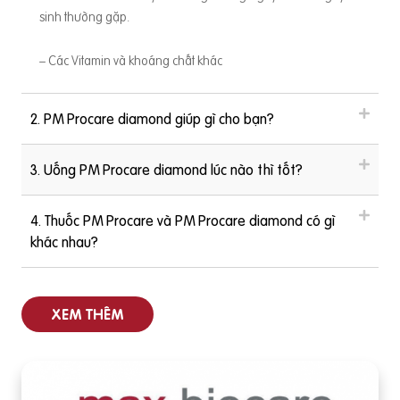
sinh thường gặp.
– Các Vitamin và khoáng chất khác
2. PM Procare diamond giúp gì cho bạn?
3. Uống PM Procare diamond lúc nào thì tốt?
4. Thuốc PM Procare và PM Procare diamond có gì
khác nhau?
XEM THÊM