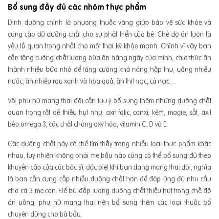
Bổ sung đầy đủ các nhóm thực phẩm
Dinh dưỡng chính là phương thuốc vàng giúp bảo vệ sức khỏe và
cung cấp đủ dưỡng chất cho sự phát triển của bé. Chế độ ăn luôn là
yếu tố quan trọng nhất cho một thai kỳ khỏe mạnh. Chính vì vậy bạn
cần tăng cường chất lượng bữa ăn hàng ngày của mình, chia thức ăn
thành nhiều bữa nhỏ để tăng cường khả năng hấp thu, uống nhiều
nước, ăn nhiều rau xanh và hoa quả, ăn thịt nạc, cá nạc…
Với phụ nữ mang thai đôi cần lưu ý bổ sung thêm những dưỡng chất
quan trọng rất dễ thiếu hụt như: axit folic, canxi, kẽm, magie, sắt, axit
béo omega 3, các chất chống oxy hóa, vitamin C, D và E.
Các dưỡng chất này có thể tìm thấy trong nhiều loại thực phẩm khác
nhau, tuy nhiên không phải mẹ bầu nào cũng có thể bổ sung đủ theo
khuyến cáo của các bác sĩ, đặc biệt khi bạn đang mang thai đôi, nghĩa
là bạn cần cung cấp nhiều dưỡng chất hơn để đáp ứng đủ nhu cầu
cho cả 3 mẹ con. Để bù đắp lượng dưỡng chất thiếu hụt trong chế độ
ăn uống, phụ nữ mang thai nên bổ sung thêm các loại thuốc bổ
chuyên dùng cho bà bầu.