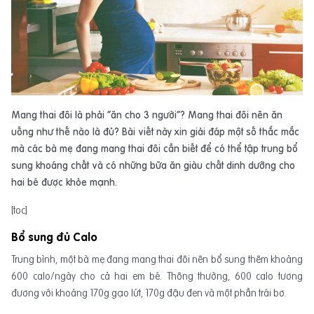
Mang thai đôi là phải “ăn cho 3 người”? Mang thai đôi nên ăn
uống như thế nào là đủ? Bài viết này xin giải đáp một số thắc mắc
mà các bà mẹ đang mang thai đôi cần biết để có thể tập trung bổ
sung khoáng chất và có những bữa ăn giàu chất dinh dưỡng cho
hai bé được khỏe mạnh.
[toc]
Bổ sung đủ Calo
Trung bình, một bà mẹ đang mang thai đôi nên bổ sung thêm khoảng
600 calo/ngày cho cả hai em bé. Thông thường, 600 calo tương
đương với khoảng 170g gạo lứt, 170g đậu đen và một phần trái bơ.