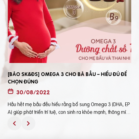
[BÁO SK&ĐS] OMEGA 3 CHO BÀ BẦU – HIỂU ĐỦ ĐỂ
CHỌN ĐÚNG
30/08/2022
Hầu hết mẹ bầu đều hiểu rằng bổ sung Omega 3 (DHA, EP
t
A) giúp phát triển trí tuệ, con sinh ra khỏe mạnh, thông mìn
ô
h. Tuy nhiên, bổ sung Omega 3 bằng cách nào? Chọn loại n
ào để an toàn và đạt hiệu quả tốt thì không phải mẹ bầu nà
o cũng hiểu rõBài viết trên báo Sức Khỏe và Đời Sống mới đ