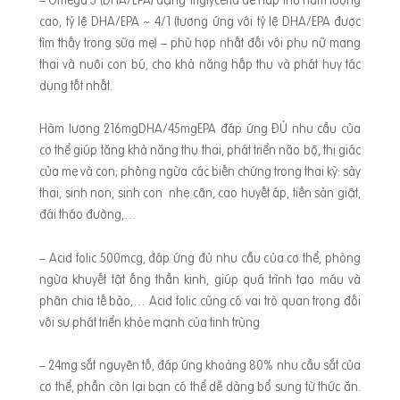
t
ến dạ con bị kích thích co bóp quá mức có thể dẫn tới sảy t
cao, tỷ lệ DHA/EPA ~ 4/1 (tương ứng với tỷ lệ DHA/EPA được
tìm thấy trong sữa mẹ) – phù hợp nhất đối với phụ nữ mang
hai tự nhiên rất nguy hiểm cho thai nhi. Vì vậy mẹ cần tránh
thai và nuôi con bú, cho khả năng hấp thu và phát huy tác
các loại rau sau: ➤ Ngải cứu: Loại rau này có chứa nhiều ch
dụng tốt nhất.
ất gây co bóp tử cung nên phụ nữ ăn nhiều ngải cứu trong
giai đoạn 3 tháng đầu sẽ làm tăng nguy cơ sảy thai hoặc d
Hàm lượng 216mgDHA/45mgEPA đáp ứng ĐỦ nhu cầu của
ọa sinh sớm. ➤ Rau ngót: Trong rau ngót có chứa Papaveri
cơ thể giúp tăng khả năng thụ thai, phát triển não bộ, thị giác
n có tác dụng giãn cơ trơn của mạch máu để giảm đau, hạ
của mẹ và con; phòng ngừa các biến chứng trong thai kỳ: sảy
y
huyết áp. Nếu sử dụng hơn 30 mg rau ngót tươi thì có thể g
thai, sinh non, sinh con nhẹ cân, cao huyết áp, tiền sản giật,
ây co thắt tử cung và dễ dẫn đến sảy thai. ➤ Rau chùm ngâ
đái tháo đường,…
y: Có chứa alpha-sitosterol, đây là một loại hormone có
– Acid folic 500mcg, đáp ứng đủ nhu cầu của cơ thể, phòng
ngừa khuyết tật ống thần kinh, giúp quá trình tạo máu và
phân chia tế bào,… Acid folic cũng có vai trò quan trọng đối
với sự phát triển khỏe mạnh của tinh trùng
– 24mg sắt nguyên tố, đáp ứng khoảng 80% nhu cầu sắt của
cơ thể, phần còn lại bạn có thể dễ dàng bổ sung từ thức ăn.