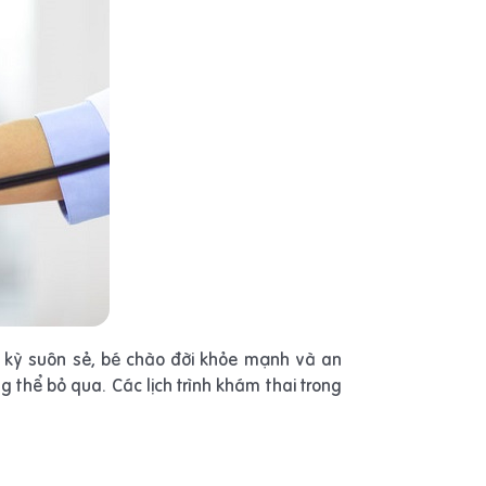
i kỳ suôn sẻ, bé chào đời khỏe mạnh và an
g thể bỏ qua. Các lịch trình khám thai trong