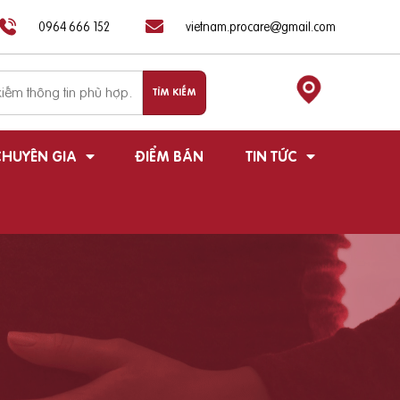
0964 666 152
vietnam.procare@gmail.com
HUYÊN GIA
ĐIỂM BÁN
TIN TỨC