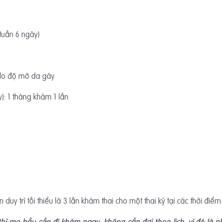
 tuần 6 ngày)
ể đo độ mờ da gáy
y): 1 tháng khám 1 lần
duy trì tối thiểu là 3 lần khám thai cho một thai kỳ tại các thời điểm
thì mẹ bầu cần đi khám ngay, không cần đợi theo lịch, vì đó là