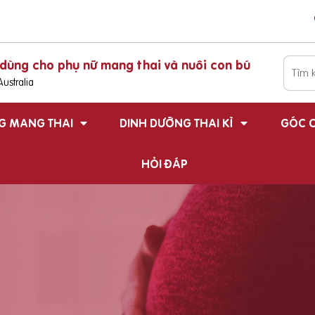
dùng cho phụ nữ mang thai và nuôi con bú
ustralia
G MANG THAI
DINH DƯỠNG THAI KÌ
GÓC C
HỎI ĐÁP