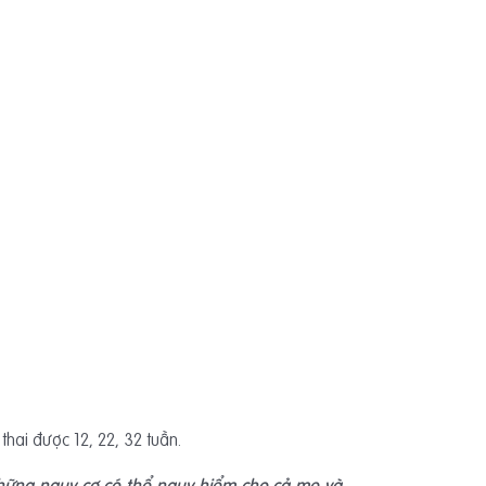
 thai được 12, 22, 32 tuần.
 những nguy cơ có thể nguy hiểm cho cả mẹ và