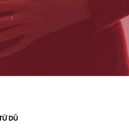
 TỪ DŨ