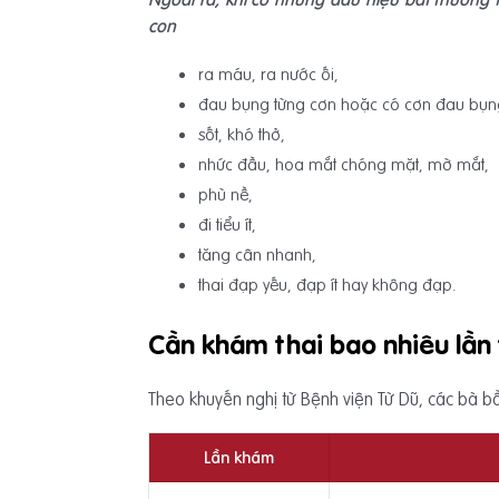
con
ra máu, ra nước ối,
đau bụng từng cơn hoặc có cơn đau bụn
sốt, khó thở,
nhức đầu, hoa mắt chóng mặt, mờ mắt,
phù nề,
đi tiểu ít,
tăng cân nhanh,
thai đạp yếu, đạp ít hay không đạp.
Cần khám thai bao nhiêu lần 
Theo khuyến nghị từ Bệnh viện Từ Dũ, các bà bầu
Lần khám