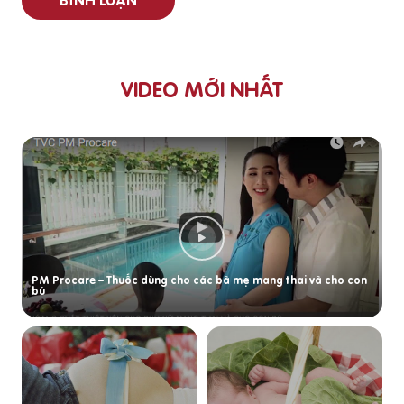
BÌNH LUẬN
VIDEO MỚI NHẤT
PM Procare – Thuốc dùng cho các bà mẹ mang thai và cho con
bú