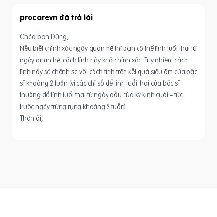
procarevn
Chào bạn Dũng,
Nếu biết chính xác ngày quan hệ thì bạn có thể tính tuổi thai từ
ngày quan hệ, cách tính này khá chính xác. Tuy nhiên, cách
tính này sẽ chênh so với cách tính trên kết quả siêu âm của bác
sĩ khoảng 2 tuần (vì các chỉ số để tính tuổi thai của bác sĩ
thường để tính tuổi thai từ ngày đầu của kỳ kinh cuối – tức
trước ngày trứng rụng khoảng 2 tuần).
Thân ái,