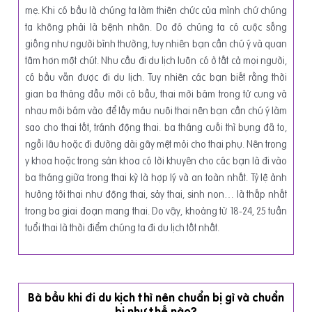
mẹ. Khi có bầu là chúng ta làm thiên chức của mình chứ chúng
ta không phải là bệnh nhân. Do đó chúng ta có cuộc sống
giống như người bình thường, tuy nhiên bạn cần chú ý và quan
tâm hơn một chút. Nhu cầu đi du lịch luôn có ở tất cả mọi người,
có bầu vẫn được đi du lịch. Tuy nhiên các bạn biết rằng thời
gian ba tháng đầu mới có bầu, thai mới bám trong tử cung và
nhau mới bám vào để lấy máu nuôi thai nên bạn cần chú ý làm
sao cho thai tốt, tránh động thai. ba tháng cuối thì bụng đã to,
ngồi lâu hoặc đi đường dài gây mệt mỏi cho thai phụ. Nên trong
y khoa hoặc trong sản khoa có lời khuyên cho các bạn là đi vào
ba tháng giữa trong thai kỳ là hợp lý và an toàn nhất. Tỷ lệ ảnh
hưởng tới thai như động thai, sảy thai, sinh non… là thấp nhất
trong ba giai đoạn mang thai. Do vậy, khoảng từ 18-24, 25 tuần
tuổi thai là thời điểm chúng ta đi du lịch tốt nhất.
Bà bầu khi đi du kịch thì nên chuẩn bị gì và chuẩn
bị như thế nào?