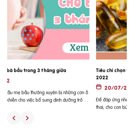
Tiêu chí chọn vitamin tổng hợp cho bà bầu tốt nhất
2022
20/07/2022
Để đáp ứng nhu cầu dinh dưỡng tăng lên của phụ nữ mang
ê
thai, cho con bú và phòng chống một số bệnh thường gặp
h
ở bà bầu cũng như các dị tật của thai nhi thì các loại viên uố
ng tổng hợp dành cho bà bầu thường được bác sỹ sản kho
a khuyên phụ nữ sử dụng. Tuy nhiên, sử dụng các viên uống