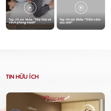
Tạp chí sức khỏe: “Sảy thai và
Tạp chí sức khỏe: "Trầm cảm
cách phòng tránh”
sau sinh"
TIN HỮU ÍCH