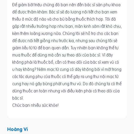
Để giảm bớt triệu chứng đó bạn nên đến bác sĩ sản phụ khoa
để được thăm khám. Bác sĩ sẽ đo lượng nội tiết cho bạn xem
thiếu ở mức độ nào và cho bù bằng thuốc thích hợp. Tôi đã
gặp rất nhiều trường hợp như bạn, mãn kinh sớm rất khó chịu,
kèm thêm loãng xương nữa. Chúng tôi sẽ hỗ trợ cho các bạn
để được nội tiết giống như trước kia, nhưng sau chúng tôi sẽ
giảm liều từ từ để bạn quen dần. Tuy nhiên bạn không thể tự
mua thuốc để dùng mà cần sự theo dõi của bác sĩ. Vì đây
không phải là thuốc bổ, cần có theo dõi của bác sĩ xem vú có
u hay không? Niêm mạc tử cung có dày không bởi vì một trong
các tác dụng phụ của thuốc có thể gây ra ung thư nội mạc tử
cung hay nó gây bùng phát ung thư vú. Do đó chúng ta có thể
dùng thuốc an toàn nhưng với điều kiện phải có theo dõi của
bác sĩ.
Chúc bạn nhiều sức khỏe!
Hoàng Vi