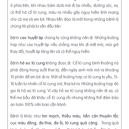
ở phía trên, khi nhau bám dưới mà đi lại nhiều, đường sóc, xa,
có thể hở cổ tử cung, máu ra nhiều gây nguy hiểm tính mạng
cho cả mẹ và em bé. Nhau tiền đạo là một trong những bệnh lý
chúng tôi phải tư vấn đầu tiên.
Bệnh
cao huyết áp
chúng ta cũng không nên đi. Những trường
hợp như cao huyết áp nếu chẳng may khi đi mệt mỏi, múi giờ
thay đổi, huyết áp tăng lên và có thể nguy hiểm.
Bệnh
hở eo tử cung
không được đi. Cổ tử cung bình thường nó
phải đóng trong suốt thai kỳ, đến ngày sinh mới mở ra khoảng
10 phân để em bé đi ra. Một số trường hợp cơ tử cung bị yếu, 15-
18 tuần tự nhiên cổ tử cung mở, thai tụt ra. Những trường hợp đó
gọi là hở eo tử cung. Vì vậy hở eo tử cung không nên đi xa, có
thể mẹ bầu đã khâu cổ tử cung rồi nhưng không thể đảm bảo
an toàn 100% nên bạn cần tránh.
Bệnh lý khác như
tim mạch, thiếu máu, tiền căn thuyên tắc
cục máu đông, đa thai, đa ối, tử cung quá căng
…Trong quá