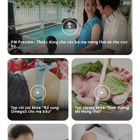
PM Procare – Thuốc dùng cho các bà mẹ mang thai và cho con
bú
Tạp chí sức khỏe: “Bổ sung
Tạp chí sức khỏe: “Dinh dưỡng
Omega3 cho mẹ bầu”
khi mang thai”