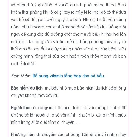
và phải chú ý gì? Nhớ là khi đi du lịch phải mang theo hồ sơ
khám thai phòng khi lỡ có gì xảy ra thì y tế tại nơi đó có thể dựa
vào hồ sơ để giải quyết ngay cho bạn. Những thuốc vẫn đang
uống như Procare, canxi nhớ mang đi và cần tiếp tục uống mỗi
ngày để cung cấp đủ dưỡng chất cho mẹ và bé. Khi thai hơi lớn
một chút, khoảng 26-28 tuần, nếu đi bằng đường máy bay có
thể bạn cần chuẩn bị giấy chứng nhận sức khỏe của bệnh viện
chứng minh rằng thai của bạn hoàn toàn khỏe mạnh và bạn
có thể đi được.
Xem thêm:
Bổ sung vitamin tổng hợp cho bà bầu
Bảo hiểm du lịch:
mẹ bầu nhớ mua bảo hiểm du lịch để phòng
chuyện không may xảy ra.
Người thân đi cùng:
mẹ bầu nên đi du lịch với chồng là tốt nhất.
Chồng sẽ là người chia sẻ với mình, chuẩn bị cùng mình, giúp
mình trong suốt quá trình di chuyển,…
Phương tiện di chuyển:
các phương tiện di chuyển như máy