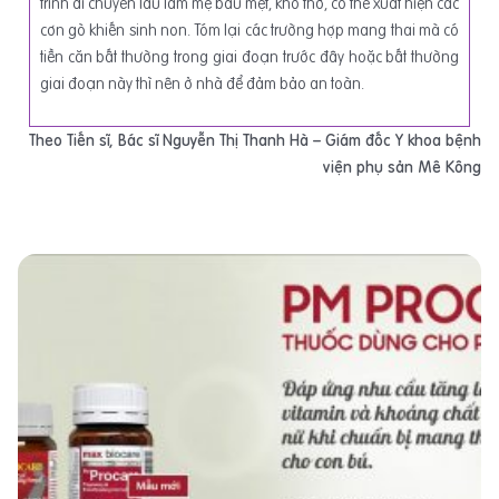
trình di chuyển lâu làm mẹ bầu mệt, khó thở, có thể xuất hiện các
cơn gò khiến sinh non. Tóm lại các trường hợp mang thai mà có
tiền căn bất thường trong giai đoạn trước đây hoặc bất thường
giai đoạn này thì nên ở nhà để đảm bảo an toàn.
Theo Tiến sĩ, Bác sĩ Nguyễn Thị Thanh Hà – Giám đốc Y khoa bệnh
viện phụ sản Mê Kông