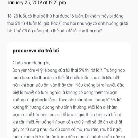
January 25, 2019 at 12:21 pm
Tôi 28 tuổi, có thai bé thứ hai được 16 tuần. Đi khám thấy bị động
thai 5% từ 4 tuần tới giờ. Bác sĩ cho hỏi như vậy có ảnh hưởng gì tới
bé. Chế độ ăn uống như thế nào để tốt cho thai nhi?
procarevn
Chào bạn Hoàng Vi,
Bạn yên tâm vì tỷ lệ bong của túi thai 5% thì rất là ít. Trường hợp
máu tụ sau túi thai đó có thể rất nhiều tuần sau mới tiêu hết
nên khi bạn siêu âm vẫn thấy còn. Nếu không bị ra huyết, đặc
biệt là huyết đỏ tươi, nghĩa là không có bong thêm thì bạn
không có gì phải lo lắng. Theo như sản khoa, bong từ 5% trở
xuống thì tương đương như bình thường. Mỗi lần đi khám
bạn có thể hỏi thêm bác sĩ để bác sĩ giải thích thêm và hỗ trợ
khi cần thiết. Ăn uống thì bạn cần chú ý một số đồ ăn có chất
gây co tử cung như: đu đủ xanh có mủ, rau răm, rau bồ ngót,
thơm, khóm là 5 món ăn trong dân gian có thành phần gây co