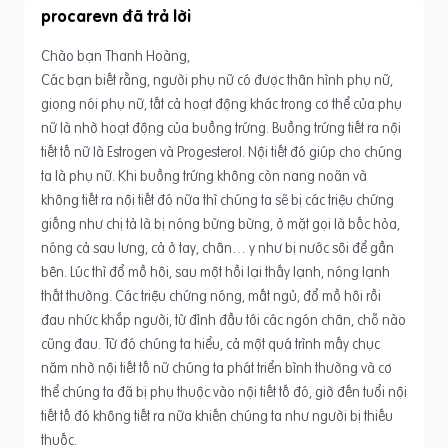
procarevn
Chào bạn Thanh Hoàng,
Các bạn biết rằng, người phụ nữ có được thân hình phụ nữ,
giọng nói phụ nữ, tất cả hoạt động khác trong cơ thể của phụ
nữ là nhờ hoạt động của buồng trứng. Buồng trứng tiết ra nội
tiết tố nữ là Estrogen và Progesterol. Nội tiết đó giúp cho chúng
ta là phụ nữ. Khi buồng trứng không còn nang noãn và
không tiết ra nội tiết đó nữa thì chúng ta sẽ bị các triệu chứng
giống như chị tả là bị nóng bừng bừng, ở mặt gọi là bốc hỏa,
nóng cả sau lưng, cả ở tay, chân… y như bị nước sôi để gần
bên. Lúc thì đổ mồ hôi, sau một hồi lại thấy lạnh, nóng lạnh
thất thường. Các triệu chứng nóng, mất ngủ, đổ mồ hôi rồi
đau nhức khắp người, từ đỉnh đầu tới các ngón chân, chỗ nào
cũng đau. Từ đó chúng ta hiểu, cả một quá trình mấy chục
năm nhờ nội tiết tố nữ chúng ta phát triển bình thường và cơ
thể chúng ta đã bị phụ thuộc vào nội tiết tố đó, giờ đến tuổi nội
tiết tố đó không tiết ra nữa khiến chúng ta như người bị thiếu
thuốc.