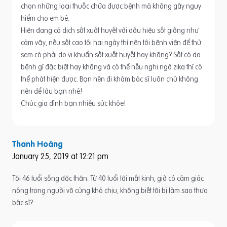
chọn những loại thuốc chữa được bệnh mà không gây nguy
hiểm cho em bé.
Hiện đang có dịch sốt xuất huyết với dấu hiệu sốt giống như
cảm vậy, nếu sốt cao tới hai ngày thì nên tới bệnh viện để thử
sem có phải do vi khuẩn sốt xuất huyết hay không? Sốt có do
bệnh gì đặc biệt hay không và có thể nếu nghi ngờ zika thì có
thể phát hiện được. Bạn nên đi khám bác sĩ luôn chứ không
nên để lâu bạn nhé!
Chúc gia đình bạn nhiều sức khỏe!
Thanh Hoàng
January 25, 2019 at 12:21 pm
Tôi 46 tuổi sống độc thân. Từ 40 tuổi tôi mất kinh, giờ có cảm giác
nóng trong người vô cùng khó chịu, không biết tôi bị làm sao thưa
bác sĩ?