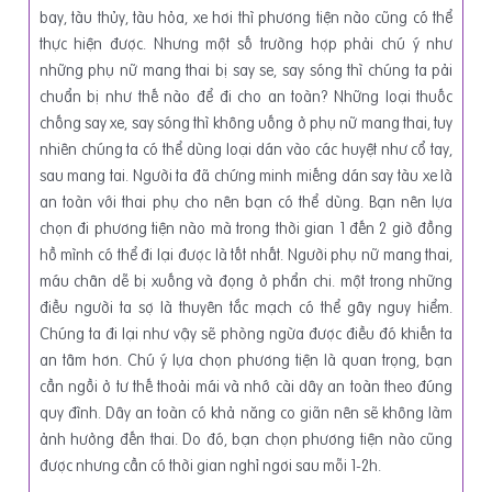
bay, tàu thủy, tàu hỏa, xe hơi thì phương tiện nào cũng có thể
thực hiện được. Nhưng một số trường hợp phải chú ý như
những phụ nữ mang thai bị say se, say sóng thì chúng ta pải
chuẩn bị như thế nào để đi cho an toàn? Những loại thuốc
chống say xe, say sóng thì không uống ở phụ nữ mang thai, tuy
nhiên chúng ta có thể dùng loại dán vào các huyệt như cổ tay,
sau mang tai. Người ta đã chứng minh miếng dán say tàu xe là
an toàn với thai phụ cho nên bạn có thể dùng. Bạn nên lựa
chọn đi phương tiện nào mà trong thời gian 1 đến 2 giờ đồng
hồ mình có thể đi lại được là tốt nhất. Người phụ nữ mang thai,
máu chân dễ bị xuống và đọng ở phẩn chi. một trong những
điều người ta sợ là thuyên tắc mạch có thể gây nguy hiểm.
Chúng ta đi lại như vậy sẽ phòng ngừa được điều đó khiến ta
an tâm hơn. Chú ý lựa chọn phương tiện là quan trọng, bạn
cần ngồi ở tư thế thoải mái và nhớ cài dây an toàn theo đúng
quy đình. Dây an toàn có khả năng co giãn nên sẽ không làm
ảnh hưởng đến thai. Do đó, bạn chọn phương tiện nào cũng
được nhưng cần có thời gian nghỉ ngơi sau mỗi 1-2h.