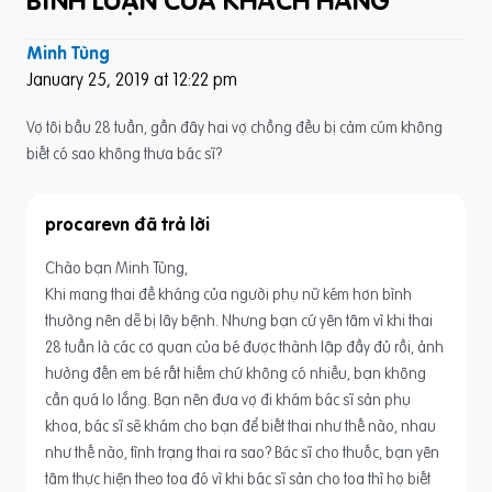
BÌNH LUẬN CỦA KHÁCH HÀNG
Minh Tùng
January 25, 2019 at 12:22 pm
Vợ tôi bầu 28 tuần, gần đây hai vợ chồng đều bị cảm cúm không
biết có sao không thưa bác sĩ?
procarevn
Chào bạn Minh Tùng,
Khi mang thai đề kháng của người phụ nữ kém hơn bình
thường nên dễ bị lây bệnh. Nhưng bạn cứ yên tâm vì khi thai
28 tuần là các cơ quan của bé được thành lập đầy đủ rồi, ảnh
hưởng đến em bé rất hiếm chứ không có nhiều, bạn không
cần quá lo lắng. Bạn nên đưa vợ đi khám bác sĩ sản phụ
khoa, bác sĩ sẽ khám cho bạn để biết thai như thế nào, nhau
như thế nào, tình trạng thai ra sao? Bác sĩ cho thuốc, bạn yên
tâm thực hiện theo toa đó vì khi bác sĩ sản cho toa thì họ biết