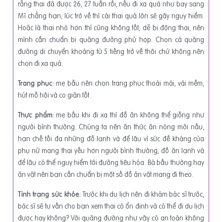
rằng thai đã được 26, 27 tuần rồi, nếu đi xa quá như bay sang
Mĩ chẳng hạn, lúc trở về thì cái thai quá lớn sẽ gây nguy hiểm.
Hoặc là thai nhỏ hơn thì cũng không tốt, dễ bị động thai, nên
mình cần chuẩn bị quãng đường phù hợp. Chọn cả quãng
đường di chuyển khoảng từ 5 tiếng trở về thôi chứ không nên
chọn đi xa quá.
Trang phục:
mẹ bầu nên chọn trang phục thoải mái, vải mềm,
hút mồ hôi và co giãn tốt.
Thực phẩm:
mẹ bầu khi đi xa thì đồ ăn không thể giống như
người bình thường. Chúng ta nên ăn thức ăn nóng mới nấu,
hạn chế tối đa những đồ lạnh và để lâu vì sức đề kháng của
phụ nữ mang thai yếu hơn người bình thường, đồ ăn lạnh và
để lâu có thể nguy hiểm tới đường tiêu hóa. Bà bầu thường hay
ăn vặt nên bạn cần chuẩn bị một số đồ ăn vặt mang đi theo.
Tình trạng sức khỏe:
Trước khi du lịch nên đi khám bác sĩ trước,
bác sĩ sẽ tư vấn cho bạn xem thai có ổn định và có thể đi du lịch
được hay không? Với quãng đường như vậy có an toàn không