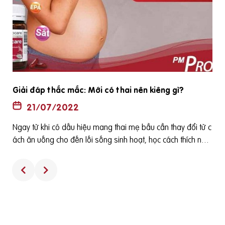
Giải đáp thắc mắc: Mới có thai nên kiêng gì?
21/07/2022
Ngay từ khi có dấu hiệu mang thai mẹ bầu cần thay đổi từ c
ách ăn uống cho đến lối sống sinh hoạt, học cách thích nghi
à
với những thay đổi của cơ thể vì chỉ một lỗi nhỏ của mẹ có t
ữ
hể ảnh hưởng nghiêm trọng đến cả mẹ và bé. Vậy mới có t
hai nên kiêng gì? Bài viết sau đây sẽ trả lời câu hỏi giúp mẹ
nhé. [toc] Mới có thai nên kiêng ăn gì? Để chắc chắn rằng b
ạn đã chuẩn bị đủ chất dinh dưỡng cho những ngày đầu tiê
n của thai kỳ, hãy bắt đầu việc ăn uống lành mạnh ngay từ