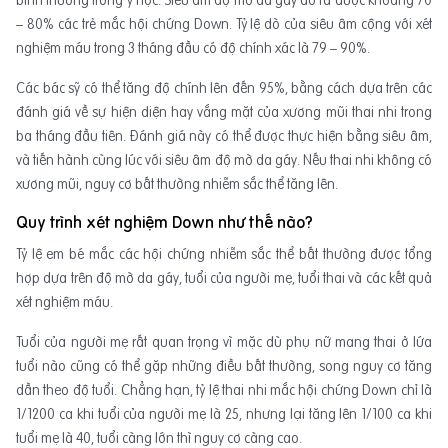
bình thường trong y học. Siêu âm độ mờ da gáy dò ra được khoảng 70
– 80% các trẻ mắc hội chứng Down. Tỷ lệ dò của siêu âm cộng với xét
nghiệm máu trong 3 tháng đầu có độ chính xác là 79 – 90%.
Các bác sỹ có thể tăng độ chính lên đến 95%, bằng cách dựa trên các
đánh giá về sự hiện diện hay vắng mặt của xương mũi thai nhi trong
ba tháng đầu tiên. Đánh giá này có thể được thực hiện bằng siêu âm,
và tiến hành cùng lúc với siêu âm độ mờ da gáy. Nếu thai nhi không có
xương mũi, nguy cơ bất thường nhiễm sắc thể tăng lên.
Q
uy trình xét nghiệm Down
như thế nào?
Tỷ lệ em bé mắc các hội chứng nhiễm sắc thể bất thường được tổng
hợp dựa trên độ mờ da gáy, tuổi của người mẹ, tuổi thai và các kết quả
xét nghiệm máu.
Tuổi của người mẹ rất quan trọng vì mặc dù phụ nữ mang thai ở lứa
tuổi nào cũng có thể gặp những điều bất thường, song nguy cơ tăng
dần theo độ tuổi. Chẳng hạn, tỷ lệ thai nhi mắc hội chứng Down chỉ là
1/1200 ca khi tuổi của người mẹ là 25, nhưng lại tăng lên 1/100 ca khi
tuổi mẹ là 40, tuổi càng lớn thì nguy cơ càng cao.