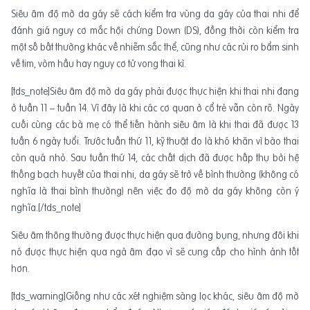
Siêu âm độ mờ da gáy sẽ cách kiểm tra vùng da gáy của thai nhi để
đánh giá nguy cơ mắc hội chứng Down (DS), đồng thời còn kiểm tra
một số bất thường khác về nhiễm sắc thể, cũng như các rủi ro bẩm sinh
về tim, vòm hầu hay nguy cơ tử vong thai kì.
[tds_note]Siêu âm độ mờ da gáy phải được thực hiện khi thai nhi đang
ở tuần 11 – tuần 14. Vì đây là khi các cơ quan ở cổ trẻ vẫn còn rõ. Ngày
cuối cùng các bà mẹ có thể tiến hành siêu âm là khi thai đã được 13
tuần 6 ngày tuổi. Trước tuần thứ 11, kỹ thuật đo là khó khăn vì bào thai
còn quá nhỏ. Sau tuần thứ 14, các chất dịch đã được hấp thụ bởi hệ
thống bạch huyết của thai nhi, da gáy sẽ trở về bình thường (không có
nghĩa là thai bình thường) nên việc đo độ mờ da gáy không còn ý
nghĩa.[/tds_note]
Siêu âm thông thường được thực hiện qua đường bụng, nhưng đôi khi
nó được thực hiện qua ngả âm đạo vì sẽ cung cấp cho hình ảnh tốt
hơn.
[tds_warning]Giống như các xét nghiệm sàng lọc khác, siêu âm độ mờ