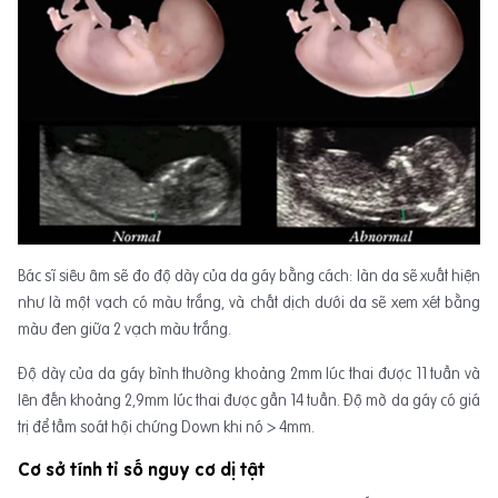
Bác sĩ siêu âm sẽ đo độ dày của da gáy bằng cách: làn da sẽ xuất hiện
như là một vạch có màu trắng, và chất dịch dưới da sẽ xem xét bằng
màu đen giữa 2 vạch màu trắng.
Độ dày của da gáy bình thường khoảng 2mm lúc thai được 11 tuần và
lên đến khoảng 2,9mm lúc thai được gần 14 tuần. Độ mờ da gáy có giá
trị để tầm soát hội chứng Down khi nó > 4mm.
Cơ sở tính tỉ số nguy cơ dị tật