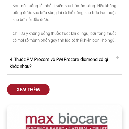
ọa sinh sớm. ➤ Rau ngót: Trong rau ngót có chứa Papaveri
Bạn nên uống tốt nhất 1 viên sau bữa ăn sáng. Nếu không
n có tác dụng giãn cơ trơn của mạch máu để giảm đau, hạ
uống được sau bữa sáng thì có thể uống sau bữa trưa hoặc
y
huyết áp. Nếu sử dụng hơn 30 mg rau ngót tươi thì có thể g
sau bữa tối đều được.
ây co thắt tử cung và dễ dẫn đến sảy thai. ➤ Rau chùm ngâ
y: Có chứa alpha-sitosterol, đây là một loại hormone có
Chỉ lưu ý không uống thuốc trước khi đi ngủ, bởi trong thuốc
có một số thành phần gây tỉnh táo có thể khiến bạn khó ngủ.
4. Thuốc PM Procare và PM Procare diamond có gì
khác nhau?
XEM THÊM