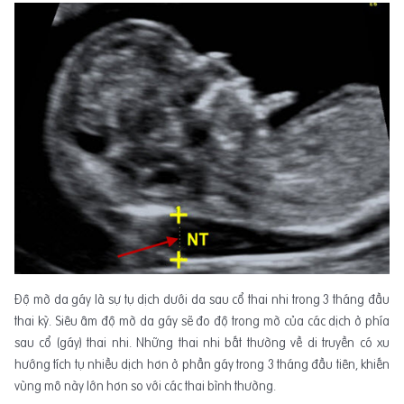
Độ mờ da gáy là sự tụ dịch dưới da sau cổ thai nhi trong 3 tháng đầu
thai kỳ. Siêu âm độ mờ da gáy sẽ đo độ trong mờ của các dịch ở phía
sau cổ (gáy) thai nhi. Những thai nhi bất thường về di truyền có xu
hướng tích tụ nhiều dịch hơn ở phần gáy trong 3 tháng đầu tiên, khiến
vùng mô này lớn hơn so với các thai bình thường.