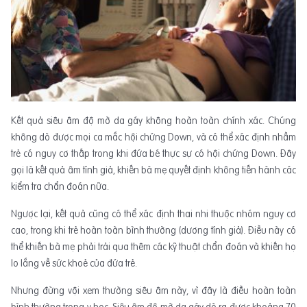
Kết quả siêu âm độ mờ da gáy không hoàn toàn chính xác. Chúng
không dò được mọi ca mắc hội chứng Down, và có thể xác định nhầm
trẻ có nguy cơ thấp trong khi đứa bé thực sự có hội chứng Down. Đây
gọi là kết quả âm tính giả, khiến bà mẹ quyết định không tiến hành các
kiểm tra chẩn đoán nữa.
Ngược lại, kết quả cũng có thể xác định thai nhi thuộc nhóm nguy cơ
cao, trong khi trẻ hoàn toàn bình thường (dương tính giả). Điều này có
thể khiến bà mẹ phải trải qua thêm các kỹ thuật chẩn đoán và khiến họ
lo lắng về sức khoẻ của đứa trẻ.
Nhưng đừng vội xem thường siêu âm này, vì đây là điều hoàn toàn