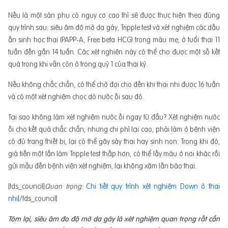
Nếu là một sản phụ có nguy cơ cao thì sẽ được thực hiện theo đúng
quy trình sau: siêu âm độ mờ da gáy, Tripple test và xét nghiệm các dấu
ấn sinh học thai (PAPP-A, Free beta HCG) trong máu mẹ, ở tuổi thai 11
tuần đến gần 14 tuần. Các xét nghiện này có thể cho được một số kết
quả trong khi vẫn còn ở trong quý 1 của thai kỳ.
Nếu không chắc chắn, có thể chờ đợi cho đến khi thai nhi được 16 tuần
và có một xét nghiệm chọc dò nước ối sau đó.
Tại sao không làm xét nghiệm nước ối ngay từ đầu? Xét nghiệm nước
ối cho kết quả chắc chắn, nhưng chi phí lại cao, phải làm ở bệnh viện
có đủ trang thiết bị, lại có thể gây sảy thai hay sinh non. Trong khi đó,
giá tiền một lần làm Tripple test thấp hơn, có thể lấy máu ở nơi khác rồi
gửi mẫu đến bệnh viện xét nghiệm, lại không xâm lấn bào thai.
[tds_council]
Quan trọng:
Chi tiết quy trình xét nghiệm Down ở thai
nhi
[/tds_council]
Tóm lại, siêu âm đo độ mờ da gáy là xét nghiệm quan trọng rất cần