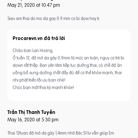
May 21, 2020 at 10:47 pm
Sieu am thai do mo da gay 0.9 mm co bi dow hay k
Procarevn.vn
Chào bạn Lan Hương,
Ở tuần 12, độ mờ da gáy 0,9mm là mức an toàn, nguy cơ trẻ bị
down rất thấp. Bạn yên tâm tiếp tục dưỡng thai, có chế độ ăn
uống bổ sung dưỡng chất đầy đủ để cơ thể khỏe mạnh, thai
nhi phát triển tối ưu bạn nhé!
Chúc bạn một thai kỳ mạnh khỏe!
Trần Thị Thanh Tuyền
May 16, 2020 at 5:30 pm
Thai 12tuan độ mờ da gáy 1,4mm nhờ Bác Sĩ tư vấn giúp Em