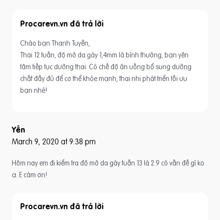
Procarevn.vn
Chào bạn Thanh Tuyền,
Thai 12 tuần, độ mờ da gáy 1,4mm là bình thường, bạn yên
tâm tiếp tục dưỡng thai. Có chế độ ăn uống bổ sung dưỡng
chất đầy đủ để cơ thể khỏe mạnh, thai nhi phát triển tối ưu
bạn nhé!
Yến
March 9, 2020 at 9:38 pm
Hôm nay em đi kiểm tra độ mờ da gáy tuần 13 là 2.9 có vấn đề gì ko
ạ. E cảm ơn!
Procarevn.vn