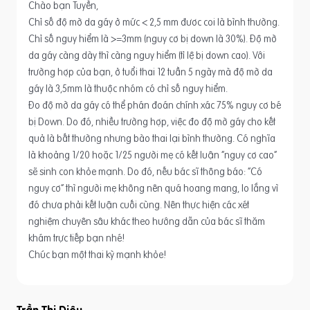
Chào bạn Tuyền,
Chỉ số độ mờ da gáy ở mức < 2,5 mm đươc coi là bình thường.
Chỉ số nguy hiểm là >=3mm (nguy cơ bị down là 30%). Độ mờ
da gáy càng dày thì càng nguy hiểm (tỉ lệ bị down cao). Với
trường hợp của bạn, ở tuổi thai 12 tuần 5 ngày mà độ mờ da
gáy là 3,5mm là thuộc nhóm có chỉ số nguy hiểm.
Đo độ mờ da gáy có thể phán đoán chính xác 75% nguy cơ bé
bị Down. Do đó, nhiều trường hợp, việc đo độ mờ gáy cho kết
quả là bất thường nhưng bào thai lại bình thường. Có nghĩa
là khoảng 1/20 hoặc 1/25 người mẹ có kết luận “nguy cơ cao”
sẽ sinh con khỏe mạnh. Do đó, nếu bác sĩ thông báo: “Có
nguy cơ” thì người mẹ không nên quá hoang mang, lo lắng vì
đó chưa phải kết luận cuối cùng. Nên thực hiện các xét
nghiệm chuyên sâu khác theo hướng dẫn của bác sĩ thăm
khám trực tiếp bạn nhé!
Chúc bạn một thai kỳ mạnh khỏe!
Trần Thị Diệu