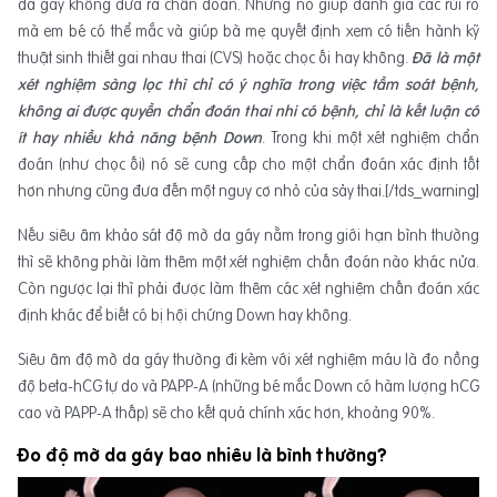
da gáy không đưa ra chẩn đoán. Nhưng nó giúp đánh giá các rủi ro
mà em bé có thể mắc và giúp bà mẹ quyết định xem có tiến hành kỹ
thuật sinh thiết gai nhau thai (CVS) hoặc chọc ối hay không.
Đã là một
xét nghiệm sàng lọc thì chỉ có ý nghĩa trong việc tầm soát bệnh,
không ai được quyền chẩn đoán thai nhi có bệnh, chỉ là kết luận có
ít hay nhiều khả năng bệnh Down
. Trong khi một xét nghiệm chẩn
đoán (như chọc ối) nó sẽ cung cấp cho một chẩn đoán xác định tốt
hơn nhưng cũng đưa đến một nguy cơ nhỏ của sảy thai.[/tds_warning]
Nếu siêu âm khảo sát độ mờ da gáy nằm trong giới hạn bình thường
thì sẽ không phài làm thêm một xét nghiệm chấn đoán nào khác nửa.
Còn ngược lại thì phải được làm thêm các xét nghiệm chấn đoán xác
định khác để biết có bị hội chứng Down hay không.
Siêu âm độ mờ da gáy thường đi kèm với xét nghiệm máu là đo nồng
độ beta-hCG tự do và PAPP-A (những bé mắc Down có hàm lượng hCG
cao và PAPP-A thấp) sẽ cho kết quả chính xác hơn, khoảng 90%.
Đo độ mờ da gáy bao nhiêu là bình thường?