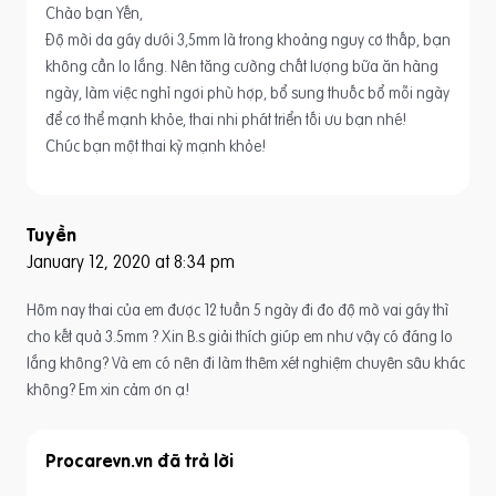
Chào bạn Yến,
Độ mời da gáy dưới 3,5mm là trong khoảng nguy cơ thấp, bạn
không cần lo lắng. Nên tăng cường chất lượng bữa ăn hàng
ngày, làm việc nghỉ ngơi phù hợp, bổ sung thuốc bổ mỗi ngày
để cơ thể mạnh khỏe, thai nhi phát triển tối ưu bạn nhé!
Chúc bạn một thai kỳ mạnh khỏe!
Tuyền
January 12, 2020 at 8:34 pm
Hôm nay thai của em được 12 tuần 5 ngày đi đo độ mờ vai gáy thì
cho kết quả 3.5mm ? Xin B.s giải thích giúp em như vậy có đáng lo
lắng không? Và em có nên đi làm thêm xét nghiệm chuyên sâu khác
không? Em xin cảm ơn ạ!
Procarevn.vn