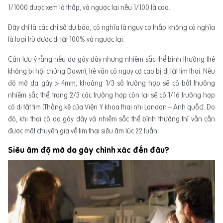
1/1000 được xem là thấp, và ngược lại nếu 1/100 là cao.
Đây chỉ là các chỉ số dự báo, có nghĩa là nguy cơ thấp không có nghĩa
là loại trừ được dị tật 100% và ngược lại.
Cần lưu ý rằng nếu da gáy dày nhưng nhiễm sắc thể bình thường (trẻ
không bị hội chứng Down), trẻ vẫn có nguy cơ cao bị dị tật tim thai. Nếu
độ mờ da gáy > 4mm, khoảng 1/3 số trường hợp sẽ có bất thường
nhiễm sắc thể, trong 2/3 các trường hợp còn lại sẽ có 1/16 trường hợp
có dị tật tim (Thống kê của Viện Y khoa thai nhi London – Anh quốc). Do
đó, khi thai có da gáy dày và nhiễm sắc thể bình thường thì vẫn cần
được một chuyên gia về tim thai siêu âm lúc 22 tuần.
Siêu âm độ mờ da gáy chính xác đến đâu?