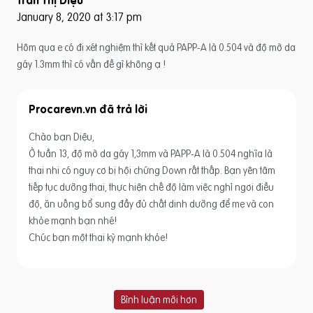
January 8, 2020 at 3:17 pm
Hôm qua e có đi xét nghiệm thì kết quả PAPP-A là 0.504 và độ mờ da
gáy 1.3mm thì có vấn đề gì không ạ !
Procarevn.vn
Chào bạn Diệu,
Ở tuần 13, độ mờ da gáy 1,3mm và PAPP-A là 0.504 nghĩa là
thai nhi có nguy cơ bị hội chứng Down rất thấp. Bạn yên tâm
tiếp tục dưỡng thai, thực hiện chế độ làm việc nghỉ ngơi điều
độ, ăn uống bổ sung đầy đủ chất dinh dưỡng để mẹ và con
khỏe mạnh bạn nhé!
Chúc bạn một thai kỳ mạnh khỏe!
Bình luận mới hơn