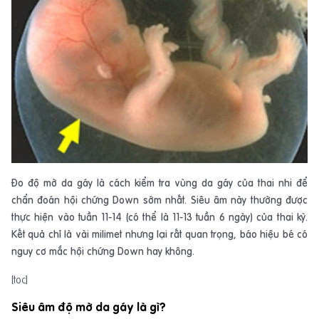
Đo độ mờ da gáy là cách kiểm tra vùng da gáy của thai nhi để
chẩn đoán hội chứng Down sớm nhất. Siêu âm này thường được
thực hiện vào tuần 11-14 (có thể là 11-13 tuần 6 ngày) của thai kỳ.
Kết quả chỉ là vài milimet nhưng lại rất quan trọng, báo hiệu bé có
nguy cơ mắc hội chứng Down hay không.
[toc]
Siêu âm độ mờ da gáy là gì?