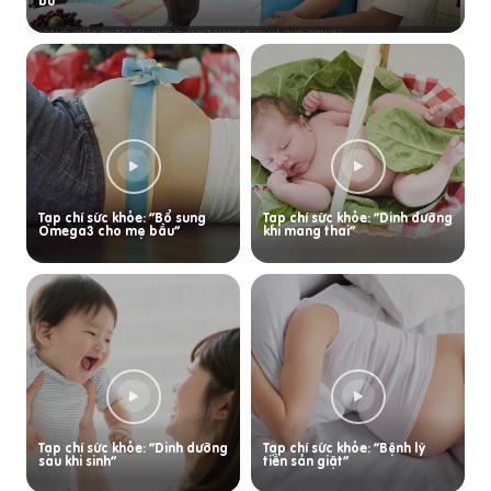
bú
Tạp chí sức khỏe: “Bổ sung
Tạp chí sức khỏe: “Dinh dưỡng
Omega3 cho mẹ bầu”
khi mang thai”
Tạp chí sức khỏe: “Dinh dưỡng
Tạp chí sức khỏe: “Bệnh lý
sau khi sinh”
tiền sản giật”