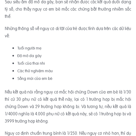
Sau siêu âm độ mờ da gáy, bạn sẽ nhận được các kết quả dưới dạng
tỷ số, cho thấy nguy cơ em bé mắc các chứng bất thường nhiễm sắc
thể.
Những thông số về nguy cơ dị tật của trẻ được tính dựa trên các dữ liệu
về:
Tuổi người mẹ
Độ mờ da gáy
Tuổi của thai nhi
Các thử nghiệm máu
Sống mũi của em bé
Nếu kết quả nói rằng nguy cơ mắc hội chứng Down của em bé là 1/30
thì cứ 30 phụ nữ có kết quả thế này, lại có 1 trường hợp bị mắc hội
chứng Down và 29 trường hợp không bị. Và tương tự, nếu kết quả là
1/4000 nghĩa là 4.000 phụ nữ có kết quả này, sẽ có 1 trường hợp bị và
3999 trường hợp không.
Nguy cơ định chuẩn trung bình là 1/250. Nếu nguy cơ nhỏ hơn, thí dụ