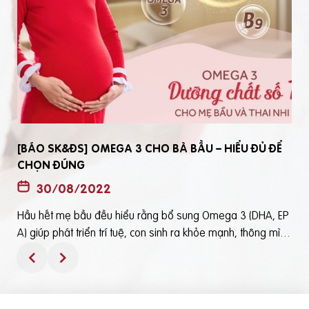
[BÁO SK&ĐS] OMEGA 3 CHO BÀ BẦU – HIỂU ĐỦ ĐỂ
CHỌN ĐÚNG
30/08/2022
Hầu hết mẹ bầu đều hiểu rằng bổ sung Omega 3 (DHA, EP
t
A) giúp phát triển trí tuệ, con sinh ra khỏe mạnh, thông mìn
ô
h. Tuy nhiên, bổ sung Omega 3 bằng cách nào? Chọn loại n
ào để an toàn và đạt hiệu quả tốt thì không phải mẹ bầu nà
o cũng hiểu rõBài viết trên báo Sức Khỏe và Đời Sống mới đ
ây phân tích những điểm quan trọng nhất, theo cách dễ nhậ