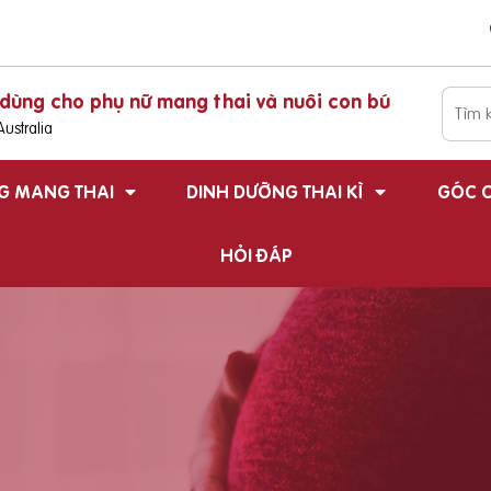
dùng cho phụ nữ mang thai và nuôi con bú
ustralia
G MANG THAI
DINH DƯỠNG THAI KÌ
GÓC C
HỎI ĐÁP