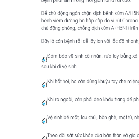
bệnh phát sinh trong thời gian tới là rất cao.
Để chủ động ngăn chặn dịch bệnh cúm A/H5N1 
bệnh viêm đường hô hấp cấp do vi rút Corona 
chủ động phòng, chống dịch cúm A (H5N1) trên 
Đây là căn bệnh rất dễ lây lan với tốc độ nhanh
Đảm bảo vệ sinh cá nhân, rửa tay bằng xà ph
sau khi đi vệ sinh.
Khi hắt hơi, ho cần dùng khuỷu tay che miệng
Khi ra ngoài, cần phải đeo khẩu trang để p
Vệ sinh bề mặt, lau chùi, bàn ghế, mặt tủ,
Theo dõi sát sức khỏe của bản thân và gia đ