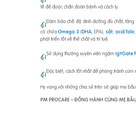
tế để được chẩn đoán bệnh và cách ly.
Đảm bảo chế độ dinh dưỡng đủ chất, tăng
có chứa
Omega 3
(
DHA
, EPA),
sắt
,
acid folic
phát triển tốt về thể chất và trí tuệ.
Sử dụng thường xuyên viên ngậm
IgYGate 
Đặc biệt, cách tốt nhất để phòng tránh cúm
Hy vọng với những chia sẻ trên sẽ giúp mẹ bầu
PM PROCARE – ĐỒNG HÀNH CÙNG MẸ BẦU