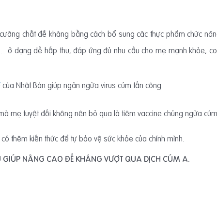
 cường chất đề kháng bằng cách bổ sung các thực phẩm chức nă
… ở dạng dễ hấp thu, đáp ứng đủ nhu cầu cho mẹ mạnh khỏe, c
F
của Nhật Bản giúp ngăn ngừa virus cúm tấn công
 mà mẹ tuyệt đối không nên bỏ qua là tiêm vaccine chủng ngừa cúm
 có thêm kiến thức để tự bảo vệ sức khỏe của chính mình.
 GIÚP NÂNG CAO ĐỀ KHÁNG VƯỢT QUA DỊCH CÚM A.