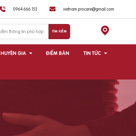
0964 666 152
vietnam.procare@gmail.com
HUYÊN GIA
ĐIỂM BÁN
TIN TỨC