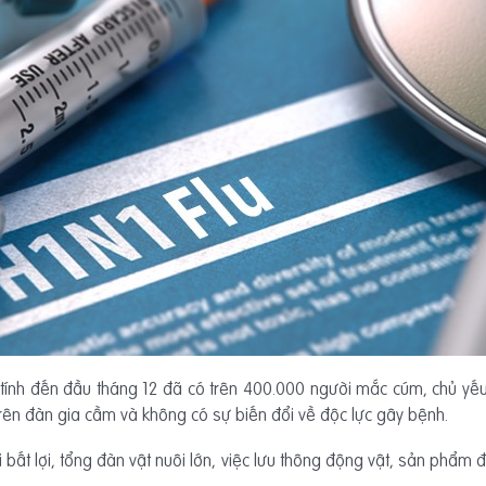
, tính đến đầu tháng 12 đã có trên 400.000 người mắc cúm, chủ 
trên đàn gia cầm và không có sự biến đổi về độc lực gây bệnh.
đổi bất lợi, tổng đàn vật nuôi lớn, việc lưu thông động vật, sản phẩm