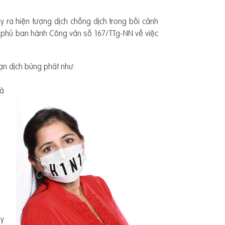
ra hiện tượng dịch chồng dịch trong bối cảnh
h phủ ban hành Công văn số 167/TTg-NN về việc
oạn dịch bùng phát như:
và
 y