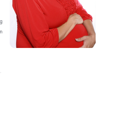
ng
on
.