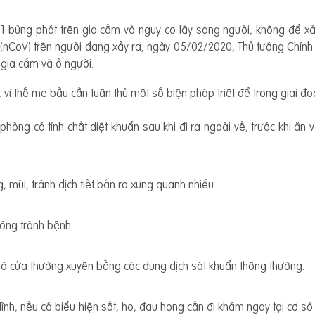
bùng phát trên gia cầm và nguy cơ lây sang người, không để xảy 
(nCoV) trên người đang xảy ra, ngày 05/02/2020, Thủ tướng Chín
gia cầm và ở người.
, vì thế mẹ bầu cần tuân thủ một số biện pháp triệt để trong giai đ
òng có tính chất diệt khuẩn sau khi đi ra ngoài về, trước khi ăn 
, mũi, tránh dịch tiết bắn ra xung quanh nhiều.
hòng tránh bệnh
 nhà cửa thường xuyên bằng các dung dịch sát khuẩn thông thường.
ình, nếu có biểu hiện sốt, ho, đau họng cần đi khám ngay tại cơ sở