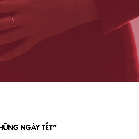
NHỮNG NGÀY TẾT”