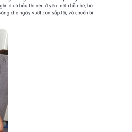
hĩ là có bầu thì nên ở yên một chỗ nhé, bà
 sàng cho ngày vượt cạn sắp tới, và chuẩn bị