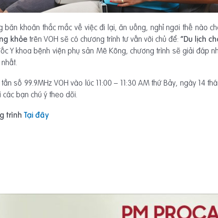
băn khoăn thắc mắc về việc đi lại, ăn uống, nghỉ ngơi thế nào ch
ng
khỏe
trên VOH sẽ có chương trình tư vấn với chủ để:
“Du lịch c
ốc Y khoa bệnh viện phụ sản Mê Kông, chương trình sẽ giải đáp 
 nhất.
tần số 99.9MHz VOH vào lúc 11:00 – 11:30 AM thứ Bảy, ngày 14 t
 các bạn chú ý theo dõi.
g trình
Tại đây