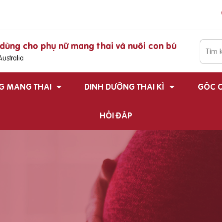
dùng cho phụ nữ mang thai và nuôi con bú
ustralia
G MANG THAI
DINH DƯỠNG THAI KÌ
GÓC C
HỎI ĐÁP