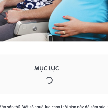
MỤC LỤC
đán sắp tới? Một số người lựa chọn thời gian này để sắm sửa, 