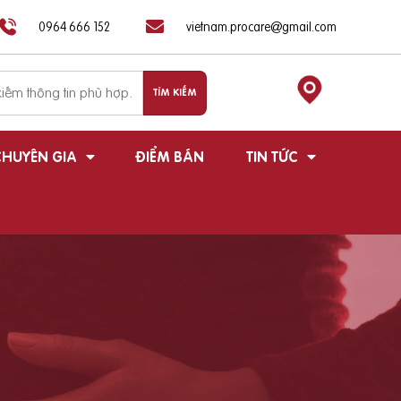
0964 666 152
vietnam.procare@gmail.com
HUYÊN GIA
ĐIỂM BÁN
TIN TỨC