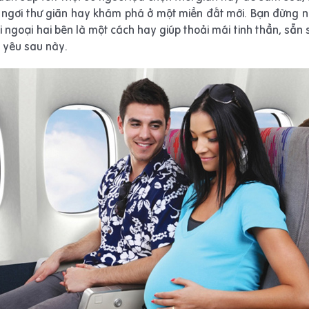
ỉ ngơi thư giãn hay khám phá ở một miền đất mới. Bạn đừng ng
i ngoại hai bên là một cách hay giúp thoải mái tinh thần, sẵn
é yêu sau này.