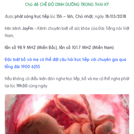
Chủ đề CHẾ ĐỘ DINH DƯỠNG TRONG THAI KỲ
được
phát sóng trực tiếp
lúc
15h – 16h, Chủ nhật,
ngày
18/03/2018
trên kênh
JoyFm
– Kênh chuyên biệt về sức khỏe của Đài Tiếng nói Việt
Nam,
tần số 98.9 MHZ (Miền Bắc), tần số 101.7 MHZ (Miền Nam)
Đặc biệt bố và mẹ có thể đặt câu hỏi trực tiếp với chuyên gia qua
tổng đài 1900 6255
Nếu không có điều kiện đón nghe trực tiếp, bố và mẹ có thể nghe phát
lại lúc
19h30
cùng ngày.