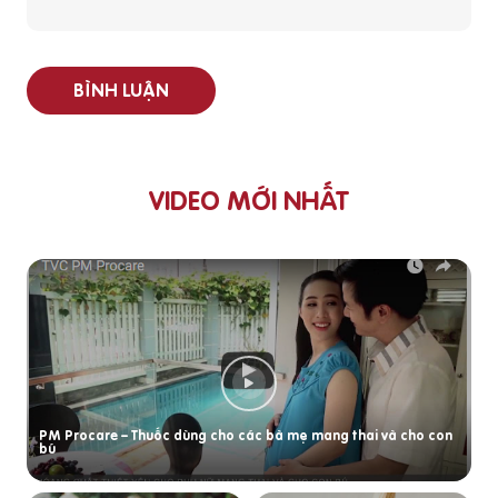
BÌNH LUẬN
VIDEO MỚI NHẤT
PM Procare – Thuốc dùng cho các bà mẹ mang thai và cho con
bú