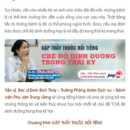
Tuy nhiên, vẫn còn nhiều trẻ sơ sinh vừa chào đời đã mắc những bệnh
lý có thể ảnh hưởng lớn đến cuộc sống của con sau này. Thật đáng
tiếc là những bệnh lý đó có thể phòng ngừa trước được, nếu mẹ đảm
bảo được chế độ dinh dưỡng hợp lý và đầy đủ trong thời kỳ mang thai.
Tiến sĩ, Bác sĩ Đinh Bích Thủy
– Trưởng Phòng khám Dịch vụ – Bệnh
viện Phụ sản Trung Ương
sẽ cùng đồng hành và chia sẻ cùng bố mẹ
những thông tin và kiến thức khoa học mới nhất về chủ đề “Chế độ
dinh dưỡng trong thai kỳ” tại:
Chương trình GẶP THẦY THUỐC NỔI TIẾNG