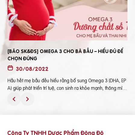
[BÁO SK&ĐS] OMEGA 3 CHO BÀ BẦU – HIỂU ĐỦ ĐỂ
CHỌN ĐÚNG
30/08/2022
Hầu hết mẹ bầu đều hiểu rằng bổ sung Omega 3 (DHA, EP
t
A) giúp phát triển trí tuệ, con sinh ra khỏe mạnh, thông mìn
ô
h. Tuy nhiên, bổ sung Omega 3 bằng cách nào? Chọn loại n
ào để an toàn và đạt hiệu quả tốt thì không phải mẹ bầu nà
o cũng hiểu rõBài viết trên báo Sức Khỏe và Đời Sống mới đ
ây phân tích những điểm quan trọng nhất, theo cách dễ nhậ
n biết nhất giúp mẹ dễ dàng áp dụng và chọn lựa được Om
Công Ty TNHH Dược Phẩm Đông Đô
e
ega 3 (DHA,EPA) tốt - phù hợp với mình.Theo đó, mẹ bầu cầ