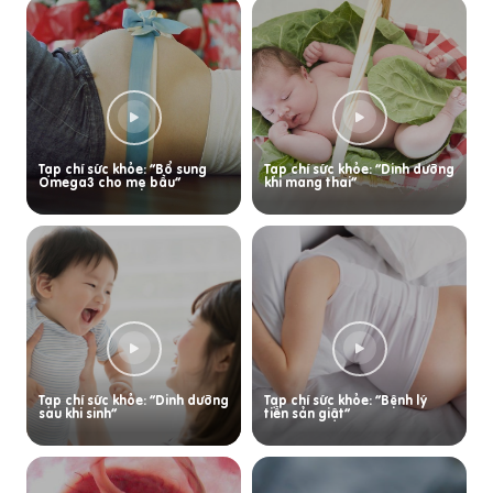
Tạp chí sức khỏe: “Bổ sung
Tạp chí sức khỏe: “Dinh dưỡng
Omega3 cho mẹ bầu”
khi mang thai”
Tạp chí sức khỏe: “Dinh dưỡng
Tạp chí sức khỏe: “Bệnh lý
sau khi sinh”
tiền sản giật”