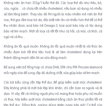
Không nên ăn hơn 255g/1 tuần thịt đỏ: Các loại thịt đỏ như trâu, bò,
cừu, ngứa… có chứa rất nhiều cholesterol, nếu bạn sử dụng nó nhiều
sẽ làm tăng bệnh. Thay vào đó thì người bị máu nhiễm mỡ nên ăn thịt
nạc, thịt gia cầm loại bỏ da, đặc biệt nên ăn cá nhiều hơn thịt để có thể
thu nhận được acid béo hệ Omega-3, loại acid béo này có tác dụng
bảo vệ tim mạch. Một số loại cá rất tốt như cá hồi, cá mòi, cá trích, cá
ngừ và cá thu…
Không ăn tối quá muộn: Không ăn tối quá muộn nhất là với thức ăn
nhiều đạm bởi rất khó tiêu hoá & sẽ làm cholesterol đọng lại trên
thành động mạch dẫn tới xơ vữa động mạch.
Bổ sung viên bổ tổng hợp có chứa DHA, EPA như PM Procare diamond
mỗi ngày vừa để cung cấp đủ dưỡng chất, vừa giúp bảo vệ tim mạch.
Các bà bầu cũng cần tập thể dục để giúp kiểm soát mức cholesterol.
Đây không phải là một bài tập khó khăn, chỉ cần bạn ra ngoài và đi
dạo. Vì vậy, tất cả những người phụ nữ mang thai hoặc phụ nữ muốn
có thai, hãy kiểm soát mức cholesterol bằng cách ăn thực phẩm tốt và
tập thể dục. Đồng thời, ngừng dùng statin ngay bây giờ! Cơ thể của