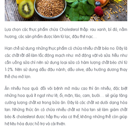
Lựa chọn các thực phẩm chứa Cholesterol thấp: rau xanh, bí đỏ, nấm
hương, các sản phẩm được làm từ lạc, đậu thịt nạc…
Hạn chế sử dụng những thực phẩm có chứa nhiều chất béo no: Đây là
các chất rất dễ làm tắc động mạch như: mỡ động vật và sữa. Nếu như
cần uống sữa chỉ nên sử dụng loại sữa có hàm lượng chất béo chỉ từ
1-2%. Nên sử dụng dầu đậu nành, dầu olive, dầu hướng dương thay
thế cho mỡ lợn.
Ăn nhiều hoa quả: đối với bệnh mỡ máu cao thì ăn nhiều, đặc biệt
những hoa quả ít ngọt như lê, ổi, mận, táo, cam, bưởi… sẽ giúp tăng
cường lượng chất xơ trong bữa ăn. Đây là các chất xơ dưới dạng hòa
tan. Những thức ăn có chứa nhiều chất xơ hòa tan sẽ làm giảm chất
béo & cholesterol được hấp thụ vào cơ thể, không những thế còn giúp
hệ tiêu hóa được hỗ trợ và cải thiện.