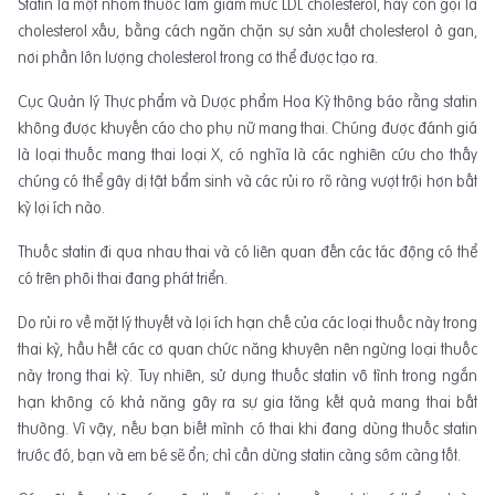
Statin là một nhóm thuốc làm giảm mức LDL cholesterol, hay còn gọi là
cholesterol xấu, bằng cách ngăn chặn sự sản xuất cholesterol ở gan,
nơi phần lớn lượng cholesterol trong cơ thể được tạo ra.
Cục Quản lý Thực phẩm và Dược phẩm Hoa Kỳ thông báo rằng statin
không được khuyến cáo cho phụ nữ mang thai. Chúng được đánh giá
là loại thuốc mang thai loại X, có nghĩa là các nghiên cứu cho thấy
chúng có thể gây dị tật bẩm sinh và các rủi ro rõ ràng vượt trội hơn bất
kỳ lợi ích nào.
Thuốc statin đi qua nhau thai và có liên quan đến các tác động có thể
có trên phôi thai đang phát triển.
Do rủi ro về mặt lý thuyết và lợi ích hạn chế của các loại thuốc này trong
thai kỳ, hầu hết các cơ quan chức năng khuyên nên ngừng loại thuốc
này trong thai kỳ. Tuy nhiên, sử dụng thuốc statin vô tình trong ngắn
hạn không có khả năng gây ra sự gia tăng kết quả mang thai bất
thường. Vì vậy, nếu bạn biết mình có thai khi đang dùng thuốc statin
trước đó, bạn và em bé sẽ ổn; chỉ cần dừng statin càng sớm càng tốt.