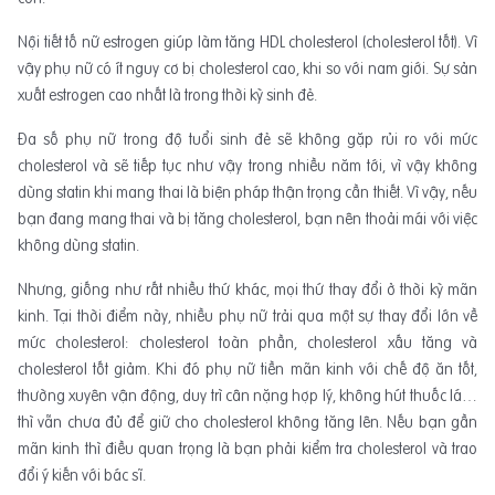
Nội tiết tố nữ estrogen giúp làm tăng HDL cholesterol (cholesterol tốt). Vì
vậy phụ nữ có ít nguy cơ bị cholesterol cao, khi so với nam giới. Sự sản
xuất estrogen cao nhất là trong thời kỳ sinh đẻ.
Đa số phụ nữ trong độ tuổi sinh đẻ sẽ không gặp rủi ro với mức
cholesterol và sẽ tiếp tục như vậy trong nhiều năm tới, vì vậy không
dùng statin khi mang thai là biện pháp thận trọng cần thiết. Vì vậy, nếu
bạn đang mang thai và bị tăng cholesterol, bạn nên thoải mái với việc
không dùng statin.
Nhưng, giống như rất nhiều thứ khác, mọi thứ thay đổi ở thời kỳ mãn
kinh. Tại thời điểm này, nhiều phụ nữ trải qua một sự thay đổi lớn về
mức cholesterol: cholesterol toàn phần, cholesterol xấu tăng và
cholesterol tốt giảm. Khi đó phụ nữ tiền mãn kinh với chế độ ăn tốt,
thường xuyên vận động, duy trì cân nặng hợp lý, không hút thuốc lá…
thì vẫn chưa đủ để giữ cho cholesterol không tăng lên. Nếu bạn gần
mãn kinh thì điều quan trọng là bạn phải kiểm tra cholesterol và trao
đổi ý kiến với bác sĩ.