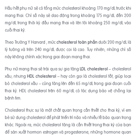
Hầu hết phụ nữ sẽ có tổng mức cholesterol khoảng 170 mg/dL trước khi
mang thai. Chỉ số này sẽ dao động trong khoảng 175 mg/dL đến 200
mg/dL trong thời kỳ đầu mang thai và lên tới khoảng 250 mg/dL vào
cuối thai kỳ.
Theo Trường Y Harvard , mức
cholesterol toàn phần
dưới 200 mg/dL là
lý tưởng và trên 240 mg/dL được coi là cao. Tuy nhiên, những chỉ số
này không chính xác trong giai đoạn mang thai.
Phụ nữ mang thai sẽ trải qua sự gia tăng
LDL cholesterol
– cholesterol
xấu, nhưng
HDL cholesterol
– hay còn gọi là cholesterol tốt, giúp loại
bỏ cholesterol xấu – cũng tăng lên đến 65 mg/dL trong giai đoạn cuối
thai kỳ. HDL cholesterol trên 60 mg/dL có tác dụng bảo vệ chống lại
bệnh tim.
Cholesterol thực sự là một chất quan trọng cần thiết cho thai kỳ, vì em
bé sử dụng cholesterol để phát triển trí não và nhiều tế bào quan trọng
khác. Ngoài ra, mức cholesterol tăng là cần thiết trong thai kỳ của bạn
để sản xuất hormon estrogen và progesterone, những hormone quan