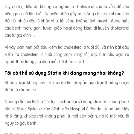
Tuy nhiên, điều đó không có nghĩa là cholesterol cao là vấn đề của
riêng phụ nữ lớn tuổi. Nguyên nhân gây ra chứng cholesterol cao còn
đến từ nhiều yếu tố khác như: lối sống không lành mạnh; đang mắc
các bệnh thận, gan, tuyến giáp hoạt động kém; di truyền cholesterol
cao từ gia đình…
Vì vậy bạn nên bắt đầu kiểm tra cholesterol ở tuổi 20, và nên bắt đầu
kiểm tra cholesterol ở tuổi càng sớm càng tốt, đặc biệt nếu bạn có
người thân trong gia đình mắc bệnh tim mạch.
Tôi có thể sử dụng Statin khi đang mang thai không?
Không, bạn không nên. Đó là câu trả lời ngắn gọn bạn thường nhận
được từ các bác sĩ.
Nhưng câu hỏi thực sự là: Tại sao bạn lại sử dụng statin khi mang thai?
Bác sĩ Stuart Spitalnic của Bệnh viện Newport ở Rhode Island hỏi. Hãy
nhớ rằng, cholesterol không phải là một căn bệnh, nó là một yếu tố
nguy cơ gây bệnh.