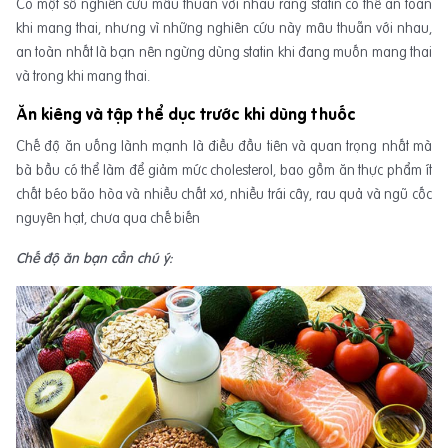
Có một số nghiên cứu mâu thuẫn với nhau rằng statin có thể an toàn
khi mang thai, nhưng vì những nghiên cứu này mâu thuẫn với nhau,
an toàn nhất là bạn nên ngừng dùng statin khi đang muốn mang thai
và trong khi mang thai.
Ăn kiêng và tập thể dục trước khi dùng thuốc
Chế độ ăn uống lành mạnh là điều đầu tiên và quan trọng nhất mà
bà bầu có thể làm để giảm mức cholesterol, bao gồm ăn thực phẩm ít
chất béo bão hòa và nhiều chất xơ, nhiều trái cây, rau quả và ngũ cốc
nguyên hạt, chưa qua chế biến
Chế độ ăn bạn cần chú ý: