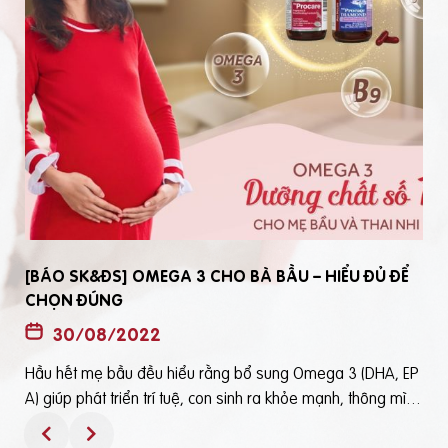
[BÁO SK&ĐS] OMEGA 3 CHO BÀ BẦU – HIỂU ĐỦ ĐỂ
CHỌN ĐÚNG
30/08/2022
Hầu hết mẹ bầu đều hiểu rằng bổ sung Omega 3 (DHA, EP
t
A) giúp phát triển trí tuệ, con sinh ra khỏe mạnh, thông mìn
ô
h. Tuy nhiên, bổ sung Omega 3 bằng cách nào? Chọn loại n
ào để an toàn và đạt hiệu quả tốt thì không phải mẹ bầu nà