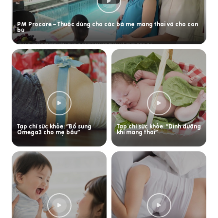
PM Procare – Thuốc dùng cho các bà mẹ mang thai và cho con
bú
Tạp chí sức khỏe: “Bổ sung
Tạp chí sức khỏe: “Dinh dưỡng
Omega3 cho mẹ bầu”
khi mang thai”