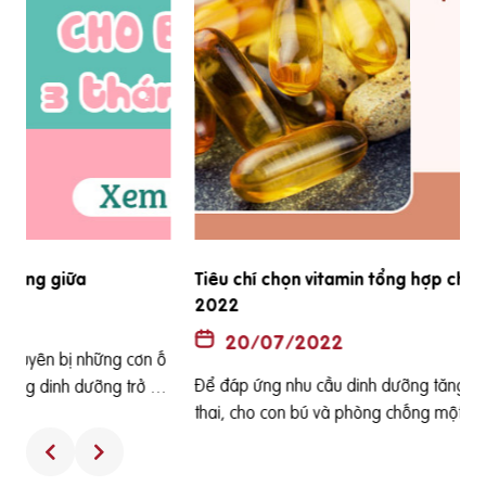
Tiêu chí chọn vitamin tổng hợp cho bà bầu tốt nhất
2022
20/07/2022
Để đáp ứng nhu cầu dinh dưỡng tăng lên của phụ nữ mang
ê
thai, cho con bú và phòng chống một số bệnh thường gặp
h
ở bà bầu cũng như các dị tật của thai nhi thì các loại viên uố
ng tổng hợp dành cho bà bầu thường được bác sỹ sản kho