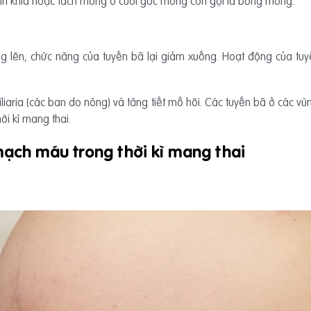
nh khía hoặc tách móng ở cuối gốc móng còn gọi là bong móng.
g lên, chức năng của tuyến bã lại giảm xuống. Hoạt động của tu
aria (các ban do nóng) và tăng tiết mồ hôi. Các tuyến bã ở các vù
ời kì mang thai.
mạch máu trong thời kì mang thai