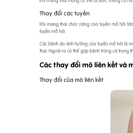
Khi mang thai móng có thể bị dòn, móng có rã
Thay đổi các tuyến
Khi mang thai chức năng của tuyến mồ hôi tăn
tuyến mồ hôi.
Các bệnh do ảnh hưởng của tuyến mồ hôi là mili
thai. Ngoài ra có thể gặp bệnh trứng cá trong th
Các thay đổi mô liên kết và 
Thay đổi của mô liên kết