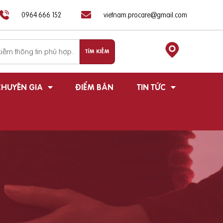
0964 666 152
vietnam.procare@gmail.com
HUYÊN GIA
ĐIỂM BÁN
TIN TỨC