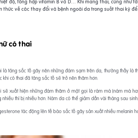
iệt độ, tổng hợp vitamin B và D… Khi mang thai, cũng như tấ
n thức về các thay đổi và bệnh ngoài da trong suốt thai kỳ 
nữ có thai
 thai là tăng sắc tố gây nên những đám sạm trên da, thường thấy l
c khi có thai đã tăng sắc tố sẽ trở nên thâm hơn.
 sẽ xuất hiện những đám thâm ở mặt gọi là rám má (nám má hay
hiều thì bị nhiều hơn. Nám da có thể giảm dần vài tháng sau sinh, nh
esterone tác động lên tế bào sắc tố gây sản xuất nhiều melanin h