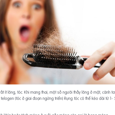
ất ít lông, tóc. Khi mang thai, một số người thấy lông ở mặt, cánh t
 telogen (tóc ở giai đoạn ngừng triển) Rụng tóc có thể kéo dài từ 1- 