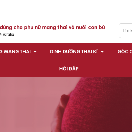
dùng cho phụ nữ mang thai và nuôi con bú
ustralia
G MANG THAI
DINH DƯỠNG THAI KÌ
GÓC C
HỎI ĐÁP