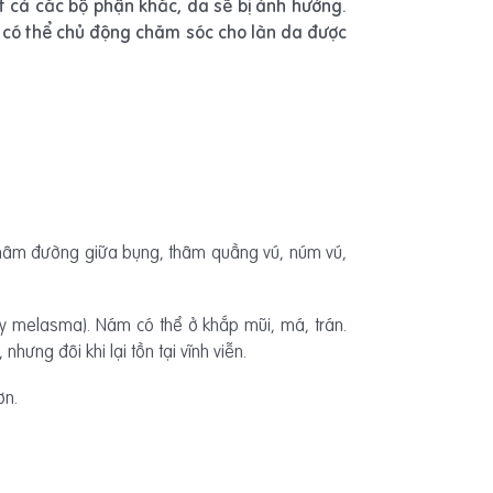
t cả các bộ phận khác, da sẽ bị ảnh hưởng.
để có thể chủ động chăm sóc cho làn da được
à thâm đường giữa bụng, thâm quầng vú, núm vú,
 melasma). Nám có thể ở khắp mũi, má, trán.
ưng đôi khi lại tồn tại vĩnh viễn.
ơn.