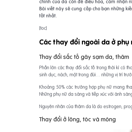
chính của da còn để điều hòa, cảm nhận nh
Bài viết này sẽ cung cấp cho bạn những kiế
tốt nhất.
[toc]
Các thay đổi ngoài da ở phụ 
Thay đổi sắc tố gây sạm da, thâm
Phần lớn các thay đổi sắc tố trong thời kì có
sinh dục, nách, mặt trong đùi… những vị trí trướ
Khoảng 50% các trường hợp phụ nữ mang thai
Những phụ nữ da sáng và tiếp xúc với ánh sáng n
Nguyên nhân của thâm da là do estrogen, prog
Thay đổi ở lông, tóc và móng