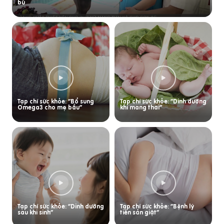
bú
Tạp chí sức khỏe: “Bổ sung
Tạp chí sức khỏe: “Dinh dưỡng
Omega3 cho mẹ bầu”
khi mang thai”
Tạp chí sức khỏe: “Dinh dưỡng
Tạp chí sức khỏe: “Bệnh lý
sau khi sinh”
tiền sản giật”