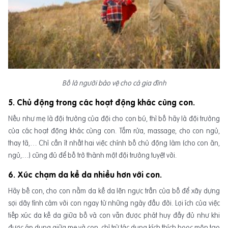
Bố là người bảo vệ cho cả gia đình
5. Chủ động trong các hoạt động khác cùng con.
Nếu như mẹ là đội trưởng của đội cho con bú, thì bố hãy là đội trưởng
của các hoạt động khác cùng con. Tắm rửa, massage, cho con ngủ,
thay tã,… Chỉ cần ít nhất hai việc chính bố chủ động làm (cho con ăn,
ngủ,…) cũng đủ để bố trở thành một đội trưởng tuyệt vời.
6. Xúc chạm da kề da nhiều hơn với con.
Hãy bế con, cho con nằm da kề da lên ngực trần của bố để xây dựng
sợi dây tình cảm với con ngay từ những ngày đầu đời. Lợi ích của việc
tiếp xúc da kề da giữa bố và con vẫn được phát huy đầy đủ như khi
được áp dụng giữa mẹ và con, chỉ trừ tác dụng kích thích hooc môn tạo