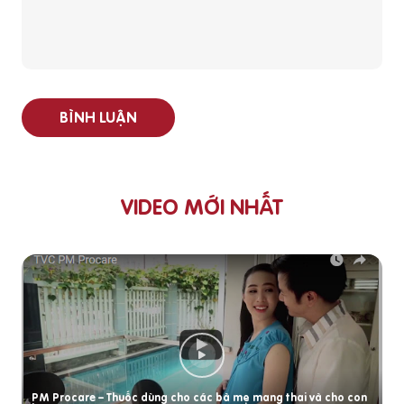
BÌNH LUẬN
VIDEO MỚI NHẤT
PM Procare – Thuốc dùng cho các bà mẹ mang thai và cho con