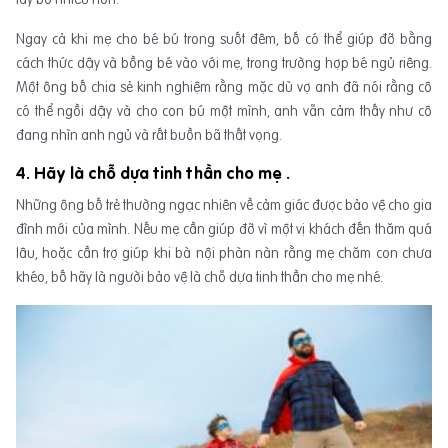
Ngay cả khi mẹ cho bé bú trong suốt đêm, bố có thể giúp đỡ bằng
cách thức dậy và bồng bé vào với mẹ, trong trường hợp bé ngủ riêng.
Một ông bố chia sẻ kinh nghiệm rằng mặc dù vợ anh đã nói rằng cô
có thể ngồi dậy và cho con bú một mình, anh vẫn cảm thấy như cô
đang nhìn anh ngủ và rất buồn bã thất vọng.
4. Hãy là chỗ dựa tinh thần cho mẹ .
Những ông bố trẻ thường ngạc nhiên về cảm giác được bảo vệ cho gia
đình mới của mình. Nếu mẹ cần giúp đỡ vì một vị khách đến thăm quá
lâu, hoặc cần trợ giúp khi bà nội phàn nàn rằng mẹ chăm con chưa
khéo, bố hãy là người bảo vệ là chỗ dựa tinh thần cho mẹ nhé.