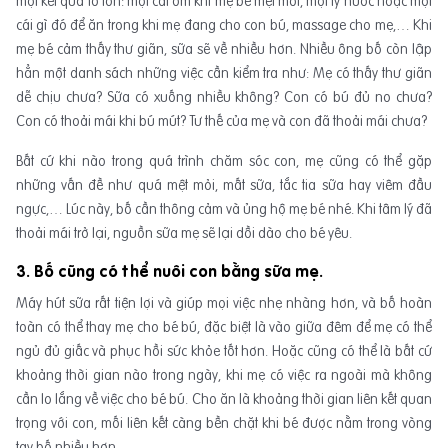
một kết quả to lớn: một cái ôm khi mẹ bé mệt mỏi, một ly nước hoặc một
cái gì đó để ăn trong khi mẹ đang cho con bú, massage cho mẹ,… Khi
mẹ bé cảm thấy thư giãn, sữa sẽ về nhiều hơn. Nhiều ông bố còn lập
hẳn một danh sách những việc cần kiểm tra như: Mẹ có thấy thư giãn
dễ chịu chưa? Sữa có xuống nhiều không? Con có bú đủ no chưa?
Con có thoải mái khi bú mút? Tư thế của mẹ và con đã thoải mái chưa?
Bất cứ khi nào trong quá trình chăm sóc con, mẹ cũng có thể gặp
những vấn đề như quá mệt mỏi, mất sữa, tắc tia sữa hay viêm đầu
ngực,… Lúc này, bố cần thông cảm và ủng hộ mẹ bé nhé. Khi tâm lý đã
thoải mái trở lại, nguồn sữa mẹ sẽ lại dồi dào cho bé yêu.
3. Bố cũng có thể nuôi con bằng sữa mẹ.
Máy hút sữa rất tiện lợi và giúp mọi việc nhẹ nhàng hơn, và bố hoàn
toàn có thể thay mẹ cho bé bú, đặc biệt là vào giữa đêm để mẹ có thể
ngủ đủ giấc và phục hồi sức khỏe tốt hơn. Hoặc cũng có thể là bất cứ
khoảng thời gian nào trong ngày, khi mẹ có việc ra ngoài mà không
cần lo lắng về việc cho bé bú. Cho ăn là khoảng thời gian liên kết quan
trọng với con, mối liên kết càng bền chặt khi bé được nằm trong vòng
tay bố nhiều hơn.