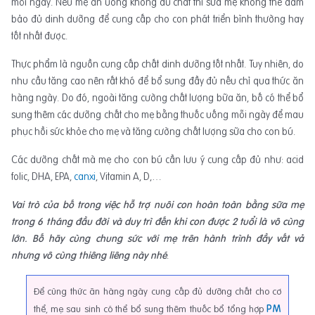
mỗi ngày. Nếu mẹ ăn uống không đủ chất thì sữa mẹ không thể đảm
bảo đủ dinh dưỡng để cung cấp cho con phát triển bình thường hay
tốt nhất được.
Thực phẩm là nguồn cung cấp chất dinh dưỡng tốt nhất. Tuy nhiên, do
nhu cầu tăng cao nên rất khó để bổ sung đầy đủ nếu chỉ qua thức ăn
hàng ngày. Do đó, ngoài tăng cường chất lượng bữa ăn, bố có thể bổ
sung thêm các dưỡng chất cho mẹ bằng thuốc uống mỗi ngày để mau
phục hồi sức khỏe cho mẹ và tăng cường chất lượng sữa cho con bú.
Các dưỡng chất mà mẹ cho con bú cần lưu ý cung cấp đủ như: acid
folic, DHA, EPA,
canxi
, Vitamin A, D,…
Vai trò của bố trong việc hỗ trợ nuôi con hoàn toàn bằng sữa mẹ
trong 6 tháng đầu đời và duy trì đến khi con được 2 tuổi là vô cùng
lớn. Bố hãy cùng chung sức với mẹ trên hành trình đầy vất vả
nhưng vô cùng thiêng liêng này nhé
.
Để cùng thức ăn hàng ngày cung cấp đủ dưỡng chất cho cơ
thể, mẹ sau sinh có thể bổ sung thêm thuốc bổ tổng hợp
PM