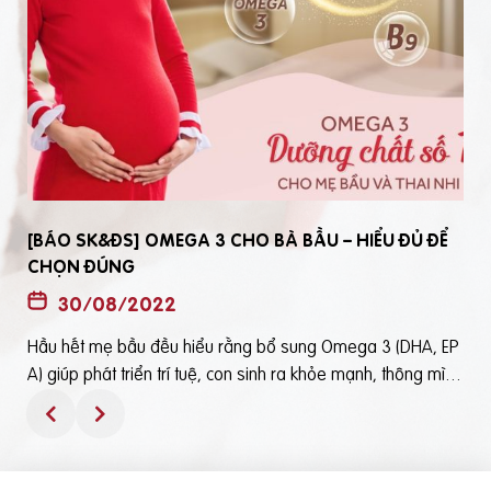
[BÁO SK&ĐS] OMEGA 3 CHO BÀ BẦU – HIỂU ĐỦ ĐỂ
CHỌN ĐÚNG
30/08/2022
Hầu hết mẹ bầu đều hiểu rằng bổ sung Omega 3 (DHA, EP
t
A) giúp phát triển trí tuệ, con sinh ra khỏe mạnh, thông mìn
ô
h. Tuy nhiên, bổ sung Omega 3 bằng cách nào? Chọn loại n
ào để an toàn và đạt hiệu quả tốt thì không phải mẹ bầu nà
o cũng hiểu rõBài viết trên báo Sức Khỏe và Đời Sống mới đ
ây phân tích những điểm quan trọng nhất, theo cách dễ nhậ