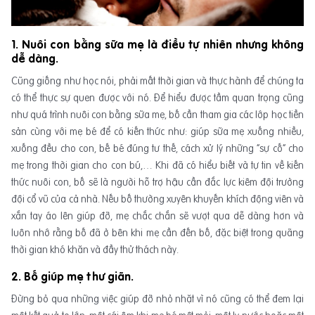
1. Nuôi con bằng sữa mẹ là điều tự nhiên nhưng không
dễ dàng.
Cũng giống như học nói, phải mất thời gian và thực hành để chúng ta
có thể thực sự quen được với nó. Để hiểu được tầm quan trọng cũng
như quá trình nuôi con bằng sữa mẹ, bố cần tham gia các lớp học tiền
sản cùng với mẹ bé để có kiến thức như: giúp sữa mẹ xuống nhiều,
xuống đều cho con, bế bé đúng tư thế, cách xử lý những “sự cố” cho
mẹ trong thời gian cho con bú,… Khi đã có hiểu biết và tự tin về kiến
thức nuôi con, bố sẽ là người hỗ trợ hậu cần đắc lực kiêm đội trưởng
đội cổ vũ của cả nhà. Nếu bố thường xuyên khuyến khích động viên và
xắn tay áo lên giúp đỡ, mẹ chắc chắn sẽ vượt qua dễ dàng hơn và
luôn nhớ rằng bố đã ở bên khi mẹ cần đến bố, đặc biệt trong quãng
thời gian khó khăn và đầy thử thách này.
2. Bố giúp mẹ thư giãn.
Đừng bỏ qua những việc giúp đỡ nhỏ nhặt vì nó cũng có thể đem lại