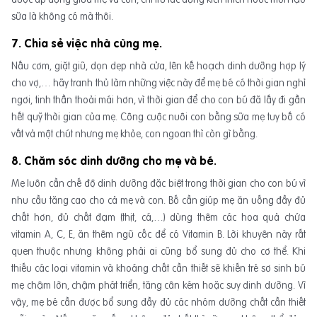
sữa là không có mà thôi.
7. Chia sẻ việc nhà cùng mẹ.
Nấu cơm, giặt giũ, dọn dẹp nhà cửa, lên kế hoạch dinh dưỡng hợp lý
cho vợ,… hãy tranh thủ làm những việc này để mẹ bé có thời gian nghỉ
ngơi, tinh thần thoải mái hơn, vì thời gian để cho con bú đã lấy đi gần
hết quỹ thời gian của mẹ. Công cuộc nuôi con bằng sữa mẹ tuy bố có
vất vả một chút nhưng mẹ khỏe, con ngoan thì còn gì bằng.
8. Chăm sóc dinh dưỡng cho mẹ và bé.
Mẹ luôn cần chế độ dinh dưỡng đặc biệt trong thời gian cho con bú vì
nhu cầu tăng cao cho cả mẹ và con. Bố cần giúp mẹ ăn uống đầy đủ
chất hơn, đủ chất đạm (thịt, cá,…) dùng thêm các hoa quả chứa
vitamin A, C, E, ăn thêm ngũ cốc để có Vitamin B. Lời khuyên này rất
quen thuộc nhưng không phải ai cũng bổ sung đủ cho cơ thể. Khi
thiếu các loại vitamin và khoáng chất cần thiết sẽ khiến trẻ sơ sinh bú
mẹ chậm lớn, chậm phát triển, tăng cân kém hoặc suy dinh dưỡng. Vì
vậy, mẹ bé cần được bổ sung đầy đủ các nhóm dưỡng chất cần thiết