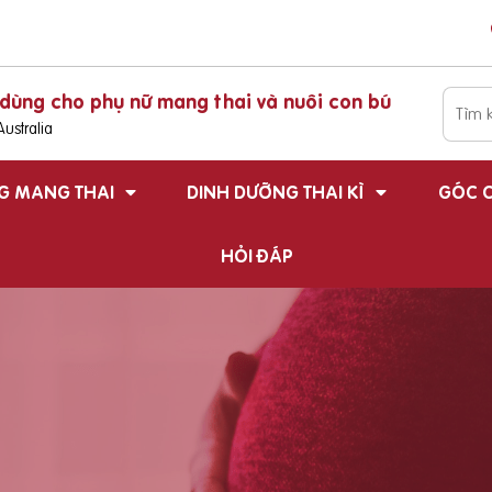
dùng cho phụ nữ mang thai và nuôi con bú
ustralia
G MANG THAI
DINH DƯỠNG THAI KÌ
GÓC C
HỎI ĐÁP