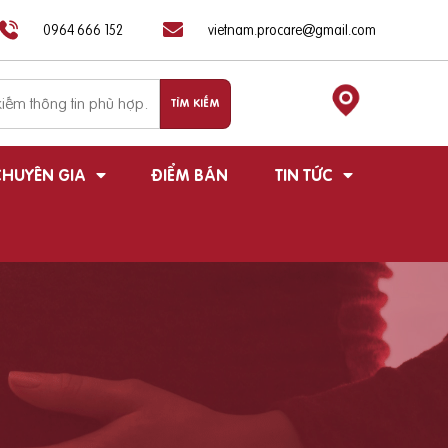
0964 666 152
vietnam.procare@gmail.com
HUYÊN GIA
ĐIỂM BÁN
TIN TỨC