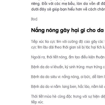
riêng. Đối với các mẹ bầu, làn da vốn dĩ đã
dưới đây sẽ giúp bạn hiểu hơn về cách chă
[toc]
Nắng nóng gây hại gì cho da
Tiếp xúc tia cực tím với cường độ cao gây các
cực tím lâu dài theo thời gian sẽ bị tác hại tíc
Ngoài ra, thời tiết nóng, ẩm tạo điều kiện thuận
Bệnh da do vi khuẩn, ký sinh trùng: mụn trứng 
Bệnh da do siêu vi: nắng nóng, oi bức, dễ làm 
Bệnh da do vi nấm: lang ben, hắc lào, nấm k
Thời tiết mùa hè cũng đặc trưng với sự hiện d
tiếp xúc.