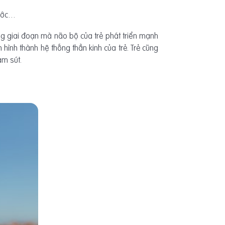
nước…
hững giai đoạn mà não bộ của trẻ phát triển mạnh
h hình thành hệ thống thần kinh của trẻ. Trẻ cũng
ảm sút.