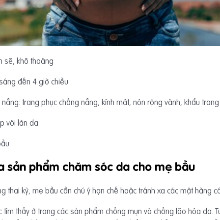
h sẽ, khô thoáng
 sáng đến 4 giờ chiều
ời nắng: trang phục chống nắng, kính mát, nón rộng vành, khẩu tran
p với làn da
bầu.
ua sản phẩm chăm sóc da cho mẹ bầu
thai kỳ, mẹ bầu cần chú ý hạn chế hoặc tránh xa các mặt hàng có
 tìm thấy ở trong các sản phẩm chống mụn và chống lão hóa da. Tu