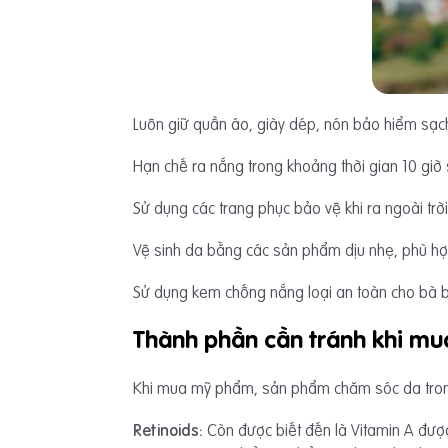
Luôn giữ quần áo, giày dép, nón bảo hiểm sạc
Hạn chế ra nắng trong khoảng thời gian 10 giờ
Sử dụng các trang phục bảo vệ khi ra ngoài tr
Vệ sinh da bằng các sản phẩm dịu nhẹ, phù hợ
Sử dụng kem chống nắng loại an toàn cho bà 
Thành phần cần tránh khi m
Khi mua mỹ phẩm, sản phẩm chăm sóc da trong 
Retinoids:
Còn được biết đến là Vitamin A được