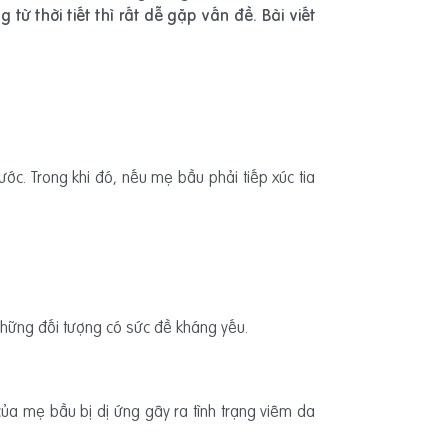
từ thời tiết thì rất dễ gặp vấn đề. Bài viết
ớc. Trong khi đó, nếu mẹ bầu phải tiếp xúc tia
 những đối tượng có sức đề kháng yếu.
của mẹ bầu bị dị ứng gây ra tình trạng viêm da