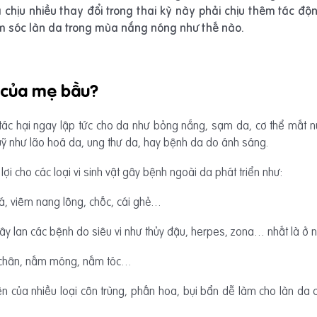
 chịu nhiều thay đổi trong thai kỳ này phải chịu thêm tác động 
m sóc làn da trong mùa nắng nóng như thế nào.
 của mẹ bầu?
 tác hại ngay lập tức cho da như bỏng nắng, sạm da, cơ thể mất nư
h luỹ như lão hoá da, ung thư da, hay bệnh da do ánh sáng.
 lợi cho các loại vi sinh vật gây bệnh ngoài da phát triển như:
cá, viêm nang lông, chốc, cái ghẻ…
lây lan các bệnh do siêu vi như thủy đậu, herpes, zona… nhất là ở
ẽ chân, nấm móng, nấm tóc…
iện của nhiều loại côn trùng, phấn hoa, bụi bẩn dễ làm cho làn da 