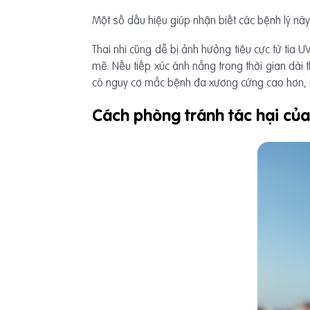
Một số dấu hiệu giúp nhận biết các bệnh lý n
Thai nhi cũng dễ bị ảnh hưởng tiêu cực từ tia U
mẽ. Nếu tiếp xúc ánh nắng trong thời gian dài th
có nguy cơ mắc bệnh đa xương cứng cao hơn, rố
Cách phòng tránh tác hại của 