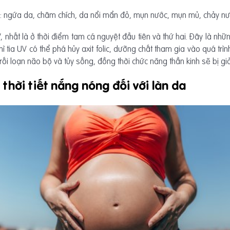
ày: ngứa da, châm chích, da nổi mẩn đỏ, mụn nước, mụn mủ, chảy 
V, nhất là ở thời điểm tam cá nguyệt đầu tiên và thứ hai. Đây là n
ì tia UV có thể phá hủy axit folic, dưỡng chất tham gia vào quá trìn
i loạn não bộ và tủy sống, đồng thời chức năng thần kinh sẽ bị gi
thời tiết nắng nóng đối với làn da