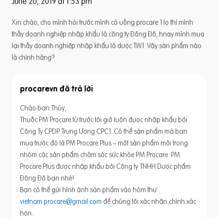
June 20, 2019 at 1:53 pm
Xin chào, cho mình hỏi trước mình có uống procare 1 lọ thì mình
thấy doanh nghiệp nhập khẩu là công ty Đông Đô, hnay mình mua
lại thấy doanh nghiệp nhập khẩu là dược TW1. Vậy sản phẩm nào
là chính hãng?
procarevn
Chào bạn Thúy,
Thuốc PM Procare từ trước tới giờ luôn được nhập khẩu bởi
Công Ty CPDP Trung Ương CPC1. Có thể sản phẩm mà bạn
mua trước đó là PM Procare Plus – một sản phẩm mới trong
nhóm các sản phẩm chăm sóc sức khỏe PM Procare. PM
Procare Plus được nhập khẩu bởi Công ty TNHH Dược phẩm
Đông Đô bạn nhé!
Bạn có thể gửi hình ảnh sản phẩm vào hòm thư
vietnam.procare@gmail.com
để chúng tôi xác nhận chính xác
hơn.