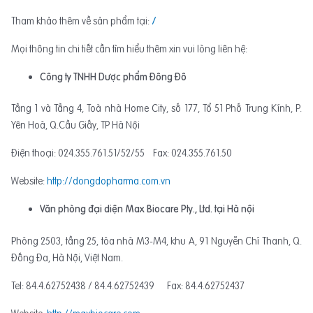
Tham khảo thêm về sản phẩm tại:
/
Mọi thông tin chi tiết cần tìm hiểu thêm xin vui lòng liên hệ:
Công ty TNHH Dược phẩm Đông Đô
Tầng 1 và Tầng 4, Toà nhà Home City, số 177, Tổ 51 Phố Trung Kính, P.
Yên Hoà, Q.Cầu Giấy, TP Hà Nội
Điện thoại: 024.355.761.51/52/55 Fax: 024.355.761.50
Website:
http://dongdopharma.com.vn
Văn phòng đại diện Max Biocare Pty., Ltd. tại Hà nội
Phòng 2503, tầng 25, tòa nhà M3-M4, khu A, 91 Nguyễn Chí Thanh, Q.
Đống Đa, Hà Nội, Việt Nam.
Tel: 84.4.62752438 / 84.4.62752439 Fax: 84.4.62752437