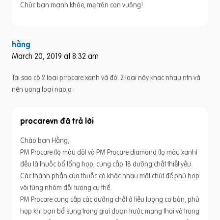
Chúc bạn mạnh khỏe, mẹ tròn con vuông!
hằng
March 20, 2019 at 8:32 am
Tai sao có 2 loại prrocare xanh và đỏ. 2 loại này khac nhau ntn và
nên uong loại nao a
procarevn
Chào bạn Hằng,
PM Procare (lọ màu đỏ) và PM Procare diamond (lọ màu xanh)
đều là thuốc bổ tổng hợp, cung cấp 18 dưỡng chất thiết yếu.
Các thành phần của thuốc có khác nhau một chút để phù hợp
với từng nhóm đối tượng cụ thể.
PM Procare cung cấp các dưỡng chất ở liều lượng cơ bản, phù
hợp khi bạn bổ sung trong giai đoạn trước mang thai và trong