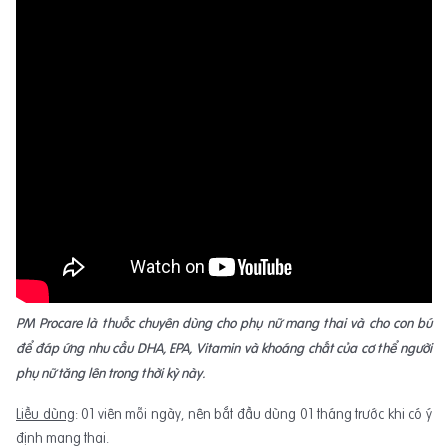
PM Procare là thuốc chuyên dùng cho phụ nữ mang thai và cho con bú
để đáp ứng nhu cầu DHA, EPA, Vitamin và khoáng chất của cơ thể người
phụ nữ tăng lên trong thời kỳ này.
Liều dùng
: 01 viên mỗi ngày, nên bắt đầu dùng 01 tháng trước khi có ý
định mang thai.