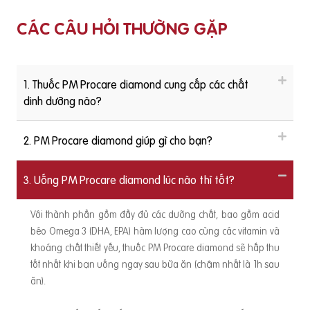
thêm ạ. được BS.CKII Đỗ Thị Ngọc Diệp – Chủ tịch Hội Dinh d
CÁC CÂU HỎI THƯỜNG GẶP
ưỡng và Thực phẩm TP. HCM trả lời như sau: https://youtu.
,
be/NW6_2l14iDM
i
1. Thuốc PM Procare diamond cung cấp các chất
dinh dưỡng nào?
n
2. PM Procare diamond giúp gì cho bạn?
3. Uống PM Procare diamond lúc nào thì tốt?
Với thành phần gồm đầy đủ các dưỡng chất, bao gồm acid
béo Omega 3 (DHA, EPA) hàm lượng cao cùng các vitamin và
khoáng chất thiết yếu, thuốc PM Procare diamond sẽ hấp thu
ư
tốt nhất khi bạn uống ngay sau bữa ăn (chậm nhất là 1h sau
ăn).
t