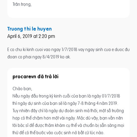
Trân trọng,
Truong thi le huyen
April 6, 2019 at 2:20 pm
E co chu ki kinh cuoi vao ngay 1/7/2018 vay ngay sinh cua e duoc đu
đoan co phai ngay 8/4/2019 ko ak.
procarevn
Chào bạn,
Nếu ngày đầu trong kỳ kinh cuối của bạn là ngày 01/7/2018
thì ngày dự sinh của bạn sẽ là ngày 7-8 tháng 4 năm 2019.
Tuy nhiên đây chỉ là ngày dự đoán sinh mà thôi, một số trường
hợp có thể chậm hơn một vài ngày. Mặc dù vậy, bạn vẫn nên
tới bác sĩ để được thăm khám cụ thể và chuẩn bị sẵn sàng mọi
thứ để có thể bước vào cuộc sinh nở bất cứ lúc nào.