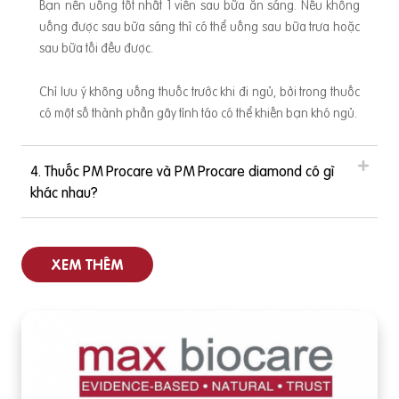
Bạn nên uống tốt nhất 1 viên sau bữa ăn sáng. Nếu không
uống được sau bữa sáng thì có thể uống sau bữa trưa hoặc
sau bữa tối đều được.
ầ
Chỉ lưu ý không uống thuốc trước khi đi ngủ, bởi trong thuốc
có một số thành phần gây tỉnh táo có thể khiến bạn khó ngủ.
i
4. Thuốc PM Procare và PM Procare diamond có gì
khác nhau?
XEM THÊM