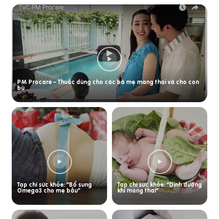
PM Procare – Thuốc dùng cho các bà mẹ mang thai và cho con
bú
Tạp chí sức khỏe: “Bổ sung
Tạp chí sức khỏe: “Dinh dưỡng
Omega3 cho mẹ bầu”
khi mang thai”