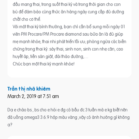
đầu mang thai, trong suốt thai kỳ và trong thời gian cho con
bú để đảm bảo cùng thức ăn hàng ngày cung cấp đủ dưỡng
chất cho cơ thể.
Với một thai kỳ bình thường, bạn chỉ cần bổ sung mỗi ngày 01
viên PM Procare/PM Procare diamond sau bữa ăn là đủ giúp
mẹ mạnh khỏe, thai nhi phát triển tối ưu; phòng ngừa các biến
chứng trong thai kỳ: sảy thai, sinh non, sinh con nhẹ cân, cao
huyết áp, tiền sản giật, đái tháo đường,…
Chúc bạn một thai kỳ mạnh khỏe!
Trần thị nhã khiêm
March 2, 2019 at 7:51 am
Dạ e chào bs , bs cho e hỏi e đg có bầu đc 3 tuần mà e kg biết nên
đã uống omega3 3.6.9 hộp màu vàng ,vậy có ảnh hưởng gì không
ạ?