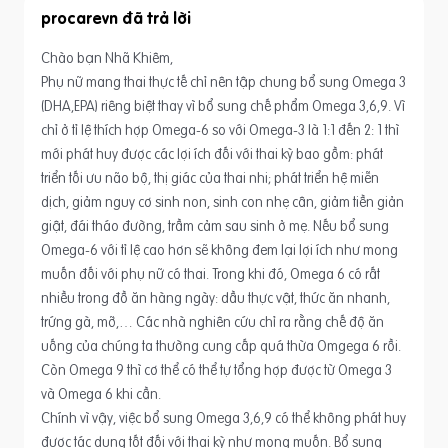
procarevn
Chào bạn Nhã Khiêm,
Phụ nữ mang thai thực tế chỉ nên tập chung bổ sung Omega 3
(DHA,EPA) riêng biệt thay vì bổ sung chế phẩm Omega 3,6,9. Vì
chỉ ở tỉ lệ thích hợp Omega-6 so với Omega-3 là 1:1 đến 2: 1 thì
mới phát huy được các lợi ích đối với thai kỳ bao gồm: phát
triển tối ưu não bộ, thị giác của thai nhi; phát triển hệ miễn
dịch, giảm nguy cơ sinh non, sinh con nhẹ cân, giảm tiền giản
giật, đái tháo đường, trầm cảm sau sinh ở mẹ. Nếu bổ sung
Omega-6 với tỉ lệ cao hơn sẽ không đem lại lợi ích như mong
muốn đối với phụ nữ có thai. Trong khi đó, Omega 6 có rất
nhiều trong đồ ăn hàng ngày: dầu thực vật, thức ăn nhanh,
trứng gà, mỡ,… Các nhà nghiên cứu chỉ ra rằng chế độ ăn
uống của chúng ta thường cung cấp quá thừa Omgega 6 rồi.
Còn Omega 9 thì cơ thể có thể tự tổng hợp được từ Omega 3
và Omega 6 khi cần.
Chính vì vậy, việc bổ sung Omega 3,6,9 có thể không phát huy
được tác dụng tốt đối với thai kỳ như mong muốn. Bổ sung