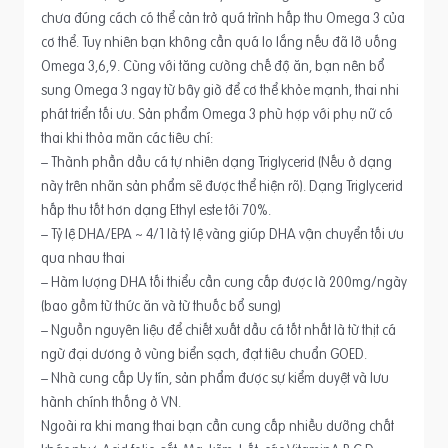
chưa đúng cách có thể cản trở quá trình hấp thu Omega 3 của
cơ thể. Tuy nhiên bạn không cần quá lo lắng nếu đã lỡ uống
Omega 3,6,9. Cùng với tăng cường chế độ ăn, bạn nên bổ
sung Omega 3 ngay từ bây giờ để cơ thể khỏe mạnh, thai nhi
phát triển tối ưu. Sản phẩm Omega 3 phù hợp với phụ nữ có
thai khi thỏa mãn các tiêu chí:
– Thành phần dầu cá tự nhiên dạng Triglycerid (Nếu ở dạng
này trên nhãn sản phẩm sẽ được thể hiện rõ). Dạng Triglycerid
hấp thu tốt hơn dạng Ethyl este tới 70%.
– Tỷ lệ DHA/EPA ~ 4/1 là tỷ lệ vàng giúp DHA vận chuyển tối ưu
qua nhau thai
– Hàm lượng DHA tối thiểu cần cung cấp được là 200mg/ngày
(bao gồm từ thức ăn và từ thuốc bổ sung)
– Nguồn nguyên liệu để chiết xuất dầu cá tốt nhất là từ thịt cá
ngừ đại dương ở vùng biển sạch, đạt tiêu chuẩn GOED.
– Nhà cung cấp Uy tín, sản phẩm được sự kiểm duyệt và lưu
hành chính thống ở VN.
Ngoài ra khi mang thai bạn cần cung cấp nhiều dưỡng chất