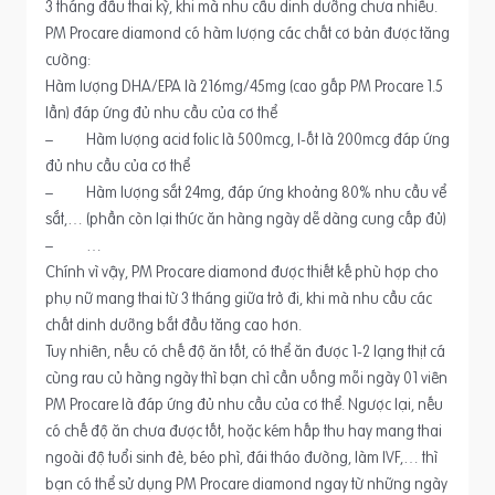
3 tháng đầu thai kỳ, khi mà nhu cầu dinh dưỡng chưa nhiều.
PM Procare diamond có hàm lượng các chất cơ bản được tăng
cường:
Hàm lượng DHA/EPA là 216mg/45mg (cao gấp PM Procare 1.5
lần) đáp ứng đủ nhu cầu của cơ thể
– Hàm lượng acid folic là 500mcg, I-ốt là 200mcg đáp ứng
đủ nhu cầu của cơ thể
– Hàm lượng sắt 24mg, đáp ứng khoảng 80% nhu cầu vể
sắt,… (phần còn lại thức ăn hàng ngày dễ dàng cung cấp đủ)
– …
Chính vì vậy, PM Procare diamond được thiết kế phù hợp cho
phụ nữ mang thai từ 3 tháng giữa trở đi, khi mà nhu cầu các
chất dinh dưỡng bắt đầu tăng cao hơn.
Tuy nhiên, nếu có chế độ ăn tốt, có thể ăn được 1-2 lạng thịt cá
cùng rau củ hàng ngày thì bạn chỉ cần uống mỗi ngày 01 viên
PM Procare là đáp ứng đủ nhu cầu của cơ thể. Ngược lại, nếu
có chế độ ăn chưa được tốt, hoặc kém hấp thu hay mang thai
ngoài độ tuổi sinh đẻ, béo phì, đái tháo đường, làm IVF,… thì
bạn có thể sử dụng PM Procare diamond ngay từ những ngày