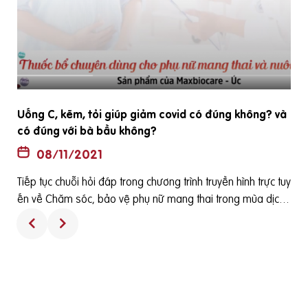
Uống C, kẽm, tỏi giúp giảm covid có đúng không? và
có đúng với bà bầu không?
08/11/2021
Tiếp tục chuỗi hỏi đáp trong chương trình truyền hình trực tuy
ến về Chăm sóc, bảo vệ phụ nữ mang thai trong mùa dịch
được phát sóng vào 15h ngày 12-08-2021 trên báo điện tử
Suckhoedoisong.vn. Câu hỏi từ bạn đọc: Em nghe nói uống
bổ sung vitamin C, kẽm và ăn tỏi giúp nâng cao đề kháng v
à giúp phòng ngừa covid có đúng không ạ? và có đúng với
bà bầu không ạ? Nên dùng như nào và ngoài ra có những
chất nào tốt để phòng ngừa dịch bệnh mong bác sĩ chia sẻ