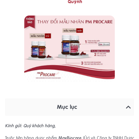
Quỳnh
Mục lục
Kính gửi: Quý khách hàng,
Trước tiên hãng dược phẩm
MaxBiocare
(Úc) và Công ty TNHH Dược