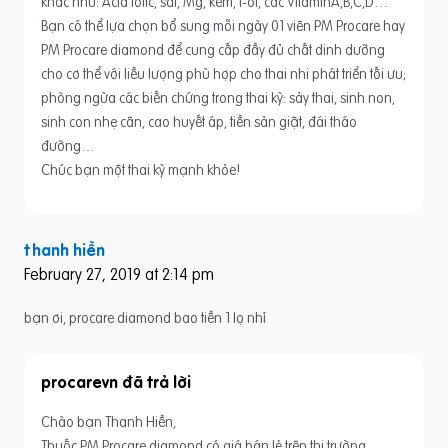
khác như: Acid folic, sắt, Mg, kẽm, I-ốt, các VitaminA,B,C,D…
Bạn có thể lựa chọn bổ sung mỗi ngày 01 viên PM Procare hay
PM Procare diamond để cung cấp đầy đủ chất dinh dưỡng
cho cơ thể với liều lượng phù hợp cho thai nhi phát triển tối ưu;
phòng ngừa các biến chứng trong thai kỳ: sảy thai, sinh non,
sinh con nhẹ cân, cao huyết áp, tiền sản giật, đái tháo
đường…
Chúc bạn một thai kỳ mạnh khỏe!
thanh hiền
February 27, 2019 at 2:14 pm
bạn ơi, procare diamond bao tiền 1 lọ nhỉ
procarevn
Chào bạn Thanh Hiền,
Thuốc PM Procare diamond có giá bán lẻ trên thị trường