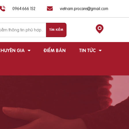
0964 666 152
vietnam.procare@gmail.com
HUYÊN GIA
ĐIỂM BÁN
TIN TỨC