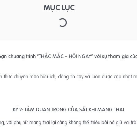
MỤC LỤC
bạn chương trình “THẮC MẮC – HỎI NGAY” với sự tham gia c
 thức chuyên môn hữu ích, đáng tin cậy và luôn được cập nhật mớ
KỲ 2: TẦM QUAN TRỌNG CỦA SẮT KHI MANG THAI
g, với phụ nữ mang thai lại càng không thể thiếu bởi nó giữ vai tr