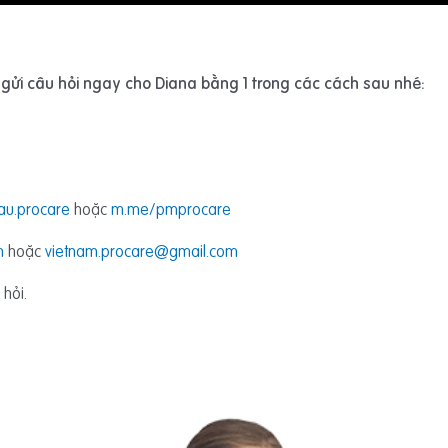
ửi câu hỏi ngay cho Diana bằng 1 trong các cách sau nhé:
u.procare
hoặc
m.me/pmprocare
m
hoặc
vietnam.procare@gmail.com
 hỏi.