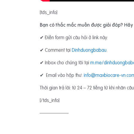
[tds_info]
Bạn có thắc mắc muốn được giải đáp? Hãy g
✔ Điền form gửi câu hỏi ở link này:
✔ Comment tại
Dinhduongbabau
.
✔ Inbox cho chúng tôi tại
m.me/dinhduongbaba
✔ Email vào hộp thư:
info@maxbiocare-vn.co
Thời gian trả lời: từ 24 – 72 tiếng từ khi nhân câu
[/tds_info]
——————