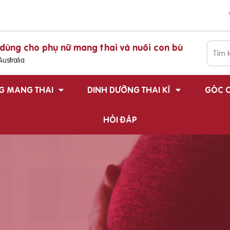
dùng cho phụ nữ mang thai và nuôi con bú
ustralia
G MANG THAI
DINH DƯỠNG THAI KÌ
GÓC C
HỎI ĐÁP