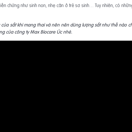
biến chứng như sinh non, nhẹ cân ở trẻ sơ sinh… Tuy nhiên, có nhữ
 của sắt khi mang thai và nên nên dùng lượng sắt như thế nào ch
ng của công ty Max Biocare Úc nhé.