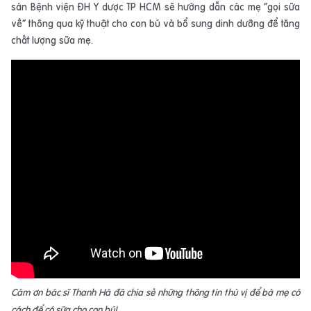
sản Bệnh viện ĐH Y dược TP HCM sẽ hướng dẫn các mẹ “gọi sữa
về” thông qua kỹ thuật cho con bú và bổ sung dinh dưỡng để tăng
chất lượng sữa mẹ.
Cám ơn bác sĩ Thanh Hà đã chia sẻ những thông tin thù vị để bà mẹ có
cách để có sữa cho con bú!