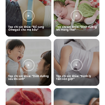
Tạp chí sức khỏe: “Bổ sung
Tạp chí sức khỏe: “Dinh dưỡng
Omega3 cho mẹ bầu”
khi mang thai”
Tạp chí sức khỏe: “Dinh dưỡng
Tạp chí sức khỏe: “Bệnh lý
sau khi sinh”
tiền sản giật”