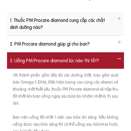
1. Thuốc PM Procare diamond cung cấp các chất
dinh dưỡng nào?
2. PM Procare diamond giúp gì cho bạn?
3. Uống PM Procare diamond lúc nào thì tốt?
Với thành phần gồm đầy đủ các dưỡng chất, bao gồm acid
béo Omega 3 (DHA, EPA) hàm lượng cao cùng các vitamin và
khoáng chất thiết yếu, thuốc PM Procare diamond sẽ hấp thu
tốt nhất khi bạn uống ngay sau bữa ăn (chậm nhất là 1h sau
ăn).
Bạn nên uống tốt nhất 1 viên sau bữa ăn sáng. Nếu không
uống được sau bữa sáng thì có thể uống sau bữa trưa hoặc