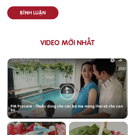
BÌNH LUẬN
VIDEO MỚI NHẤT
PM Procare – Thuốc dùng cho các bà mẹ mang thai và cho con
bú