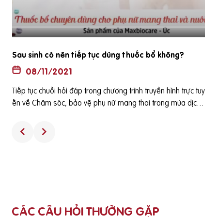
Sau sinh có nên tiếp tục dùng thuốc bổ không?
08/11/2021
Tiếp tục chuỗi hỏi đáp trong chương trình truyền hình trực tuy
y
ến về Chăm sóc, bảo vệ phụ nữ mang thai trong mùa dịch
được phát sóng vào 15h ngày 12-08-2021 trên báo điện tử
Suckhoedoisong.vn.Câu hỏi từ bạn đọc: Sau sinh có nên tiế
p tục dùng thuốc bổ không? được BS.CKII Đỗ Thị Ngọc Diệp
v
– Chủ tịch Hội Dinh dưỡng và Thực phẩm TP. HCM trả lời như
sau:https://youtu.be/3tCj9ypAgYI
CÁC CÂU HỎI THƯỜNG GẶP