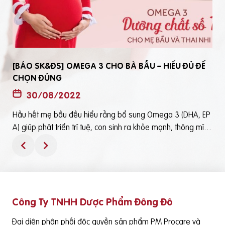
[BÁO SK&ĐS] OMEGA 3 CHO BÀ BẦU – HIỂU ĐỦ ĐỂ
CHỌN ĐÚNG
30/08/2022
Hầu hết mẹ bầu đều hiểu rằng bổ sung Omega 3 (DHA, EP
t
A) giúp phát triển trí tuệ, con sinh ra khỏe mạnh, thông mìn
ô
h. Tuy nhiên, bổ sung Omega 3 bằng cách nào? Chọn loại n
ào để an toàn và đạt hiệu quả tốt thì không phải mẹ bầu nà
o cũng hiểu rõBài viết trên báo Sức Khỏe và Đời Sống mới đ
ây phân tích những điểm quan trọng nhất, theo cách dễ nhậ
n biết nhất giúp mẹ dễ dàng áp dụng và chọn lựa được Om
Công Ty TNHH Dược Phẩm Đông Đô
e
ega 3 (DHA,EPA) tốt - phù hợp với mình.Theo đó, mẹ bầu cầ
n lưu ý những điểm quan trọng sau: Thực phẩm có cung cấ
Đại diện phân phối độc quyền sản phẩm PM Procare và