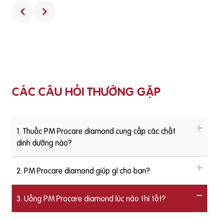
Suckhoedoisong.vn.Câu hỏi từ bạn đọc: Sau sinh có nên tiế
p tục dùng thuốc bổ không? được BS.CKII Đỗ Thị Ngọc Diệp
v
– Chủ tịch Hội Dinh dưỡng và Thực phẩm TP. HCM trả lời như
i
sau:https://youtu.be/3tCj9ypAgYI
ẻ
CÁC CÂU HỎI THƯỜNG GẶP
.
1. Thuốc PM Procare diamond cung cấp các chất
dinh dưỡng nào?
2. PM Procare diamond giúp gì cho bạn?
3. Uống PM Procare diamond lúc nào thì tốt?