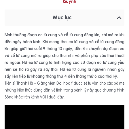
Quỳnh
Mục lục
Bình thường đoạn eo tử cung và cổ tử cung đóng kín, chỉ mở ra khi
đến ngày hành kinh. Khi mang thai eo tử cung và cổ tử cung đóng
kín giúp giữ thai suốt 9 tháng 10 ngày, đến khi chuyển dạ đoạn eo
và cổ tử cung mở ra giúp cho thai nhi và phần phụ của thai thoát
ra ngoài. Hở eo tử cung là tình trạng các cơ đoạn eo tử cung yếu
nên sẽ hở ra gây ra sảy thai. Hở eo tử cung là nguyên nhân gây
sẩy liên tiếp từ khoảng tháng thứ 4 đến tháng thứ 6 của thai kỳ.
Tiến sĩ Thanh Hà – Giảng viên Đại học Y dược sẽ tư vấn cho các bà mẹ
những kiến thức đúng đắn về tình trạng bệnh lý này qua chương trình
Sống khỏe trên kênh VOH dưới đây.