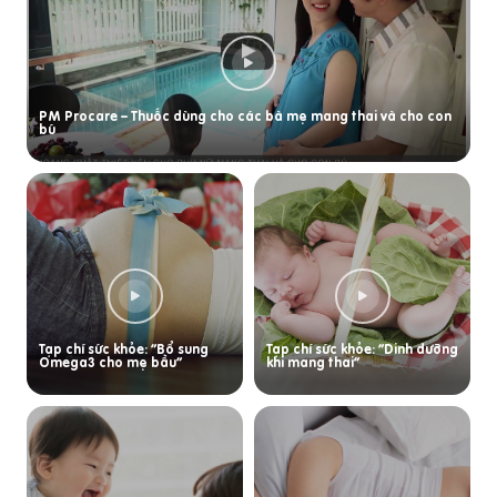
PM Procare – Thuốc dùng cho các bà mẹ mang thai và cho con
bú
Tạp chí sức khỏe: “Bổ sung
Tạp chí sức khỏe: “Dinh dưỡng
Omega3 cho mẹ bầu”
khi mang thai”