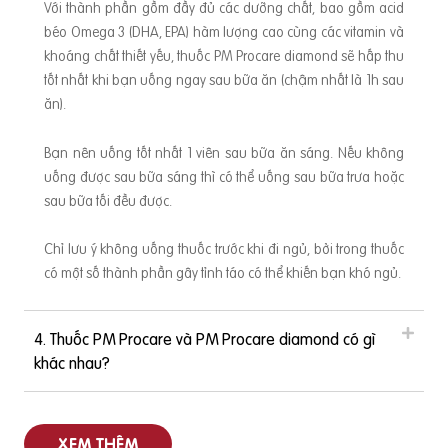
Với thành phần gồm đầy đủ các dưỡng chất, bao gồm acid
béo Omega 3 (DHA, EPA) hàm lượng cao cùng các vitamin và
khoáng chất thiết yếu, thuốc PM Procare diamond sẽ hấp thu
tốt nhất khi bạn uống ngay sau bữa ăn (chậm nhất là 1h sau
ăn).
Bạn nên uống tốt nhất 1 viên sau bữa ăn sáng. Nếu không
uống được sau bữa sáng thì có thể uống sau bữa trưa hoặc
sau bữa tối đều được.
Chỉ lưu ý không uống thuốc trước khi đi ngủ, bởi trong thuốc
có một số thành phần gây tỉnh táo có thể khiến bạn khó ngủ.
4. Thuốc PM Procare và PM Procare diamond có gì
khác nhau?
XEM THÊM