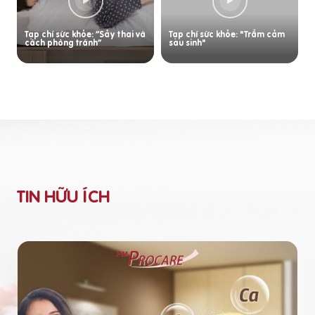
Tạp chí sức khỏe: “Sảy thai và
Tạp chí sức khỏe: "Trầm cảm
cách phòng tránh”
sau sinh"
TIN HỮU ÍCH