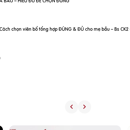
À BẦU – HIỂU ĐỦ ĐỂ CHỌN ĐÚNG
: Cách chọn viên bổ tổng hợp ĐÚNG & ĐỦ cho mẹ bầu – Bs CK2 
m