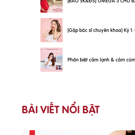
[BÁO SK&ĐS] OMEGA 3 CHO B
[Gặp bác sĩ chuyên khoa] Kỳ 1
Phân biệt cảm lạnh & cảm cú
BÀI VIẾT NỔI BẬT