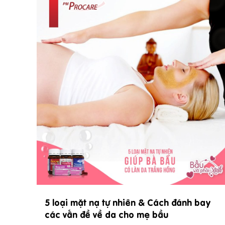
 –
Vì sao chính phủ khuyến khích nam nữ kết
hôn trước 30 tuổi & Phụ nữ sinh con thứ 2