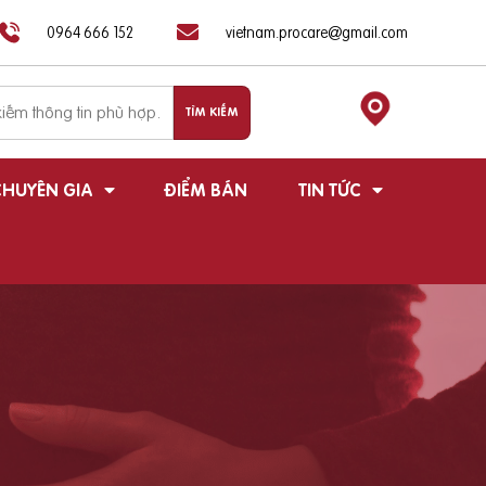
0964 666 152
vietnam.procare@gmail.com
HUYÊN GIA
ĐIỂM BÁN
TIN TỨC