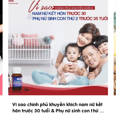
10 dưỡng chất “giải hạn” cho Hội chứng
buồng trứng đa nang (PCOS)