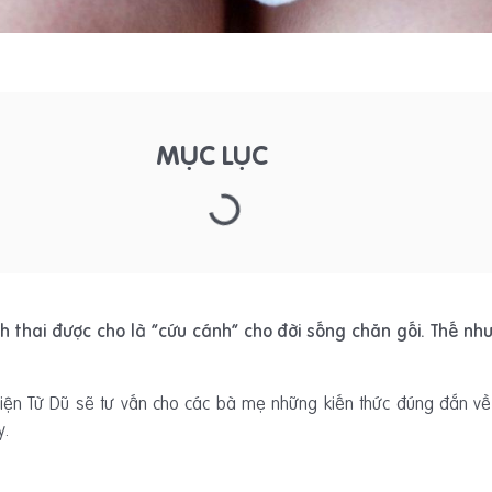
MỤC LỤC
 thai được cho là “cứu cánh” cho đời sống chăn gối. Thế như
viện Từ Dũ sẽ tư vấn cho các bà mẹ những kiến thức đúng đắn về
y.