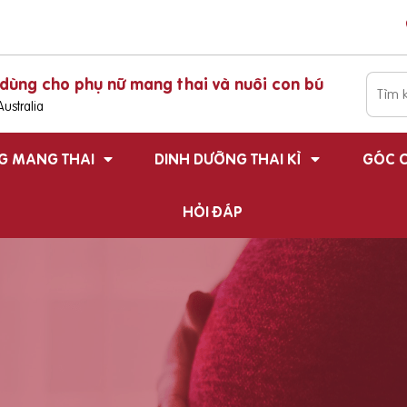
dùng cho phụ nữ mang thai và nuôi con bú
ustralia
G MANG THAI
DINH DƯỠNG THAI KÌ
GÓC C
HỎI ĐÁP