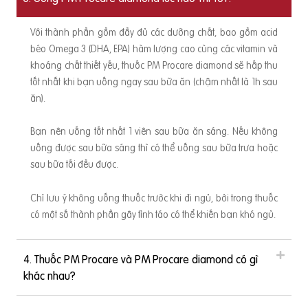
Với thành phần gồm đầy đủ các dưỡng chất, bao gồm acid
béo Omega 3 (DHA, EPA) hàm lượng cao cùng các vitamin và
khoáng chất thiết yếu, thuốc PM Procare diamond sẽ hấp thu
ư
tốt nhất khi bạn uống ngay sau bữa ăn (chậm nhất là 1h sau
ăn).
t
Bạn nên uống tốt nhất 1 viên sau bữa ăn sáng. Nếu không
uống được sau bữa sáng thì có thể uống sau bữa trưa hoặc
sau bữa tối đều được.
ầ
Chỉ lưu ý không uống thuốc trước khi đi ngủ, bởi trong thuốc
có một số thành phần gây tỉnh táo có thể khiến bạn khó ngủ.
i
4. Thuốc PM Procare và PM Procare diamond có gì
khác nhau?