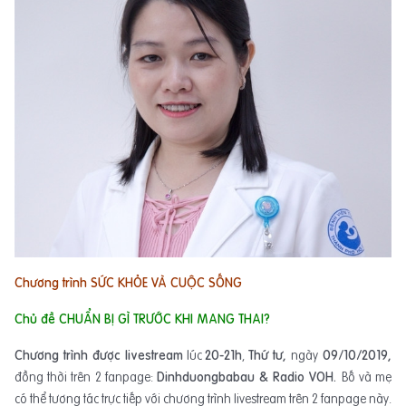
Chương trình SỨC KHỎE VÀ CUỘC SỐNG
Chủ đề CHUẨN BỊ GÌ TRƯỚC KHI MANG THAI?
Chương trình được livestream
lúc
20-21h
,
Thứ tư,
ngày
09/10/2019,
đồng thời trên 2 fanpage:
Dinhduongbabau & Radio VOH.
Bố và mẹ
có thể tương tác trực tiếp với chương trình livestream trên 2 fanpage này.