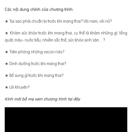
Các nội dung chính của chương trình:
★ Tại sao phải chuẩn bị trước khi mang thai? Với nam, với nữ?
★ Khám sức khỏe trước khi mang thai, cụ thể là khám những gì: tổng
quát, máu- nước tiểu, nhiễm sắc thể, sức khỏe sinh sản…?
★ Tiêm phòng những vaccin nào?
★ Dinh dưỡng trước khi mang thai?
★ Bổ sung gì trước khi mang thai?
★ Lời khuyên?
Kính mời bố mẹ xem chương trình tại đây