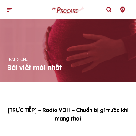
TRANG CHỦ
Bài viết mới nhất
[TRỰC TIẾP] – Radio VOH – Chuẩn bị gì trước khi
mang thai