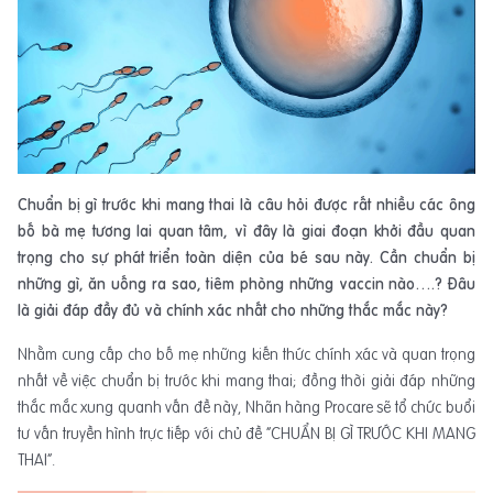
Chuẩn bị gì trước khi mang thai là câu hỏi được rất nhiều các ông
bố bà mẹ tương lai quan tâm, vì đây là giai đoạn khởi đầu quan
trọng cho sự phát triển toàn diện của bé sau này. Cần chuẩn bị
những gì, ăn uống ra sao, tiêm phòng những vaccin nào….? Đâu
là giải đáp đầy đủ và chính xác nhất cho những thắc mắc này?
Nhằm cung cấp cho bố mẹ những kiến thức chính xác và quan trọng
nhất về việc chuẩn bị trước khi mang thai; đồng thời giải đáp những
thắc mắc xung quanh vấn đề này, Nhãn hàng Procare sẽ tổ chức buổi
tư vấn truyền hình trực tiếp với chủ đề “CHUẨN BỊ GÌ TRƯỚC KHI MANG
THAI”.