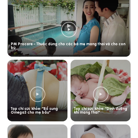
PM Procare – Thuốc dùng cho các bà mẹ mang thai và cho con
bú
Tạp chí sức khỏe: “Bổ sung
Tạp chí sức khỏe: “Dinh dưỡng
Omega3 cho mẹ bầu”
khi mang thai”