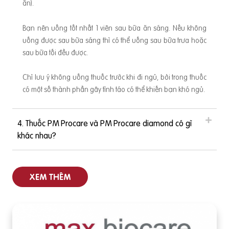
ăn).
ng thai và sau sinh thì không bổ sung. Đó là sai lầm - BS CK
t
2 Đỗ Thị Ngọc Diệp chia sẻ Không chỉ bổ sung dưỡng chất t
Bạn nên uống tốt nhất 1 viên sau bữa ăn sáng. Nếu không
rong khi mang thai, mà mẹ nên bổ sung đủ từ khi chuẩn bị
uống được sau bữa sáng thì có thể uống sau bữa trưa hoặc
mang thai và trong suốt thời gian nuôi con bú. Bổ sung đủ D
sau bữa tối đều được.
ầ
HA, EPA, sắt, acid folic… trước khi mang thai giúp: Chuẩn bị
cơ sở vật chất tốt nhất, tăng cường khả năng thụ thai thành
Chỉ lưu ý không uống thuốc trước khi đi ngủ, bởi trong thuốc
công Giảm nguy cơ sảy thai cũng như các biến chứng có th
có một số thành phần gây tỉnh táo có thể khiến bạn khó ngủ.
i
ể xảy ra khi mang thai Giảm nguy cơ dị tật thai Sau sinh, việ
c bổ sung dinh dưỡng cho mẹ vẫn nên
4. Thuốc PM Procare và PM Procare diamond có gì
khác nhau?
XEM THÊM