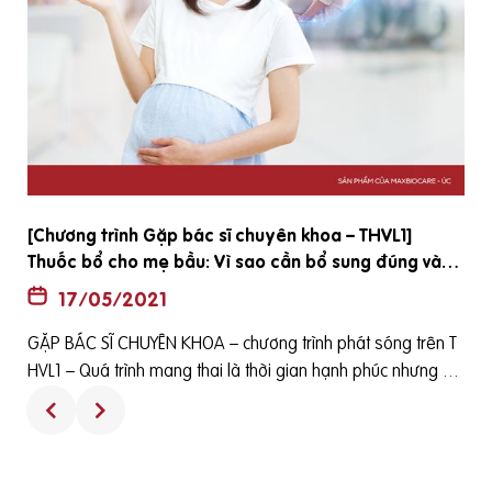
[Chương trình Gặp bác sĩ chuyên khoa – THVL1]
Thuốc bổ cho mẹ bầu: Vì sao cần bổ sung đúng và
đủ
17/05/2021
GẶP BÁC SĨ CHUYÊN KHOA – chương trình phát sóng trên T
HVL1 – Quá trình mang thai là thời gian hạnh phúc nhưng cũ
ng nhiều thử thách của người phụ nữ. Ngoài việc chăm sóc
sức khỏe, tâm lý, thai phụ còn cần phải đảm bảo một chế đ
ộ ăn uống dinh dưỡng với những thực phẩm xanh, sạch; đồ
ng thời còn phải đảm bảo bổ sung đầy đủ dưỡng chất đảm