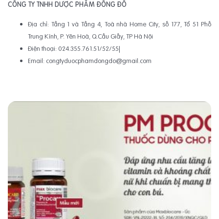
CÔNG TY TNHH DƯỢC PHẨM ĐÔNG ĐÔ
Địa chỉ: Tầng 1 và Tầng 4, Toà nhà Home City, số 177, Tổ 51 Phố
Trung Kính, P. Yên Hoà, Q.Cầu Giấy, TP Hà Nội
Điện thoại: 024.355.761.51/52/55|
Email: congtyduocphamdongdo@gmail.com