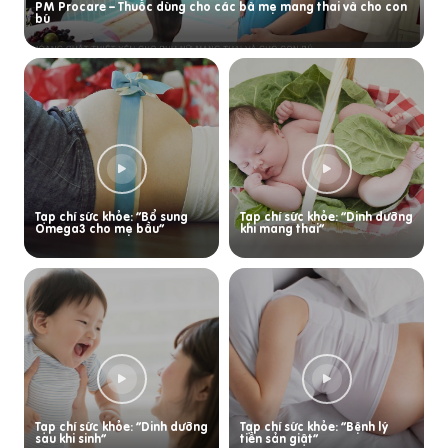
PM Procare – Thuốc dùng cho các bà mẹ mang thai và cho con
bú
Tạp chí sức khỏe: “Bổ sung
Tạp chí sức khỏe: “Dinh dưỡng
Omega3 cho mẹ bầu”
khi mang thai”
Tạp chí sức khỏe: “Dinh dưỡng
Tạp chí sức khỏe: “Bệnh lý
sau khi sinh”
tiền sản giật”