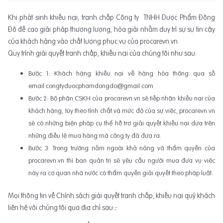
Khi phát sinh khiếu nại, tranh chấp Công ty TNHH Dược Phẩm Đông
Đô đề cao giải pháp thương lượng, hòa giải nhằm duy trì sự sự tin cậy
của khách hàng vào chất lượng phục vụ của procarevn.vn
Quy trình giải quyết tranh chấp, khiếu nại của chúng tôi như sau:
Bước 1: Khách hàng khiếu nại về hàng hóa thông qua số
email:congtyduocphamdongdo@gmail.com
Bước 2: Bộ phận CSKH của procarevn.vn sẽ tiếp nhận khiếu nại của
khách hàng, tùy theo tính chất và mức độ của sự việc, procarevn.vn
sẽ có những biện pháp cụ thể hỗ trợ giải quyết khiếu nại dựa trên
những điều lệ mua hàng mà công ty đã đưa ra.
Bước 3: Trong trường nằm ngoài khả năng và thẩm quyền của
procarevn.vn thì ban quản trị sẽ yêu cầu người mua đưa vụ việc
này ra cơ quan nhà nước có thẩm quyền giải quyết theo pháp luật.
Mọi thông tin về Chính sách giải quyết tranh chấp, khiếu nại quý khách
liên hệ với chúng tôi qua địa chỉ sau:
: