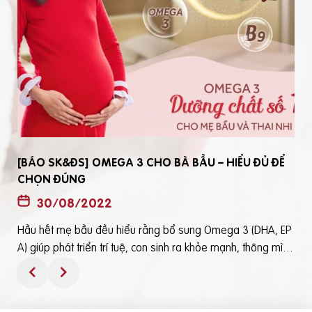
[BÁO SK&ĐS] OMEGA 3 CHO BÀ BẦU – HIỂU ĐỦ ĐỂ
CHỌN ĐÚNG
30/08/2022
Hầu hết mẹ bầu đều hiểu rằng bổ sung Omega 3 (DHA, EP
t
A) giúp phát triển trí tuệ, con sinh ra khỏe mạnh, thông mìn
ô
h. Tuy nhiên, bổ sung Omega 3 bằng cách nào? Chọn loại n
ào để an toàn và đạt hiệu quả tốt thì không phải mẹ bầu nà
o cũng hiểu rõBài viết trên báo Sức Khỏe và Đời Sống mới đ