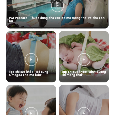
PM Procare – Thuốc dùng cho các bà mẹ mang thai và cho con
bú
Tạp chí sức khỏe: “Bổ sung
Tạp chí sức khỏe: “Dinh dưỡng
Omega3 cho mẹ bầu”
khi mang thai”