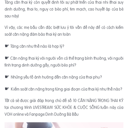
Tăng cân thai kỳ còn quyết định tới sự phát triển của thai nhi (thai suy
dinh dưỡng, thai to, nguy cơ béo phì, tim mạch, cao huyết áp của bé
sau này)
Vì vậy, các mẹ bầu cần đặc biệt lưu ý tới vấn đề này để có cách kiểm
soát cân nặng đảm bảo thai kỳ an toàn
☛
Tăng cân như thế nào là hợp lý?
☛
Cân nặng thai kỳ với người vốn có thể trạng bình thường, với người
tình trạng dinh dưỡng gầy, người béo phì?
☛
Những yếu tố ảnh hưởng đến cân nặng của thai phụ?
☛
Kiểm soát cân nặng trong từng giai đoạn của thai kỳ như thế nào?
Tất cả sẽ được giải đáp trong chủ đề số 10 CÂN NẶNG TRONG THAI KỲ
tại chương trình LIVESTREAM SỨC KHỎE & CUỘC SỐNG tuần này của
VOH online và Fanpage Dinh Dưỡng Bà Bầu