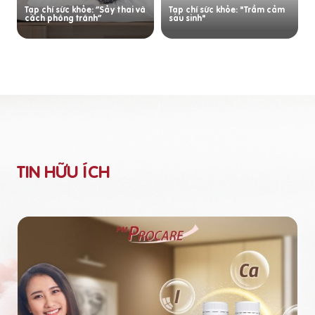
Tạp chí sức khỏe: “Sảy thai và
Tạp chí sức khỏe: "Trầm cảm
cách phòng tránh”
sau sinh"
TIN HỮU ÍCH