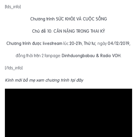
[tds_info]
Chương trình SỨC KHỎE VÀ CUỘC SỐNG
Chủ đề 10: CÂN NẶNG TRONG THAI KỲ
Chương trình được livestream
lúc
20-21h
,
Thứ tư,
ngày
04/12/2019,
đồng thời trên 2 fanpage:
Dinhduongbabau & Radio VOH.
[/tds_info]
Kính mời bố mẹ xem chương trình tại đây