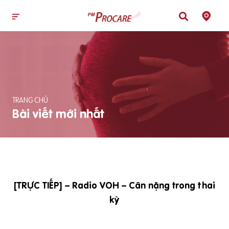
TRANG CHỦ
Bài viết mới nhất
[TRỰC TIẾP] – Radio VOH – Cân nặng trong thai
kỳ