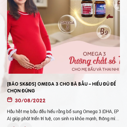
[BÁO SK&ĐS] OMEGA 3 CHO BÀ BẦU – HIỂU ĐỦ ĐỂ
CHỌN ĐÚNG
30/08/2022
Hầu hết mẹ bầu đều hiểu rằng bổ sung Omega 3 (DHA, EP
t
A) giúp phát triển trí tuệ, con sinh ra khỏe mạnh, thông mìn
ô
h. Tuy nhiên, bổ sung Omega 3 bằng cách nào? Chọn loại n