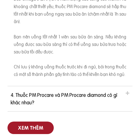
khoáng chất thiết yếu, thuốc PM Procare diamond sẽ hấp thu
ư
tốt nhất khi bạn uống ngay sau bữa ăn (chậm nhất là 1h sau
ăn).
t
Bạn nên uống tốt nhất 1 viên sau bữa ăn sáng. Nếu không
uống được sau bữa sáng thì có thể uống sau bữa trưa hoặc
sau bữa tối đều được.
ầ
Chỉ lưu ý không uống thuốc trước khi đi ngủ, bởi trong thuốc
có một số thành phần gây tỉnh táo có thể khiến bạn khó ngủ.
i
4. Thuốc PM Procare và PM Procare diamond có gì
khác nhau?
XEM THÊM