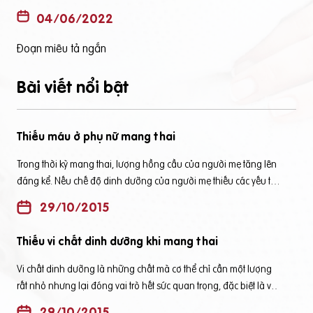
04/06/2022
Đoạn miêu tả ngắn
Bài viết nổi bật
Thiếu máu ở phụ nữ mang thai
Trong thời kỳ mang thai, lượng hồng cầu của người mẹ tăng lên
đáng kể. Nếu chế độ dinh dưỡng của người mẹ thiếu các yếu tố
tạo máu, người mẹ rất dễ bị thiếu máu. Điều này có thể làm tăng
29/10/2015
nguy cơ đẻ non, tăng tỷ lệ mắc bệnh, tổn thương bẩm sinh,
thậm chí tử vong của mẹ và bé. Vậy nguyên nhân, dấu hiệu và
Thiếu vi chất dinh dưỡng khi mang thai
cách phòng ngừa thiếu máu ở phụ nữ mang thai như thế nào,
chúng ta hãy cùng tìm hiểu nhé! Ảnh minh họa: Thiếu máu ở
Vi chất dinh dưỡng là những chất mà cơ thể chỉ cần một lượng
phụ nữ mang thai Nhận biết dấu hiệu thiếu máu khi mang thai?
rất nhỏ nhưng lại đóng vai trò hết sức quan trọng, đặc biệt là với
Xem thêm: Phân biệt thiếu máu và thiếu máu thiếu sắt khi mang
phụ nữ mang thai, cho con bú và trẻ nhỏ. Thiếu vi chất dinh
29/10/2015