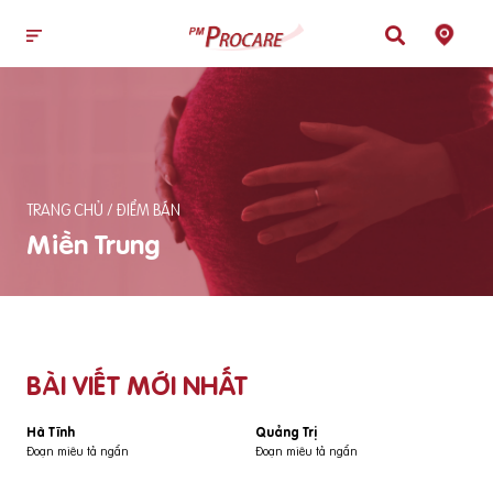
TRANG CHỦ
/
ĐIỂM BÁN
Miền Trung
BÀI VIẾT MỚI NHẤT
Hà Tĩnh
Quảng Trị
Đoạn miêu tả ngắn
Đoạn miêu tả ngắn