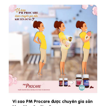
BẦU: VÌ SAO CẦN BỔ SUNG Đ
g lên, nhưng nhiều mẹ bầu 
như ăn quá nhiều chất bột đ
oáng chất quan trọng khác. K
hì ít, chất lượng dinh dưỡng
em bé lại không đủ dinh dưỡng. Bổ sung đầy đủ các khoáng chất và Vi
ng qua thuốc bổ tổng hợp ch
đáp ứng nhu cầu dưỡng chất 
hỉ chăm chăm bổ sung khi ma
inh thì không bổ sung. Đó là sai
ỉ bổ sung dưỡng chất trong 
ị mang thai và trong suốt thời gian nuôi con bú.
olic… trước khi mang thai giúp: Chuẩn bị cơ sở vật chất tốt nhất, tăng cư
năng thụ thai thành công Giảm nguy cơ sảy thai cũng như các biến chứng có thể
xảy ra khi mang thai Giảm nguy cơ dị tật thai Sau sinh, việc bổ sung dinh dưỡng
cho mẹ vẫn nên
Vì sao PM Procare được chuyên gia sản