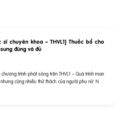
c sĩ chuyên khoa – THVL1] Thuốc bổ cho
 sung đúng và đủ
hương trình phát sóng trên THVL1 – Quá trình man
úc nhưng cũng nhiều thử thách của người phụ nữ. Ngo
tâm lý, thai phụ còn cần phải đảm bảo một chế độ ă
g thực phẩm xanh, sạch; đồng thời còn phải đảm bả
 đảm bảo cho sự phát triển của bé. Việc hiểu đúng
 cần bổ sung trong giai đoạn này là hết sức cần thiế
Bác Sĩ Chuyên Khoa 2 Đỗ Thị Ngọc Diệp – nguyên Giá
TP. Hồ Chí Minh, Phó Chủ tịch Hội Dinh dưỡng Việt
 THUỐC BỔ CHO MẸ