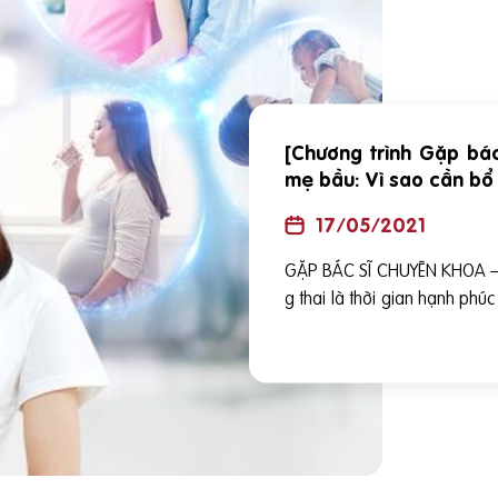
[Chương trình Gặp bá
mẹ bầu: Vì sao cần bổ
17/05/2021
GẶP BÁC SĨ CHUYÊN KHOA – c
g thai là thời gian hạnh ph
ài việc chăm sóc sức khỏe, 
n uống dinh dưỡng với nhữn
o bổ sung đầy đủ dưỡng chất
và chính xác những gì cơ thể
t. Hãy cùng trò chuyên với 
m đốc Trung Tâm dinh dưỡng 
Nam để hiểu hơn về vấn đề này nhé. —————– CHỦ ĐỀ: