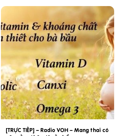
ÚNG VÀ ĐỦ Khi mang thai, nhu cầu dinh dưỡng tăn
thường bổ sung không cân đối các chất dinh dưỡng
ường, đạm, chất béo mà lại thiếu các Vitamin và kh
ết quả là mẹ bầu thường ăn thô thì nhiều, mà tinh t
 không đạt, dẫn đến tình trạng tăng cân ở mẹ, nhưng
tamin thô
o bà bầu là một trong các cách đơn giản nhất giúp
của phụ nữ khi mang thai. Tuy nhiên, rất nhiều mẹ c
ng thai, còn giai đoạn chuẩn bị mang thai và sau s
 lầm - BS CK2 Đỗ Thị Ngọc Diệp chia sẻ Không ch
khi mang thai, mà mẹ nên bổ sung đủ từ khi chuẩn b
 Bổ sung đủ DHA, EPA, sắt, acid f
ờng khả
[TRỰC TIẾP] – Radio VOH – Mang thai có