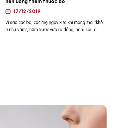
nên uống thêm thuốc bổ
17/12/2019
Vì sao các bà, các mẹ ngày xưa khi mang thai “khỏ
e như vâm”, hôm trước vừa ra đồng, hôm sau đã đ
ẻ, bé sinh ra cũng khỏe mạnh lớn nhanh như thổi. C
òn ngày nay, tỷ lệ vô sinh, hiếm muộn, trẻ sinh non,
dị tật hay thai lưu ngày càng tăng cao? Một trong n
hững lý do ảnh hưởng lớn tới sự khác biệt này là bở
i môi trường sống của con người ngày càng ô nhiễ
m trầm trọng, ảnh hưởng trực tiếp tới nguồn thực p
hẩm. Phụ nữ mang thai khó có thể tránh được nguồ
n thức ăn bị nhiễm độc này, hơn nữa việc ốm nghé
n, công việc bận rộn cũng gây thiếu hụt dinh dưỡn
g, vì vậy việc BỔ SUNG THÊM THUỐC BỔ là điều hế
t sức cần thiết cho các bà bầu! Vậy, ✔ Bà bầu cần
bổ sung những dưỡng chất nào trong thai kỳ? ✔ Gi
á trị của những dưỡng chất quan trọng thể nào với