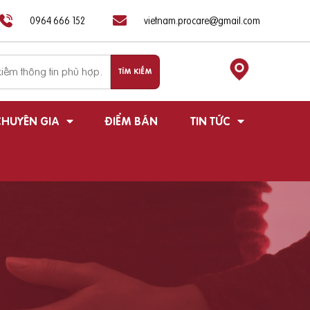
0964 666 152
vietnam.procare@gmail.com
HUYÊN GIA
ĐIỂM BÁN
TIN TỨC