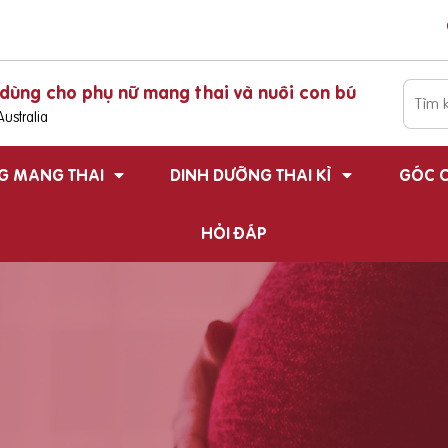
dùng cho phụ nữ mang thai và nuôi con bú
ustralia
G MANG THAI
DINH DƯỠNG THAI KÌ
GÓC C
HỎI ĐÁP