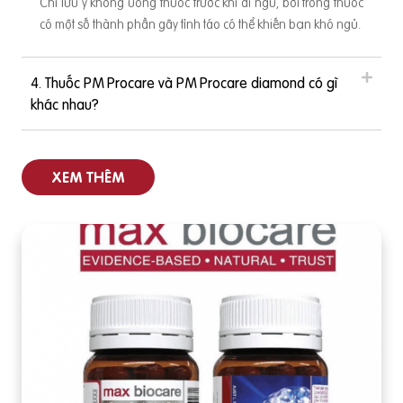
Chỉ lưu ý không uống thuốc trước khi đi ngủ, bởi trong thuốc
có một số thành phần gây tỉnh táo có thể khiến bạn khó ngủ.
4. Thuốc PM Procare và PM Procare diamond có gì
khác nhau?
XEM THÊM