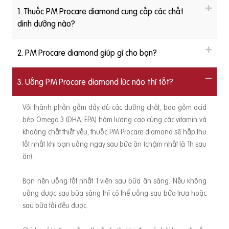
1. Thuốc PM Procare diamond cung cấp các chất
dinh dưỡng nào?
2. PM Procare diamond giúp gì cho bạn?
3. Uống PM Procare diamond lúc nào thì tốt?
Với thành phần gồm đầy đủ các dưỡng chất, bao gồm acid
béo Omega 3 (DHA, EPA) hàm lượng cao cùng các vitamin và
khoáng chất thiết yếu, thuốc PM Procare diamond sẽ hấp thu
tốt nhất khi bạn uống ngay sau bữa ăn (chậm nhất là 1h sau
ăn).
Bạn nên uống tốt nhất 1 viên sau bữa ăn sáng. Nếu không
uống được sau bữa sáng thì có thể uống sau bữa trưa hoặc
sau bữa tối đều được.