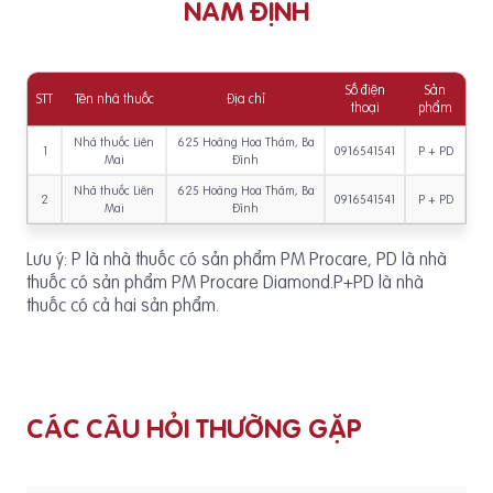
NAM ĐỊNH
Số điện
Sản
STT
Tên nhà thuốc
Địa chỉ
thoại
phẩm
Nhà thuốc Liên
625 Hoàng Hoa Thám, Ba
1
0916541541
P + PD
Mai
Đình
Nhà thuốc Liên
625 Hoàng Hoa Thám, Ba
2
0916541541
P + PD
Mai
Đình
Lưu ý: P là nhà thuốc có sản phẩm PM Procare, PD là nhà
thuốc có sản phẩm PM Procare Diamond.P+PD là nhà
thuốc có cả hai sản phẩm.
CÁC CÂU HỎI THƯỜNG GẶP