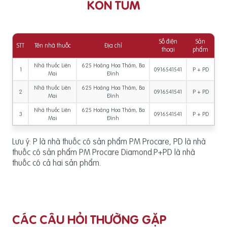
KON TUM
Số điện
Sản
STT
Tên nhà thuốc
Địa chỉ
thoại
phẩm
Nhà thuốc Liên
625 Hoàng Hoa Thám, Ba
1
0916541541
P + PD
Mai
Đình
Nhà thuốc Liên
625 Hoàng Hoa Thám, Ba
2
0916541541
P + PD
Mai
Đình
Nhà thuốc Liên
625 Hoàng Hoa Thám, Ba
3
0916541541
P + PD
Mai
Đình
Lưu ý: P là nhà thuốc có sản phẩm PM Procare, PD là nhà
thuốc có sản phẩm PM Procare Diamond.P+PD là nhà
thuốc có cả hai sản phẩm.
CÁC CÂU HỎI THƯỜNG GẶP