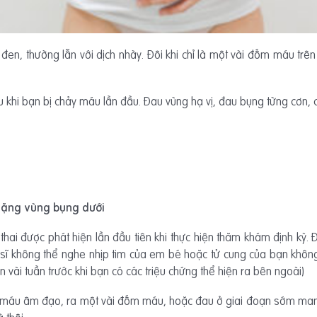
en, thường lẫn với dịch nhày. Đôi khi chỉ là một vài đốm máu trên
 khi bạn bị chảy máu lần đầu. Đau vùng hạ vị, đau bụng từng cơn,
nặng vùng bụng dưới
hai được phát hiện lần đầu tiên khi thực hiện thăm khám định kỳ. 
sĩ không thể nghe nhịp tim của em bé hoặc tử cung của bạn khôn
n vài tuần trước khi bạn có các triệu chứng thể hiện ra bên ngoài)
máu âm đạo, ra một vài đốm máu, hoặc đau ở giai đoạn sớm mang 