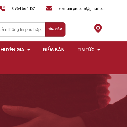
0964 666 152
vietnam.procare@gmail.com
HUYÊN GIA
ĐIỂM BÁN
TIN TỨC