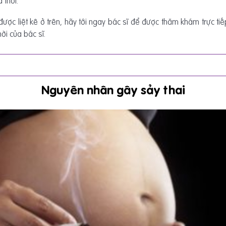
 thôi.
ược liệt kê ở trên, hãy tới ngay bác sĩ để được thăm khám trực ti
ời của bác sĩ.
Nguyên nhân gây sảy thai