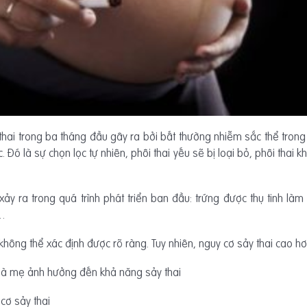
i trong ba tháng đầu gây ra bởi bất thường nhiễm sắc thể trong trứ
. Đó là sự chọn lọc tự nhiên, phôi thai yếu sẽ bị loại bỏ, phôi thai 
ảy ra trong quá trình phát triển ban đầu: trứng được thụ tinh làm tổ 
n…
không thể xác định được rõ ràng. Tuy nhiên, nguy cơ sảy thai cao h
 bà mẹ ảnh hưởng đến khả năng sảy thai
cơ sảy thai