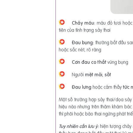
Chảy máu:
máu đỏ tươi hoặc đ
tiên của tình trạng sảy thai
Đau bụng:
thường bắt đầu sau
hoặc sắc nét, rõ ràng
Cơn đau co thắt
vùng bụng
Người
mệt mỏi
,
sốt
Đau lưng
hoặc cảm thấy
tức 
Một số trường hợp sảy thai/dọa sảy t
hiệu nào nhưng trên thăm khám bác 
thì phôi hoặc bào thai ngừng phát triể
Tuy nhiên cần lưu ý:
hiện tượng chảy 