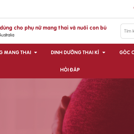
dùng cho phụ nữ mang thai và nuôi con bú
ustralia
G MANG THAI
DINH DƯỠNG THAI KÌ
GÓC C
HỎI ĐÁP