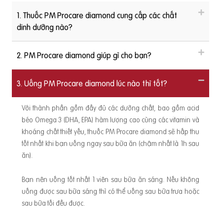
1. Thuốc PM Procare diamond cung cấp các chất
dinh dưỡng nào?
2. PM Procare diamond giúp gì cho bạn?
3. Uống PM Procare diamond lúc nào thì tốt?
Với thành phần gồm đầy đủ các dưỡng chất, bao gồm acid
béo Omega 3 (DHA, EPA) hàm lượng cao cùng các vitamin và
khoáng chất thiết yếu, thuốc PM Procare diamond sẽ hấp thu
tốt nhất khi bạn uống ngay sau bữa ăn (chậm nhất là 1h sau
ăn).
Bạn nên uống tốt nhất 1 viên sau bữa ăn sáng. Nếu không
uống được sau bữa sáng thì có thể uống sau bữa trưa hoặc
sau bữa tối đều được.