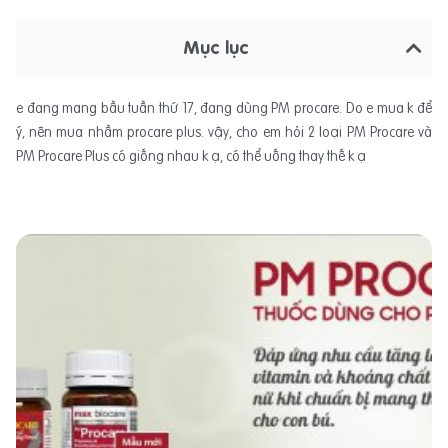
Mục lục
e đang mang bầu tuần thứ 17, đang dùng PM procare. Do e mua k để
ý, nên mua nhầm procare plus. vậy, cho em hỏi 2 loại PM Procare và
PM Procare Plus có giống nhau k ạ, có thể uống thay thế k ạ