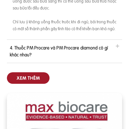
uống được sau bữa sáng thì có thể uống sau bữa trưa hoặc
sau bữa tối đều được.
Chỉ lưu ý không uống thuốc trước khi đi ngủ, bởi trong thuốc
có một số thành phần gây tỉnh táo có thể khiến bạn khó ngủ.
4. Thuốc PM Procare và PM Procare diamond có gì
khác nhau?
XEM THÊM