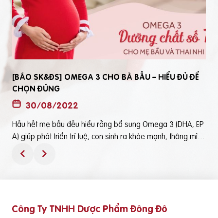
[BÁO SK&ĐS] OMEGA 3 CHO BÀ BẦU – HIỂU ĐỦ ĐỂ
CHỌN ĐÚNG
30/08/2022
Hầu hết mẹ bầu đều hiểu rằng bổ sung Omega 3 (DHA, EP
t
A) giúp phát triển trí tuệ, con sinh ra khỏe mạnh, thông mìn
ô
h. Tuy nhiên, bổ sung Omega 3 bằng cách nào? Chọn loại n
ào để an toàn và đạt hiệu quả tốt thì không phải mẹ bầu nà
o cũng hiểu rõBài viết trên báo Sức Khỏe và Đời Sống mới đ
ây phân tích những điểm quan trọng nhất, theo cách dễ nhậ
n biết nhất giúp mẹ dễ dàng áp dụng và chọn lựa được Om
Công Ty TNHH Dược Phẩm Đông Đô
e
ega 3 (DHA,EPA) tốt - phù hợp với mình.Theo đó, mẹ bầu cầ