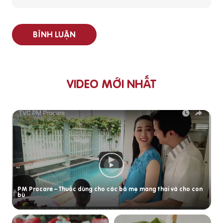
BÌNH LUẬN
VIDEO MỚI NHẤT
PM Procare – Thuốc dùng cho các bà mẹ mang thai và cho con
bú