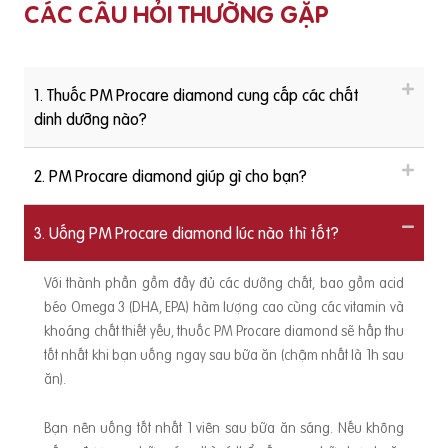
CÁC CÂU HỎI THƯỜNG GẶP
1. Thuốc PM Procare diamond cung cấp các chất
dinh dưỡng nào?
2. PM Procare diamond giúp gì cho bạn?
3. Uống PM Procare diamond lúc nào thì tốt?
Với thành phần gồm đầy đủ các dưỡng chất, bao gồm acid
béo Omega 3 (DHA, EPA) hàm lượng cao cùng các vitamin và
khoáng chất thiết yếu, thuốc PM Procare diamond sẽ hấp thu
tốt nhất khi bạn uống ngay sau bữa ăn (chậm nhất là 1h sau
ăn).
Bạn nên uống tốt nhất 1 viên sau bữa ăn sáng. Nếu không