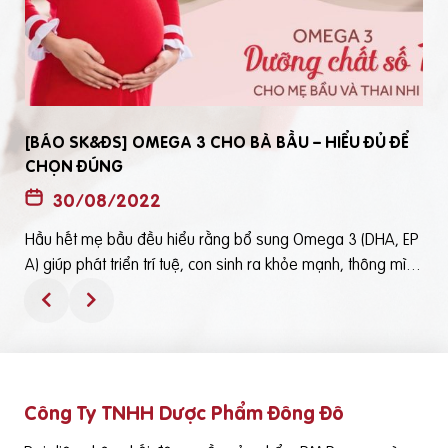
[BÁO SK&ĐS] OMEGA 3 CHO BÀ BẦU – HIỂU ĐỦ ĐỂ
CHỌN ĐÚNG
30/08/2022
Hầu hết mẹ bầu đều hiểu rằng bổ sung Omega 3 (DHA, EP
t
A) giúp phát triển trí tuệ, con sinh ra khỏe mạnh, thông mìn
ô
h. Tuy nhiên, bổ sung Omega 3 bằng cách nào? Chọn loại n
ào để an toàn và đạt hiệu quả tốt thì không phải mẹ bầu nà
o cũng hiểu rõBài viết trên báo Sức Khỏe và Đời Sống mới đ
ây phân tích những điểm quan trọng nhất, theo cách dễ nhậ
n biết nhất giúp mẹ dễ dàng áp dụng và chọn lựa được Om
Công Ty TNHH Dược Phẩm Đông Đô
e
ega 3 (DHA,EPA) tốt - phù hợp với mình.Theo đó, mẹ bầu cầ
n lưu ý những điểm quan trọng sau: Thực phẩm có cung cấ