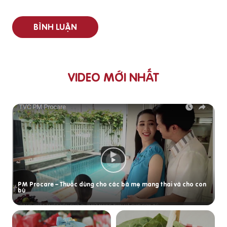
BÌNH LUẬN
VIDEO MỚI NHẤT
PM Procare – Thuốc dùng cho các bà mẹ mang thai và cho con
bú