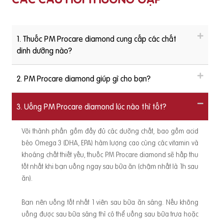
1. Thuốc PM Procare diamond cung cấp các chất
dinh dưỡng nào?
2. PM Procare diamond giúp gì cho bạn?
3. Uống PM Procare diamond lúc nào thì tốt?
Với thành phần gồm đầy đủ các dưỡng chất, bao gồm acid
béo Omega 3 (DHA, EPA) hàm lượng cao cùng các vitamin và
khoáng chất thiết yếu, thuốc PM Procare diamond sẽ hấp thu
tốt nhất khi bạn uống ngay sau bữa ăn (chậm nhất là 1h sau
ăn).
Bạn nên uống tốt nhất 1 viên sau bữa ăn sáng. Nếu không
uống được sau bữa sáng thì có thể uống sau bữa trưa hoặc